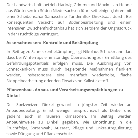
Der Landwirtschaftsbetrieb Hartwig Grimme und Maximilian Henne
aus Güntersen im Süden Niedersachsen führt seit einigen Jahren mit
einer Scheibenschar-Sämaschine Tandemflex Direktsaat durch. Bei
konsequenten Verzicht auf Bodenbearbeitung und einem
intensiven Zwischenfruchtanbau hat sich seitdem der Ungrasdruck
in der Fruchtfolge verringert.
Ackerschnecken: Kontrolle und Bekämpfung
Im Beitrag zu Schneckenbekämpfung legt Nikolaus Schackmann dar,
dass bei Winterraps eine ständige Überwachung zur Ermittlung des
Gefährdungspotentials erfolgen muss. Die Ausbringung von
Schneckenkorn muss durch begleitende Maßnahmen flankiert
werden, insbesondere eine mehrfach wiederholte, flache
Stoppelbearbeitung oder den Einsatz von Kalkstickstoff.
Pflanzenbau - Anbau- und Verarbeitungsempfehlungen zu
Dinkel
Der Spelzweizen Dinkel gewinnt in jüngster Zeit wieder an
Anbaubedeutung. Er ist weniger anspruchsvoll als Dinkel und
gedeiht auch in raueren Klimazonen. Im Beitrag werden
Anbauhinweise zu Dinkel gegeben, wie Einordnung in die
Fruchtfolge, Sortenwahl, Aussaat, Pflege und Unkrautregulierung
sowie Düngung und Pflanzenschutz.