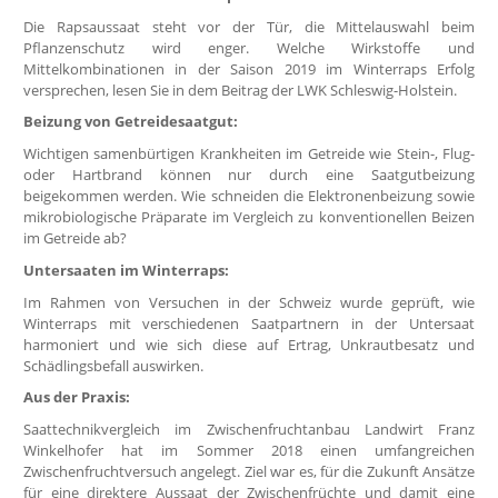
Die Rapsaussaat steht vor der Tür, die Mittelauswahl beim
Pflanzenschutz wird enger. Welche Wirkstoffe und
Mittelkombinationen in der Saison 2019 im Winterraps Erfolg
versprechen, lesen Sie in dem Beitrag der LWK Schleswig-Holstein.
Beizung von Getreidesaatgut:
Wichtigen samenbürtigen Krankheiten im Getreide wie Stein-, Flug-
oder Hartbrand können nur durch eine Saatgutbeizung
beigekommen werden. Wie schneiden die Elektronenbeizung sowie
mikrobiologische Präparate im Vergleich zu konventionellen Beizen
im Getreide ab?
Untersaaten im Winterraps:
Im Rahmen von Versuchen in der Schweiz wurde geprüft, wie
Winterraps mit verschiedenen Saatpartnern in der Untersaat
harmoniert und wie sich diese auf Ertrag, Unkrautbesatz und
Schädlingsbefall auswirken.
Aus der Praxis:
Saattechnikvergleich im Zwischenfruchtanbau Landwirt Franz
Winkelhofer hat im Sommer 2018 einen umfangreichen
Zwischenfruchtversuch angelegt. Ziel war es, für die Zukunft Ansätze
für eine direktere Aussaat der Zwischenfrüchte und damit eine