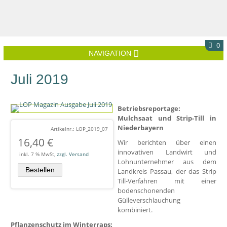
0
NAVIGATION
Juli 2019
Betriebsreportage:
Mulchsaat und Strip-Till in
Niederbayern
Artikelnr.: LOP_2019_07
16,40
€
Wir berichten über einen
innovativen Landwirt und
inkl. 7 % MwSt,
zzgl. Versand
Lohnunternehmer aus dem
Landkreis Passau, der das Strip
Till-Verfahren mit einer
bodenschonenden
Gülleverschlauchung
kombiniert.
Pflanzenschutz im Winterraps: