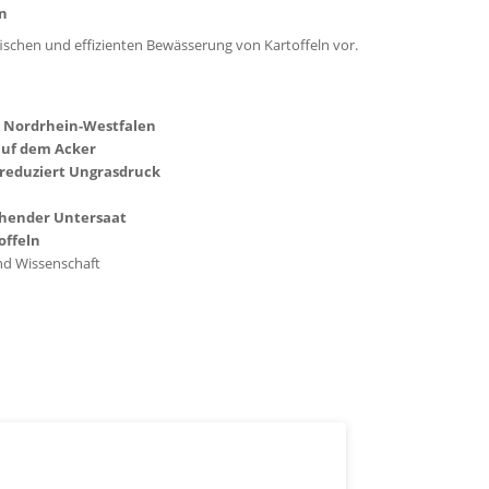
ln
ifischen und effizienten Bewässerung von Kartoffeln vor.
n Nordrhein-Westfalen
auf dem Acker
reduziert Ungrasdruck
ühender Untersaat
offeln
und Wissenschaft