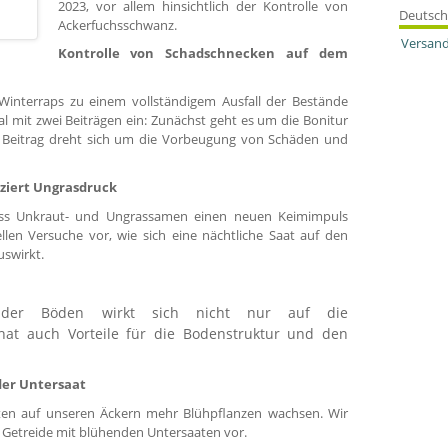
2023, vor allem hinsichtlich der Kontrolle von
Deutsch
Ackerfuchsschwanz.
Versand
Kontrolle von Schadschnecken auf dem
interraps zu einem vollständigem Ausfall der Bestände
l mit zwei Beiträgen ein: Zunächst geht es um die Bonitur
e Beitrag dreht sich um die Vorbeugung von Schäden und
ziert Ungrasdruck
ass Unkraut- und Ungrassamen einen neuen Keimimpuls
ellen Versuche vor, wie sich eine nächtliche Saat auf den
swirkt.
g der Böden wirkt sich nicht nur auf die
hat auch Vorteile für die Bodenstruktur und den
der Untersaat
llten auf unseren Äckern mehr Blühpflanzen wachsen. Wir
m Getreide mit blühenden Untersaaten vor.