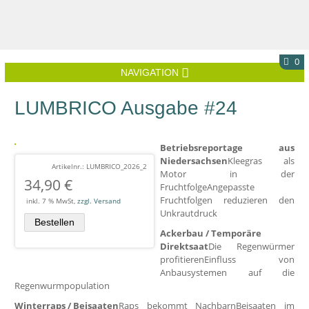
0
NAVIGATION
LUMBRICO Ausgabe #24
Betriebsreportage aus
Niedersachsen
Kleegras als
Artikelnr.: LUMBRICO_2026_2
Motor in der
34,90
€
Fruchtfolge
Angepasste
Fruchtfolgen reduzieren den
inkl. 7 % MwSt,
zzgl. Versand
Unkrautdruck
Ackerbau / Temporäre
Direktsaat
Die Regenwürmer
profitieren
Einfluss von
Anbausystemen auf die
Regenwurmpopulation
Winterraps / Beisaaten
Raps bekommt Nachbarn
Beisaaten im