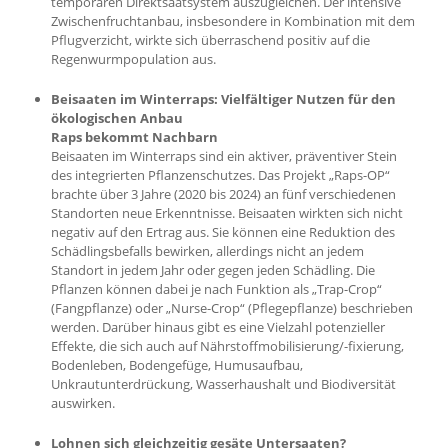
temporären Direktsaatsystem auszugleichen. Der intensive
Zwischenfruchtanbau, insbesondere in Kombination mit dem
Pflugverzicht, wirkte sich überraschend positiv auf die
Regenwurmpopulation aus.
Beisaaten im Winterraps: Vielfältiger Nutzen für den
ökologischen Anbau
Raps bekommt Nachbarn
Beisaaten im Winterraps sind ein aktiver, präventiver Stein
des integrierten Pflanzenschutzes. Das Projekt „Raps-OP“
brachte über 3 Jahre (2020 bis 2024) an fünf verschiedenen
Standorten neue Erkenntnisse. Beisaaten wirkten sich nicht
negativ auf den Ertrag aus. Sie können eine Reduktion des
Schädlingsbefalls bewirken, allerdings nicht an jedem
Standort in jedem Jahr oder gegen jeden Schädling. Die
Pflanzen können dabei je nach Funktion als „Trap-Crop“
(Fangpflanze) oder „Nurse-Crop“ (Pflegepflanze) beschrieben
werden. Darüber hinaus gibt es eine Vielzahl potenzieller
Effekte, die sich auch auf Nährstoffmobilisierung/-fixierung,
Bodenleben, Bodengefüge, Humusaufbau,
Unkrautunterdrückung, Wasserhaushalt und Biodiversität
auswirken.
Lohnen sich gleichzeitig gesäte Untersaaten?