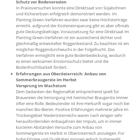
Schutz vor Bodenerosion
In Praxisversuchen konnte eine Direktsaat von Sojabohnen
und Kichererbsen erfolgreich demonstriert werden. Im
Planting-Green-Verfahren wurden zwar keine Höchsterträge
erreicht, aufgrund der Kosteneinsparung gibt es aber oftmals
gute Deckungsbeiträge. Voraussetzung für eine Direktsaat im
Planting-Green-Verfahren ist ein ausreichend dichter und
gleichmäßig entwickelter Roggenbestand. Zu beachten ist ein
möglicher Roggendurchwuchs in der Folgefrucht. Das
Verfahren ermöglicht eine gute Bodenbedeckung, wodurch
es einen wirksamen Erosionsschutz bietet und die
Bodenfruchtbarkeit fördert.
Erfahrungen aus Oberösterreich: Anbau von
Sommerbraugerste im Herbst
Vorsprung im Wachstum
Dem Gedanken der Regionalität entsprechend spielt für
Brauereien die Versorgung mit heimischer Braugerste immer
öfter eine Rolle. Bedeutender ist ihre Herkunft sogar noch bei
manchen Bio-Bieren. Positive Erfahrungen mehrerer Jahre im
Trockengebiet Niederösterreichs waren nach einigen sehr
herausfordernden Anbaujahren der Impuls, um in immer
kürzeren Abständen Versuche zum Anbau von
Sommergerste im Herbst in Oberösterreich anzulegen. Für
hohe Erträge und Qualitäten müssen jedoch Sortenwahl,