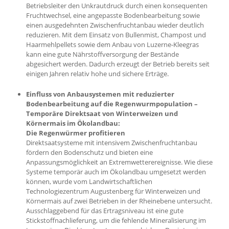
Betriebsleiter den Unkrautdruck durch einen konsequenten
Fruchtwechsel, eine angepasste Bodenbearbeitung sowie
einen ausgedehnten Zwischenfruchtanbau wieder deutlich
reduzieren. Mit dem Einsatz von Bullenmist, Champost und
Haarmehlpellets sowie dem Anbau von Luzerne-Kleegras
kann eine gute Nährstoffversorgung der Bestände
abgesichert werden. Dadurch erzeugt der Betrieb bereits seit
einigen Jahren relativ hohe und sichere Erträge.
Einfluss von Anbausystemen mit reduzierter
Bodenbearbeitung auf die Regenwurmpopulation –
Temporäre Direktsaat von Winterweizen und
Körnermais im Ökolandbau:
Die Regenwürmer profitieren
Direktsaatsysteme mit intensivem Zwischenfruchtanbau
fördern den Bodenschutz und bieten eine
Anpassungsmöglichkeit an Extremwetterereignisse. Wie diese
Systeme temporär auch im Ökolandbau umgesetzt werden
können, wurde vom Landwirtschaftlichen
Technologiezentrum Augustenberg für Winterweizen und
Körnermais auf zwei Betrieben in der Rheinebene untersucht.
Ausschlaggebend für das Ertragsniveau ist eine gute
Stickstoffnachlieferung, um die fehlende Mineralisierung im