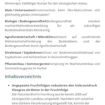
Winterraps:
Vielfältiger Nutzen für den ökologischen Anbau
Mais / Untersaaten
Erosionsschutz beim Öko-Mais:
Lohnen sich
gleichzeitig gesäte Untersaaten?
Biologie / Bodengesundheit
Bodengesundheit messbar
machen
Methodenentwicklung für ein zukünftiges
Bodenbiodiversitäts-Monitoring
Agroforstwirtschaft / Mikroklim
a
Antwort auf zunehmende
Wetterextreme
Förderung des Bodenlebens und der
Bodengesundheit durch Agroforstwirtschaft
Direktsaat / Sojabohnen
Schutz vor Bodenerosion
Direktsaat von
Sojabohnen und Kichererbsen in Grünschnittroggen
Pflanzenbau / Sommergerste
Vorsprung im Wachstum
Anbau von
Sommerbraugerste im Herbst
Inhaltsverzeichnis
Angepasste Fruchtfolgen reduzieren den Unkrautdruck
Kleegras als Motor in der Fruchtfolge
Der Naturlandhof in Hornburg wurde bereits 2009 auf
ökologischen Landbau umgestellt. Nachdem sich zunächst
eine stärkere Verunkrautung eingestellt hat, konnte der