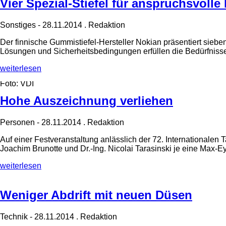
Vier Spezial-Stiefel für anspruchsvolle
Sonstiges
-
28.11.2014
.
Redaktion
Der finnische Gummistiefel-Hersteller Nokian präsentiert siebe
Lösungen und Sicherheitsbedingungen erfüllen die Bedürfnisse 
Vier
weiterlesen
Spezial-
Foto: VDI
Stiefel
für
Hohe Auszeichnung verliehen
anspruchsvolle
Einsätze
Personen
-
28.11.2014
.
Redaktion
im
Agrar-
Auf einer Festveranstaltung anlässlich der 72. International
und
Joachim Brunotte und Dr.-Ing. Nicolai Tarasinski je eine Max
Forstbereich
Hohe
weiterlesen
Auszeichnung
verliehen
Weniger Abdrift mit neuen Düsen
Technik
-
28.11.2014
.
Redaktion