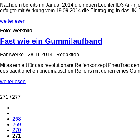
Nachdem bereits im Januar 2014 die neuen Lechler ID3 Air-Inje
erfolgte mit Wirkung vom 19.09.2014 die Eintragung in das JKI
Weniger
weiterlesen
Abdrift
Foto: Werkbild
mit
neuen
Fast wie ein Gummilaufband
Düsen
Fahrwerke
-
28.11.2014
.
Redaktion
Mitas erhielt für das revolutionäre Reifenkonzept PneuTrac de
des traditionellen pneumatischen Reifens mit denen eines Gu
Fast
weiterlesen
wie
ein
271 / 277
Gummilaufband
268
269
270
271