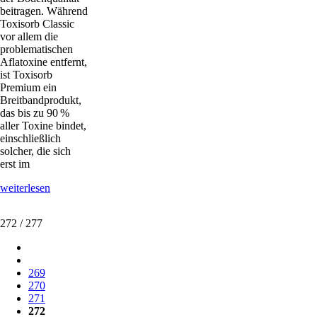
beitragen. Während
Toxisorb Classic
vor allem die
problematischen
Aflatoxine entfernt,
ist Toxisorb
Premium ein
Breitbandprodukt,
das bis zu 90 %
aller Toxine bindet,
einschließlich
solcher, die sich
erst im
Mykotoxine
weiterlesen
unschädlich
machen
272 / 277
269
270
271
272