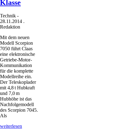
Klasse
Technik
-
28.11.2014
.
Redaktion
Mit dem neuen
Modell Scorpion
7050 führt Claas
eine elektronische
Getriebe-Motor-
Kommunikation
für die komplette
Modellreihe ein.
Der Teleskoplader
mit 4,8 t Hubkraft
und 7,0 m
Hubhöhe ist das
Nachfolgemodell
des Scorpion 7045.
Als
Neuer
weiterlesen
Teleskoplader
in