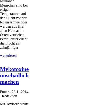
Millionen
Menschen sind bei
eisigen
Temperaturen auf
der Flucht vor der
Roten Armee oder
werden aus ihrer
alten Heimat im
Osten vertrieben.
Peter Feiffer erlebt
die Flucht als
zehnjähriger
Lebenserinnerungen
weiterlesen
von
Dr.
Peter
Mykotoxine
Feiffer:
unschädlich
„Die
Flucht“
machen
Futter
-
28.11.2014
.
Redaktion
Mit Toxisorb stellte