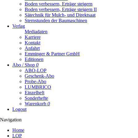
Boden verbessern, Erträge steigern
Boden verbessern, Erträge steigern II
Sätechnik für Mulch- und Direktsaat
Sternstunden der Baumaschinen
Verlag
Mediadaten
Karriere
Kontakt
Anfahrt
Emminger & Partner GmbH
Editionen
Abo / Shop
0
ABO-LOP
Geschenk-Abo
Probe-Abo
LUMBRICO
Einzelheft
Sonderhefte
Warenkorb
0
Logout
Navigation
Navigation
Home
überspringen
LOP