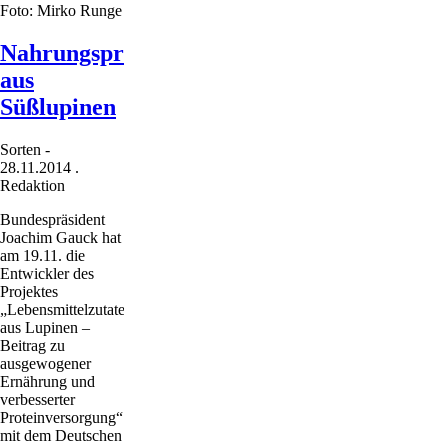
Foto: Mirko Runge
der
5
t-
Nahrungsproteine
Klasse
aus
Süßlupinen
Sorten
-
28.11.2014
.
Redaktion
Bundespräsident
Joachim Gauck hat
am 19.11. die
Entwickler des
Projektes
„Lebensmittelzutaten
aus Lupinen –
Beitrag zu
ausgewogener
Ernährung und
verbesserter
Proteinversorgung“
mit dem Deutschen