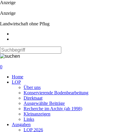
Anzeige
Anzeige
Landwirtschaft ohne Pflug
0
Navigation
Home
überspringen
LOP
Über uns
Konservierende Bodenbearbeitung
Direktsaat
Ausgewählte Beiträge
Recherche im Archiv (ab 1998)
Kleinanzeigen
Links
Ausgaben
LOP 2026