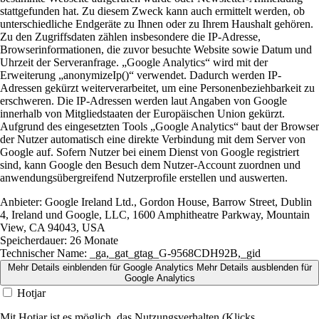
stattgefunden hat. Zu diesem Zweck kann auch ermittelt werden, ob
unterschiedliche Endgeräte zu Ihnen oder zu Ihrem Haushalt gehören.
Zu den Zugriffsdaten zählen insbesondere die IP-Adresse,
Browserinformationen, die zuvor besuchte Website sowie Datum und
Uhrzeit der Serveranfrage. „Google Analytics“ wird mit der
Erweiterung „anonymizeIp()“ verwendet. Dadurch werden IP-
Adressen gekürzt weiterverarbeitet, um eine Personenbeziehbarkeit zu
erschweren. Die IP-Adressen werden laut Angaben von Google
innerhalb von Mitgliedstaaten der Europäischen Union gekürzt.
Aufgrund des eingesetzten Tools „Google Analytics“ baut der Browser
der Nutzer automatisch eine direkte Verbindung mit dem Server von
Google auf. Sofern Nutzer bei einem Dienst von Google registriert
sind, kann Google den Besuch dem Nutzer-Account zuordnen und
anwendungsübergreifend Nutzerprofile erstellen und auswerten.
Anbieter:
Google Ireland Ltd., Gordon House, Barrow Street, Dublin
4, Ireland und Google, LLC, 1600 Amphitheatre Parkway, Mountain
View, CA 94043, USA
Speicherdauer:
26 Monate
Technischer Name:
_ga,_gat_gtag_G-9568CDH92B,_gid
Mehr Details einblenden
für Google Analytics
Mehr Details ausblenden
für
Google Analytics
Hotjar
Mit Hotjar ist es möglich, das Nutzungsverhalten (Klicks,