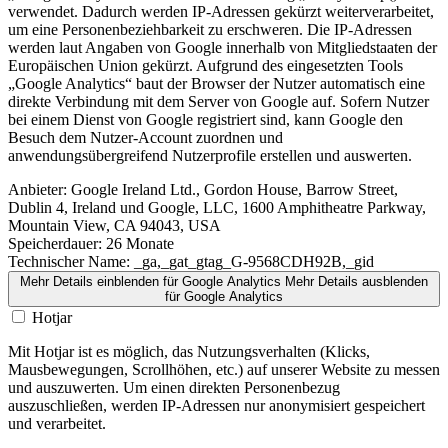
verwendet. Dadurch werden IP-Adressen gekürzt weiterverarbeitet,
um eine Personenbeziehbarkeit zu erschweren. Die IP-Adressen
werden laut Angaben von Google innerhalb von Mitgliedstaaten der
Europäischen Union gekürzt. Aufgrund des eingesetzten Tools
„Google Analytics“ baut der Browser der Nutzer automatisch eine
direkte Verbindung mit dem Server von Google auf. Sofern Nutzer
bei einem Dienst von Google registriert sind, kann Google den
Besuch dem Nutzer-Account zuordnen und
anwendungsübergreifend Nutzerprofile erstellen und auswerten.
Anbieter:
Google Ireland Ltd., Gordon House, Barrow Street,
Dublin 4, Ireland und Google, LLC, 1600 Amphitheatre Parkway,
Mountain View, CA 94043, USA
Speicherdauer:
26 Monate
Technischer Name:
_ga,_gat_gtag_G-9568CDH92B,_gid
Mehr Details einblenden
für Google Analytics
Mehr Details ausblenden
für Google Analytics
Hotjar
Mit Hotjar ist es möglich, das Nutzungsverhalten (Klicks,
Mausbewegungen, Scrollhöhen, etc.) auf unserer Website zu messen
und auszuwerten. Um einen direkten Personenbezug
auszuschließen, werden IP-Adressen nur anonymisiert gespeichert
und verarbeitet.