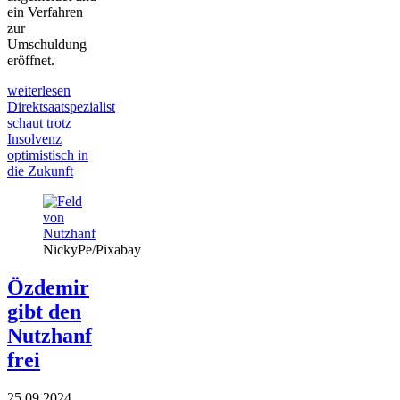
ein Verfahren
zur
Umschuldung
eröffnet.
weiterlesen
Direktsaatspezialist
schaut trotz
Insolvenz
optimistisch in
die Zukunft
NickyPe/Pixabay
Özdemir
gibt den
Nutzhanf
frei
25.09.2024
.