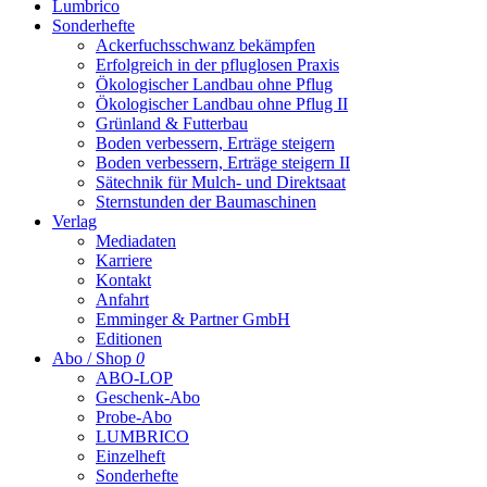
Lumbrico
Sonderhefte
Ackerfuchsschwanz bekämpfen
Erfolgreich in der pfluglosen Praxis
Ökologischer Landbau ohne Pflug
Ökologischer Landbau ohne Pflug II
Grünland & Futterbau
Boden verbessern, Erträge steigern
Boden verbessern, Erträge steigern II
Sätechnik für Mulch- und Direktsaat
Sternstunden der Baumaschinen
Verlag
Mediadaten
Karriere
Kontakt
Anfahrt
Emminger & Partner GmbH
Editionen
Abo / Shop
0
ABO-LOP
Geschenk-Abo
Probe-Abo
LUMBRICO
Einzelheft
Sonderhefte