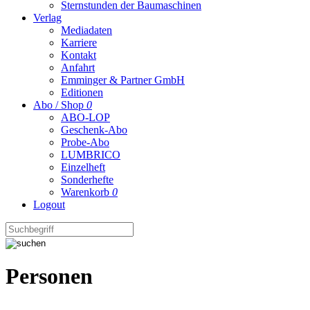
Sternstunden der Baumaschinen
Verlag
Mediadaten
Karriere
Kontakt
Anfahrt
Emminger & Partner GmbH
Editionen
Abo / Shop
0
ABO-LOP
Geschenk-Abo
Probe-Abo
LUMBRICO
Einzelheft
Sonderhefte
Warenkorb
0
Logout
Personen