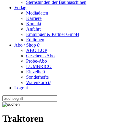
Sternstunden der Baumaschinen
Verlag
Mediadaten
Karriere
Kontakt
Anfahrt
Emminger & Partner GmbH
Editionen
Abo / Shop
0
ABO-LOP
Geschenk-Abo
Probe-Abo
LUMBRICO
Einzelheft
Sonderhefte
Warenkorb
0
Logout
Traktoren