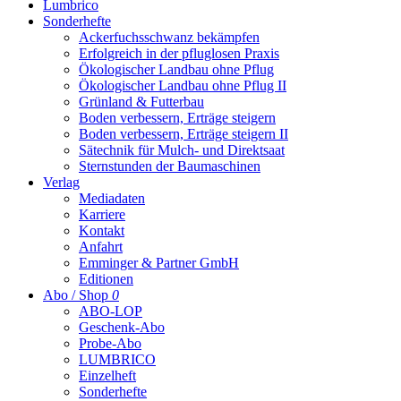
Lumbrico
Sonderhefte
Ackerfuchsschwanz bekämpfen
Erfolgreich in der pfluglosen Praxis
Ökologischer Landbau ohne Pflug
Ökologischer Landbau ohne Pflug II
Grünland & Futterbau
Boden verbessern, Erträge steigern
Boden verbessern, Erträge steigern II
Sätechnik für Mulch- und Direktsaat
Sternstunden der Baumaschinen
Verlag
Mediadaten
Karriere
Kontakt
Anfahrt
Emminger & Partner GmbH
Editionen
Abo / Shop
0
ABO-LOP
Geschenk-Abo
Probe-Abo
LUMBRICO
Einzelheft
Sonderhefte