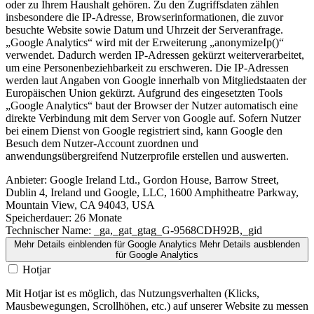
oder zu Ihrem Haushalt gehören. Zu den Zugriffsdaten zählen
insbesondere die IP-Adresse, Browserinformationen, die zuvor
besuchte Website sowie Datum und Uhrzeit der Serveranfrage.
„Google Analytics“ wird mit der Erweiterung „anonymizeIp()“
verwendet. Dadurch werden IP-Adressen gekürzt weiterverarbeitet,
um eine Personenbeziehbarkeit zu erschweren. Die IP-Adressen
werden laut Angaben von Google innerhalb von Mitgliedstaaten der
Europäischen Union gekürzt. Aufgrund des eingesetzten Tools
„Google Analytics“ baut der Browser der Nutzer automatisch eine
direkte Verbindung mit dem Server von Google auf. Sofern Nutzer
bei einem Dienst von Google registriert sind, kann Google den
Besuch dem Nutzer-Account zuordnen und
anwendungsübergreifend Nutzerprofile erstellen und auswerten.
Anbieter:
Google Ireland Ltd., Gordon House, Barrow Street,
Dublin 4, Ireland und Google, LLC, 1600 Amphitheatre Parkway,
Mountain View, CA 94043, USA
Speicherdauer:
26 Monate
Technischer Name:
_ga,_gat_gtag_G-9568CDH92B,_gid
Mehr Details einblenden
für Google Analytics
Mehr Details ausblenden
für Google Analytics
Hotjar
Mit Hotjar ist es möglich, das Nutzungsverhalten (Klicks,
Mausbewegungen, Scrollhöhen, etc.) auf unserer Website zu messen