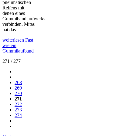
pneumatischen
Reifens mit
denen eines
Gummibandlaufwerks
verbinden. Mitas
hat das
weiterlesen
Fast
wie ein
Gummilaufband
271 / 277
268
269
270
271
272
273
274