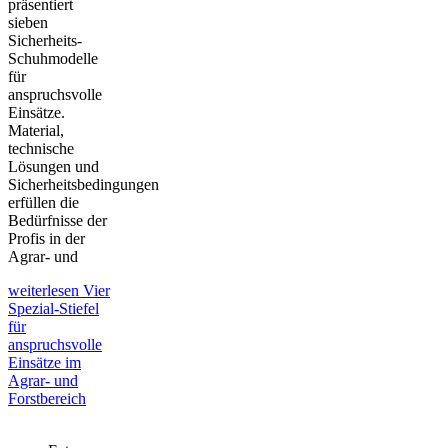
präsentiert
sieben
Sicherheits-
Schuhmodelle
für
anspruchsvolle
Einsätze.
Material,
technische
Lösungen und
Sicherheitsbedingungen
erfüllen die
Bedürfnisse der
Profis in der
Agrar- und
weiterlesen
Vier
Spezial-Stiefel
für
anspruchsvolle
Einsätze im
Agrar- und
Forstbereich