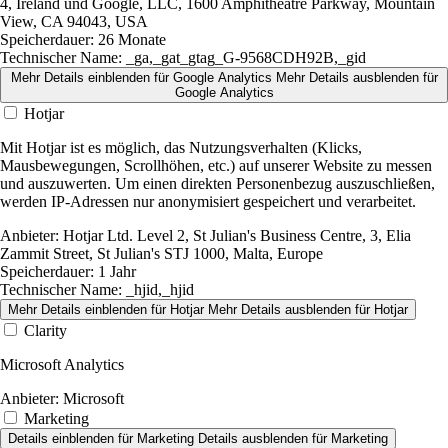
4, Ireland und Google, LLC, 1600 Amphitheatre Parkway, Mountain
View, CA 94043, USA
Speicherdauer:
26 Monate
Technischer Name:
_ga,_gat_gtag_G-9568CDH92B,_gid
Mehr Details einblenden
für Google Analytics
Mehr Details ausblenden
für
Google Analytics
Hotjar
Mit Hotjar ist es möglich, das Nutzungsverhalten (Klicks,
Mausbewegungen, Scrollhöhen, etc.) auf unserer Website zu messen
und auszuwerten. Um einen direkten Personenbezug auszuschließen,
werden IP-Adressen nur anonymisiert gespeichert und verarbeitet.
Anbieter:
Hotjar Ltd. Level 2, St Julian's Business Centre, 3, Elia
Zammit Street, St Julian's STJ 1000, Malta, Europe
Speicherdauer:
1 Jahr
Technischer Name:
_hjid,_hjid
Mehr Details einblenden
für Hotjar
Mehr Details ausblenden
für Hotjar
Clarity
Microsoft Analytics
Anbieter:
Microsoft
Marketing
Details einblenden
für Marketing
Details ausblenden
für Marketing