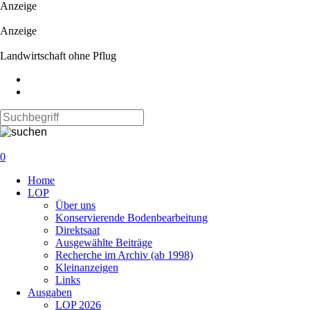
Anzeige
Anzeige
Landwirtschaft ohne Pflug
0
Navigation
Home
überspringen
LOP
Über uns
Konservierende Bodenbearbeitung
Direktsaat
Ausgewählte Beiträge
Recherche im Archiv (ab 1998)
Kleinanzeigen
Links
Ausgaben
LOP 2026