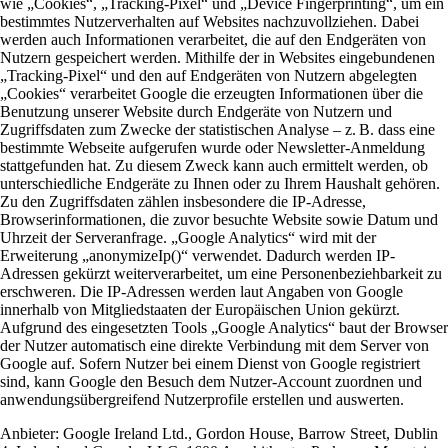
wie „Cookies“, „Tracking-Pixel“ und „Device Fingerprinting“, um ein
bestimmtes Nutzerverhalten auf Websites nachzuvollziehen. Dabei
werden auch Informationen verarbeitet, die auf den Endgeräten von
Nutzern gespeichert werden. Mithilfe der in Websites eingebundenen
„Tracking-Pixel“ und den auf Endgeräten von Nutzern abgelegten
„Cookies“ verarbeitet Google die erzeugten Informationen über die
Benutzung unserer Website durch Endgeräte von Nutzern und
Zugriffsdaten zum Zwecke der statistischen Analyse – z. B. dass eine
bestimmte Webseite aufgerufen wurde oder Newsletter-Anmeldung
stattgefunden hat. Zu diesem Zweck kann auch ermittelt werden, ob
unterschiedliche Endgeräte zu Ihnen oder zu Ihrem Haushalt gehören.
Zu den Zugriffsdaten zählen insbesondere die IP-Adresse,
Browserinformationen, die zuvor besuchte Website sowie Datum und
Uhrzeit der Serveranfrage. „Google Analytics“ wird mit der
Erweiterung „anonymizeIp()“ verwendet. Dadurch werden IP-
Adressen gekürzt weiterverarbeitet, um eine Personenbeziehbarkeit zu
erschweren. Die IP-Adressen werden laut Angaben von Google
innerhalb von Mitgliedstaaten der Europäischen Union gekürzt.
Aufgrund des eingesetzten Tools „Google Analytics“ baut der Browser
der Nutzer automatisch eine direkte Verbindung mit dem Server von
Google auf. Sofern Nutzer bei einem Dienst von Google registriert
sind, kann Google den Besuch dem Nutzer-Account zuordnen und
anwendungsübergreifend Nutzerprofile erstellen und auswerten.
Anbieter:
Google Ireland Ltd., Gordon House, Barrow Street, Dublin