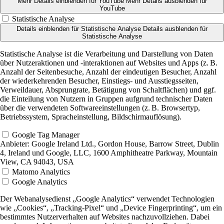
Mehr Details einblenden
für YouTube
Mehr Details ausblenden
für
YouTube
Statistische Analyse
Details einblenden
für Statistische Analyse
Details ausblenden
für
Statistische Analyse
Statistische Analyse ist die Verarbeitung und Darstellung von Daten
über Nutzeraktionen und -interaktionen auf Websites und Apps (z. B.
Anzahl der Seitenbesuche, Anzahl der eindeutigen Besucher, Anzahl
der wiederkehrenden Besucher, Einstiegs- und Ausstiegsseiten,
Verweildauer, Absprungrate, Betätigung von Schaltflächen) und ggf.
die Einteilung von Nutzern in Gruppen aufgrund technischer Daten
über die verwendeten Softwareeinstellungen (z. B. Browsertyp,
Betriebssystem, Spracheinstellung, Bildschirmauflösung).
Google Tag Manager
Anbieter:
Google Ireland Ltd., Gordon House, Barrow Street, Dublin
4, Ireland und Google, LLC, 1600 Amphitheatre Parkway, Mountain
View, CA 94043, USA
Matomo Analytics
Google Analytics
Der Webanalysedienst „Google Analytics“ verwendet Technologien
wie „Cookies“, „Tracking-Pixel“ und „Device Fingerprinting“, um ein
bestimmtes Nutzerverhalten auf Websites nachzuvollziehen. Dabei