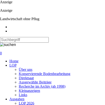
Anzeige
Anzeige
Landwirtschaft ohne Pflug
0
Navigation
Home
überspringen
LOP
Über uns
Konservierende Bodenbearbeitung
Direktsaat
Ausgewählte Beiträge
Recherche im Archiv (ab 1998)
Kleinanzeigen
Links
Ausgaben
LOP 2026