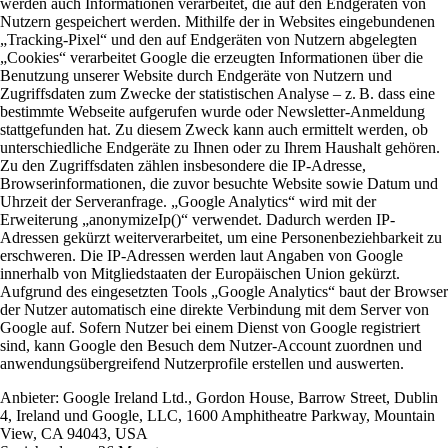
werden auch Informationen verarbeitet, die auf den Endgeräten von
Nutzern gespeichert werden. Mithilfe der in Websites eingebundenen
„Tracking-Pixel“ und den auf Endgeräten von Nutzern abgelegten
„Cookies“ verarbeitet Google die erzeugten Informationen über die
Benutzung unserer Website durch Endgeräte von Nutzern und
Zugriffsdaten zum Zwecke der statistischen Analyse – z. B. dass eine
bestimmte Webseite aufgerufen wurde oder Newsletter-Anmeldung
stattgefunden hat. Zu diesem Zweck kann auch ermittelt werden, ob
unterschiedliche Endgeräte zu Ihnen oder zu Ihrem Haushalt gehören.
Zu den Zugriffsdaten zählen insbesondere die IP-Adresse,
Browserinformationen, die zuvor besuchte Website sowie Datum und
Uhrzeit der Serveranfrage. „Google Analytics“ wird mit der
Erweiterung „anonymizeIp()“ verwendet. Dadurch werden IP-
Adressen gekürzt weiterverarbeitet, um eine Personenbeziehbarkeit zu
erschweren. Die IP-Adressen werden laut Angaben von Google
innerhalb von Mitgliedstaaten der Europäischen Union gekürzt.
Aufgrund des eingesetzten Tools „Google Analytics“ baut der Browser
der Nutzer automatisch eine direkte Verbindung mit dem Server von
Google auf. Sofern Nutzer bei einem Dienst von Google registriert
sind, kann Google den Besuch dem Nutzer-Account zuordnen und
anwendungsübergreifend Nutzerprofile erstellen und auswerten.
Anbieter:
Google Ireland Ltd., Gordon House, Barrow Street, Dublin
4, Ireland und Google, LLC, 1600 Amphitheatre Parkway, Mountain
View, CA 94043, USA