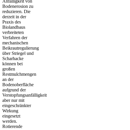
Anfälligkeit von
Bodenerosion zu
reduzieren. Die
derzeit in der
Praxis des
Biolandbaus
verbreiteten
Verfahren der
mechanischen
Beikrautregulierung
über Striegel und
Scharhacke
können bei
großen
Restmulchmengen
an der
Bodenoberfläche
aufgrund der
Verstopfungsanfälligkeit
aber nur mit
eingeschränkter
Wirkung
eingesetzt
werden.
Rotierende