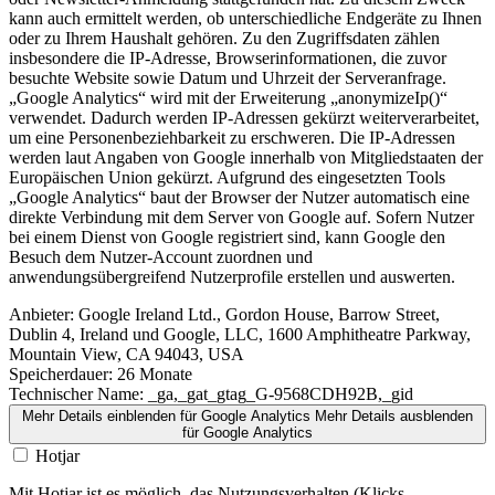
kann auch ermittelt werden, ob unterschiedliche Endgeräte zu Ihnen
oder zu Ihrem Haushalt gehören. Zu den Zugriffsdaten zählen
insbesondere die IP-Adresse, Browserinformationen, die zuvor
besuchte Website sowie Datum und Uhrzeit der Serveranfrage.
„Google Analytics“ wird mit der Erweiterung „anonymizeIp()“
verwendet. Dadurch werden IP-Adressen gekürzt weiterverarbeitet,
um eine Personenbeziehbarkeit zu erschweren. Die IP-Adressen
werden laut Angaben von Google innerhalb von Mitgliedstaaten der
Europäischen Union gekürzt. Aufgrund des eingesetzten Tools
„Google Analytics“ baut der Browser der Nutzer automatisch eine
direkte Verbindung mit dem Server von Google auf. Sofern Nutzer
bei einem Dienst von Google registriert sind, kann Google den
Besuch dem Nutzer-Account zuordnen und
anwendungsübergreifend Nutzerprofile erstellen und auswerten.
Anbieter:
Google Ireland Ltd., Gordon House, Barrow Street,
Dublin 4, Ireland und Google, LLC, 1600 Amphitheatre Parkway,
Mountain View, CA 94043, USA
Speicherdauer:
26 Monate
Technischer Name:
_ga,_gat_gtag_G-9568CDH92B,_gid
Mehr Details einblenden
für Google Analytics
Mehr Details ausblenden
für Google Analytics
Hotjar
Mit Hotjar ist es möglich, das Nutzungsverhalten (Klicks,