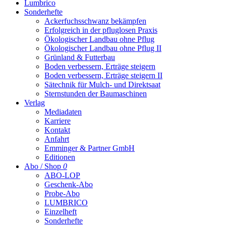
Lumbrico
Sonderhefte
Ackerfuchsschwanz bekämpfen
Erfolgreich in der pfluglosen Praxis
Ökologischer Landbau ohne Pflug
Ökologischer Landbau ohne Pflug II
Grünland & Futterbau
Boden verbessern, Erträge steigern
Boden verbessern, Erträge steigern II
Sätechnik für Mulch- und Direktsaat
Sternstunden der Baumaschinen
Verlag
Mediadaten
Karriere
Kontakt
Anfahrt
Emminger & Partner GmbH
Editionen
Abo / Shop
0
ABO-LOP
Geschenk-Abo
Probe-Abo
LUMBRICO
Einzelheft
Sonderhefte