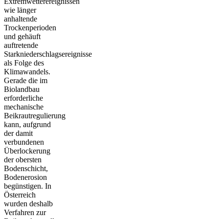
Extremwetterereignissen
wie länger
anhaltende
Trockenperioden
und gehäuft
auftretende
Starkniederschlagsereignisse
als Folge des
Klimawandels.
Gerade die im
Biolandbau
erforderliche
mechanische
Beikrautregulierung
kann, aufgrund
der damit
verbundenen
Überlockerung
der obersten
Bodenschicht,
Bodenerosion
begünstigen. In
Österreich
wurden deshalb
Verfahren zur