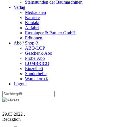
Sternstunden der Baumaschinen
Verlag
Mediadaten
Karriere
Kontakt
Anfahrt
Emminger & Partner GmbH
Editionen
Abo / Shop
0
ABO-LOP
Geschenk-Abo
Probe-Abo
LUMBRICO
Einzelheft
Sonderhefte
Warenkorb
0
Logout
29.03.2022
.
Redaktion