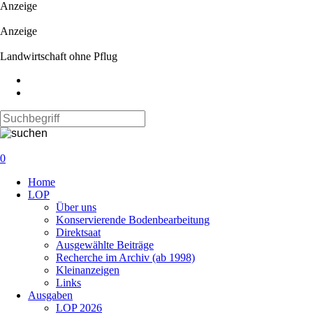
Anzeige
Anzeige
Landwirtschaft ohne Pflug
0
Navigation
Home
überspringen
LOP
Über uns
Konservierende Bodenbearbeitung
Direktsaat
Ausgewählte Beiträge
Recherche im Archiv (ab 1998)
Kleinanzeigen
Links
Ausgaben
LOP 2026