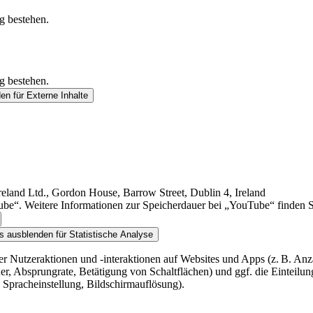
g bestehen.
g bestehen.
den
für Externe Inhalte
land Ltd., Gordon House, Barrow Street, Dublin 4, Ireland
e“. Weitere Informationen zur Speicherdauer bei „YouTube“ finden Sie 
ls ausblenden
für Statistische Analyse
ber Nutzeraktionen und -interaktionen auf Websites und Apps (z. B. An
er, Absprungrate, Betätigung von Schaltflächen) und ggf. die Einteilu
 Spracheinstellung, Bildschirmauflösung).