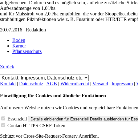
aufgebrochen. Dadurch soll es möglich sein, auf eine zusätzliche Stick
Aufwandmenge von 1,0 l/ha
und für Maisstroh von 2,0 l/ha empfohlen, die vor der Stoppelbearbei
strohbürtigen Pilzinfektionen wie z. B. Fusarium oder HTR/DTR empfi
20.07.2016
.
Redaktion
Boden
Karner
Pflanzenschutz
Zurück
Kontakt
|
Datenschutz
|
AGB
|
Widerrufsrecht
|
Versand
|
Impressum
|
Einwilligung für Cookies und ähnliche Funktionen
Auf unserer Website nutzen wir Cookies und vergleichbare Funktione
Essenziell
Details einblenden
für Essenziell
Details ausblenden
für Ess
Contao HTTPS CSRF Token
Schützt vor Cross-Site-Request-Forgery Angriffen.