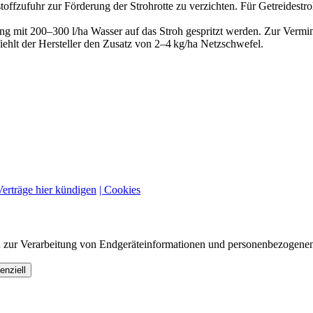
stoffzufuhr zur Förderung der Strohrotte zu verzichten. Für Getreidestr
tung mit 200–300 l/ha Wasser auf das Stroh gespritzt werden. Zur Verm
ehlt der Hersteller den Zusatz von 2–4 kg/ha Netzschwefel.
Verträge hier kündigen
| Cookies
n zur Verarbeitung von Endgeräteinformationen und personenbezogenen
enziell