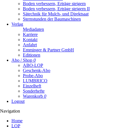
Boden verbessern, Erträge steigern
Boden verbessern, Erträge steigern II
Sätechnik für Mulch- und Direktsaat
Sternstunden der Baumaschinen
Verlag
Mediadaten
Karriere
Kontakt
Anfahrt
Emminger & Partner GmbH
Editionen
Abo / Shop
0
ABO-LOP
Geschenk-Abo
Probe-Abo
LUMBRICO
Einzelheft
Sonderhefte
Warenkorb
0
Logout
Navigation
Navigation
Home
überspringen
LOP