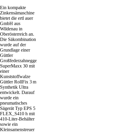
Ein kompakte
Zinkensämaschine
bietet die ertl auer
GmbH aus
Wildenau in
Oberösterreich an.
Die Säkombination
wurde auf der
Grundlage einer
Güttler
Großfederzahnegge
SuperMaxx 30 mit
einer
Kunststoffwalze
Güttler RollFix 3 m
Synthetik Ultra
entwickelt. Darauf
wurde ein
pneumatisches
Sägerät Typ EPS 5
FLEX_S410 h mit
410-Liter-Behälter
sowie ein
Kleinsamenstreuer