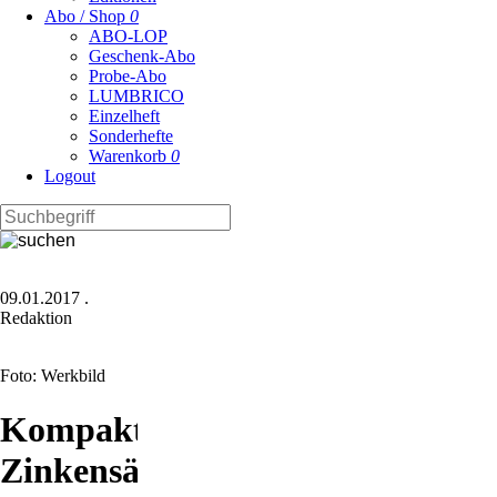
Abo / Shop
0
ABO-LOP
Geschenk-Abo
Probe-Abo
LUMBRICO
Einzelheft
Sonderhefte
Warenkorb
0
Logout
09.01.2017
.
Redaktion
Foto: Werkbild
Kompakte
Zinkensämaschine