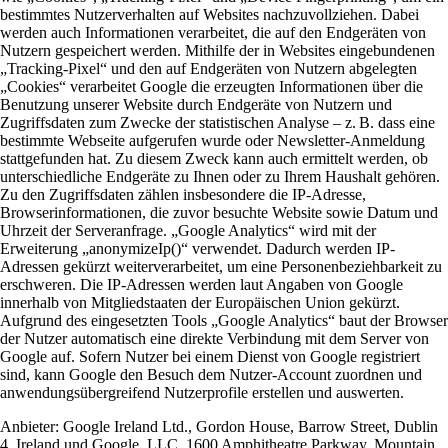
bestimmtes Nutzerverhalten auf Websites nachzuvollziehen. Dabei
werden auch Informationen verarbeitet, die auf den Endgeräten von
Nutzern gespeichert werden. Mithilfe der in Websites eingebundenen
„Tracking-Pixel“ und den auf Endgeräten von Nutzern abgelegten
„Cookies“ verarbeitet Google die erzeugten Informationen über die
Benutzung unserer Website durch Endgeräte von Nutzern und
Zugriffsdaten zum Zwecke der statistischen Analyse – z. B. dass eine
bestimmte Webseite aufgerufen wurde oder Newsletter-Anmeldung
stattgefunden hat. Zu diesem Zweck kann auch ermittelt werden, ob
unterschiedliche Endgeräte zu Ihnen oder zu Ihrem Haushalt gehören.
Zu den Zugriffsdaten zählen insbesondere die IP-Adresse,
Browserinformationen, die zuvor besuchte Website sowie Datum und
Uhrzeit der Serveranfrage. „Google Analytics“ wird mit der
Erweiterung „anonymizeIp()“ verwendet. Dadurch werden IP-
Adressen gekürzt weiterverarbeitet, um eine Personenbeziehbarkeit zu
erschweren. Die IP-Adressen werden laut Angaben von Google
innerhalb von Mitgliedstaaten der Europäischen Union gekürzt.
Aufgrund des eingesetzten Tools „Google Analytics“ baut der Browser
der Nutzer automatisch eine direkte Verbindung mit dem Server von
Google auf. Sofern Nutzer bei einem Dienst von Google registriert
sind, kann Google den Besuch dem Nutzer-Account zuordnen und
anwendungsübergreifend Nutzerprofile erstellen und auswerten.
Anbieter:
Google Ireland Ltd., Gordon House, Barrow Street, Dublin
4, Ireland und Google, LLC, 1600 Amphitheatre Parkway, Mountain