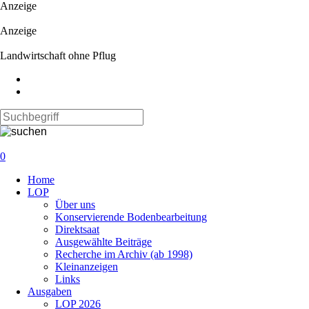
Anzeige
Anzeige
Landwirtschaft ohne Pflug
0
Navigation
Home
überspringen
LOP
Über uns
Konservierende Bodenbearbeitung
Direktsaat
Ausgewählte Beiträge
Recherche im Archiv (ab 1998)
Kleinanzeigen
Links
Ausgaben
LOP 2026