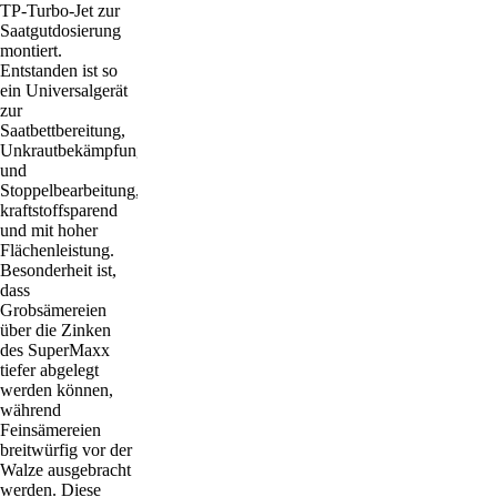
TP-Turbo-Jet zur
Saatgutdosierung
montiert.
Entstanden ist so
ein Universalgerät
zur
Saatbettbereitung,
Unkrautbekämpfung
und
Stoppelbearbeitung,
kraftstoffsparend
und mit hoher
Flächenleistung.
Besonderheit ist,
dass
Grobsämereien
über die Zinken
des SuperMaxx
tiefer abgelegt
werden können,
während
Feinsämereien
breitwürfig vor der
Walze ausgebracht
werden. Diese