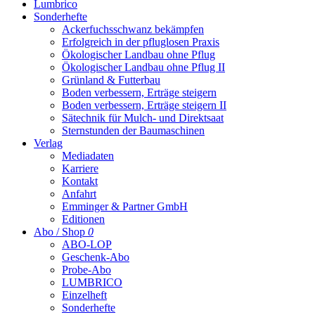
Lumbrico
Sonderhefte
Ackerfuchsschwanz bekämpfen
Erfolgreich in der pfluglosen Praxis
Ökologischer Landbau ohne Pflug
Ökologischer Landbau ohne Pflug II
Grünland & Futterbau
Boden verbessern, Erträge steigern
Boden verbessern, Erträge steigern II
Sätechnik für Mulch- und Direktsaat
Sternstunden der Baumaschinen
Verlag
Mediadaten
Karriere
Kontakt
Anfahrt
Emminger & Partner GmbH
Editionen
Abo / Shop
0
ABO-LOP
Geschenk-Abo
Probe-Abo
LUMBRICO
Einzelheft
Sonderhefte