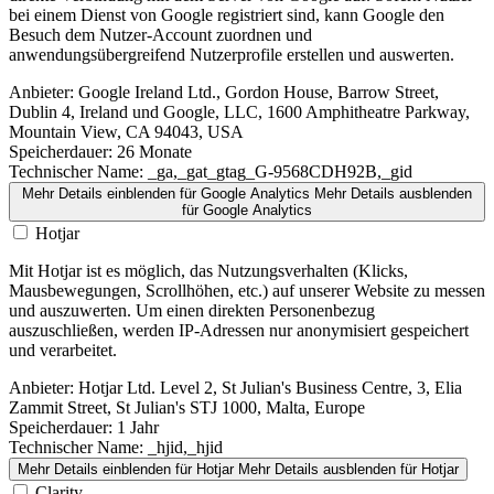
bei einem Dienst von Google registriert sind, kann Google den
Besuch dem Nutzer-Account zuordnen und
anwendungsübergreifend Nutzerprofile erstellen und auswerten.
Anbieter:
Google Ireland Ltd., Gordon House, Barrow Street,
Dublin 4, Ireland und Google, LLC, 1600 Amphitheatre Parkway,
Mountain View, CA 94043, USA
Speicherdauer:
26 Monate
Technischer Name:
_ga,_gat_gtag_G-9568CDH92B,_gid
Mehr Details einblenden
für Google Analytics
Mehr Details ausblenden
für Google Analytics
Hotjar
Mit Hotjar ist es möglich, das Nutzungsverhalten (Klicks,
Mausbewegungen, Scrollhöhen, etc.) auf unserer Website zu messen
und auszuwerten. Um einen direkten Personenbezug
auszuschließen, werden IP-Adressen nur anonymisiert gespeichert
und verarbeitet.
Anbieter:
Hotjar Ltd. Level 2, St Julian's Business Centre, 3, Elia
Zammit Street, St Julian's STJ 1000, Malta, Europe
Speicherdauer:
1 Jahr
Technischer Name:
_hjid,_hjid
Mehr Details einblenden
für Hotjar
Mehr Details ausblenden
für Hotjar
Clarity