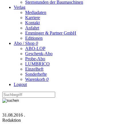
Sternstunden der Baumaschinen
Verlag
Mediadaten
Karriere
Kontakt
Anfahrt
Emminger & Partner GmbH
Editionen
Abo / Shop
0
ABO-LOP
Geschenk-Abo
Probe-Abo
LUMBRICO
Einzelheft
Sonderhefte
Warenkorb
0
Logout
31.08.2016
.
Redaktion