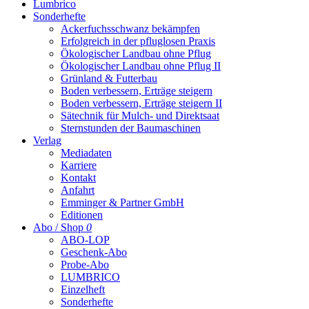
Lumbrico
Sonderhefte
Ackerfuchsschwanz bekämpfen
Erfolgreich in der pfluglosen Praxis
Ökologischer Landbau ohne Pflug
Ökologischer Landbau ohne Pflug II
Grünland & Futterbau
Boden verbessern, Erträge steigern
Boden verbessern, Erträge steigern II
Sätechnik für Mulch- und Direktsaat
Sternstunden der Baumaschinen
Verlag
Mediadaten
Karriere
Kontakt
Anfahrt
Emminger & Partner GmbH
Editionen
Abo / Shop
0
ABO-LOP
Geschenk-Abo
Probe-Abo
LUMBRICO
Einzelheft
Sonderhefte