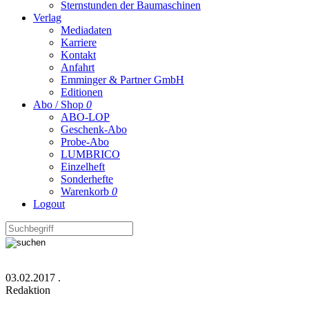
Sternstunden der Baumaschinen
Verlag
Mediadaten
Karriere
Kontakt
Anfahrt
Emminger & Partner GmbH
Editionen
Abo / Shop
0
ABO-LOP
Geschenk-Abo
Probe-Abo
LUMBRICO
Einzelheft
Sonderhefte
Warenkorb
0
Logout
03.02.2017
.
Redaktion