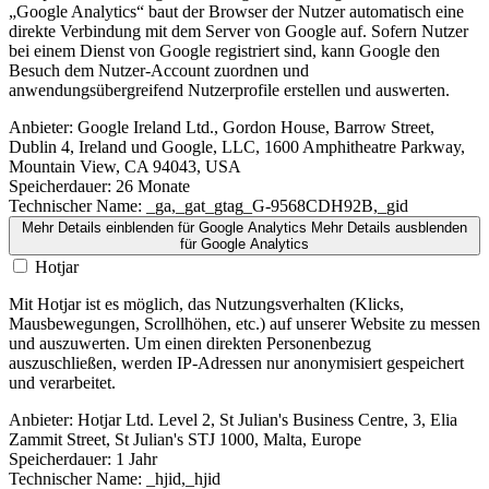
„Google Analytics“ baut der Browser der Nutzer automatisch eine
direkte Verbindung mit dem Server von Google auf. Sofern Nutzer
bei einem Dienst von Google registriert sind, kann Google den
Besuch dem Nutzer-Account zuordnen und
anwendungsübergreifend Nutzerprofile erstellen und auswerten.
Anbieter:
Google Ireland Ltd., Gordon House, Barrow Street,
Dublin 4, Ireland und Google, LLC, 1600 Amphitheatre Parkway,
Mountain View, CA 94043, USA
Speicherdauer:
26 Monate
Technischer Name:
_ga,_gat_gtag_G-9568CDH92B,_gid
Mehr Details einblenden
für Google Analytics
Mehr Details ausblenden
für Google Analytics
Hotjar
Mit Hotjar ist es möglich, das Nutzungsverhalten (Klicks,
Mausbewegungen, Scrollhöhen, etc.) auf unserer Website zu messen
und auszuwerten. Um einen direkten Personenbezug
auszuschließen, werden IP-Adressen nur anonymisiert gespeichert
und verarbeitet.
Anbieter:
Hotjar Ltd. Level 2, St Julian's Business Centre, 3, Elia
Zammit Street, St Julian's STJ 1000, Malta, Europe
Speicherdauer:
1 Jahr
Technischer Name:
_hjid,_hjid