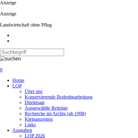
Anzeige
Anzeige
Landwirtschaft ohne Pflug
0
Navigation
Home
überspringen
LOP
Über uns
Konservierende Bodenbearbeitung
Direktsaat
Ausgewählte Beiträge
Recherche im Archiv (ab 1998)
Kleinanzeigen
Links
Ausgaben
LOP 2026