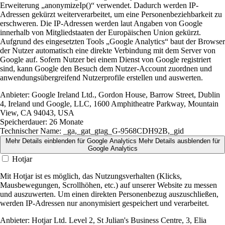
Erweiterung „anonymizeIp()“ verwendet. Dadurch werden IP-
Adressen gekürzt weiterverarbeitet, um eine Personenbeziehbarkeit zu
erschweren. Die IP-Adressen werden laut Angaben von Google
innerhalb von Mitgliedstaaten der Europäischen Union gekürzt.
Aufgrund des eingesetzten Tools „Google Analytics“ baut der Browser
der Nutzer automatisch eine direkte Verbindung mit dem Server von
Google auf. Sofern Nutzer bei einem Dienst von Google registriert
sind, kann Google den Besuch dem Nutzer-Account zuordnen und
anwendungsübergreifend Nutzerprofile erstellen und auswerten.
Anbieter:
Google Ireland Ltd., Gordon House, Barrow Street, Dublin
4, Ireland und Google, LLC, 1600 Amphitheatre Parkway, Mountain
View, CA 94043, USA
Speicherdauer:
26 Monate
Technischer Name:
_ga,_gat_gtag_G-9568CDH92B,_gid
Mehr Details einblenden
für Google Analytics
Mehr Details ausblenden
für
Google Analytics
Hotjar
Mit Hotjar ist es möglich, das Nutzungsverhalten (Klicks,
Mausbewegungen, Scrollhöhen, etc.) auf unserer Website zu messen
und auszuwerten. Um einen direkten Personenbezug auszuschließen,
werden IP-Adressen nur anonymisiert gespeichert und verarbeitet.
Anbieter:
Hotjar Ltd. Level 2, St Julian's Business Centre, 3, Elia