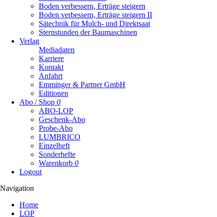
Boden verbessern, Erträge steigern
Boden verbessern, Erträge steigern II
Sätechnik für Mulch- und Direktsaat
Sternstunden der Baumaschinen
Verlag
Mediadaten
Karriere
Kontakt
Anfahrt
Emminger & Partner GmbH
Editionen
Abo / Shop
0
ABO-LOP
Geschenk-Abo
Probe-Abo
LUMBRICO
Einzelheft
Sonderhefte
Warenkorb
0
Logout
Navigation
Navigation
Home
überspringen
LOP