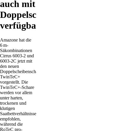
auch mit
Doppelscheibenschar
verfügbar
Amazone hat die
6 m-
Säkombinationen
Cirrus 6003-2 und
6003-2C jetzt mit
den neuen
Doppelscheibenscharen
TwinTeC+
vorgestellt. Die
TwinTeC+-Schare
werden vor allem
unter harten,
trockenen und
klutigen
Saatbettverhältnissen
empfohlen,
während die
RoTeC pro-