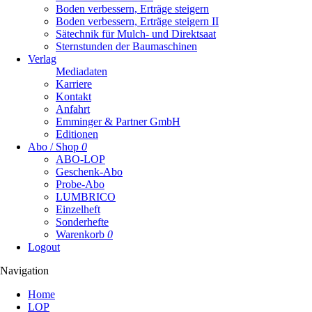
Boden verbessern, Erträge steigern
Boden verbessern, Erträge steigern II
Sätechnik für Mulch- und Direktsaat
Sternstunden der Baumaschinen
Verlag
Mediadaten
Karriere
Kontakt
Anfahrt
Emminger & Partner GmbH
Editionen
Abo / Shop
0
ABO-LOP
Geschenk-Abo
Probe-Abo
LUMBRICO
Einzelheft
Sonderhefte
Warenkorb
0
Logout
Navigation
Navigation
Home
überspringen
LOP