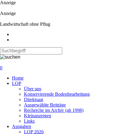
Anzeige
Anzeige
Landwirtschaft ohne Pflug
0
Navigation
Home
überspringen
LOP
Über uns
Konservierende Bodenbearbeitung
Direktsaat
Ausgewählte Beiträge
Recherche im Archiv (ab 1998)
Kleinanzeigen
Links
Ausgaben
LOP 2026