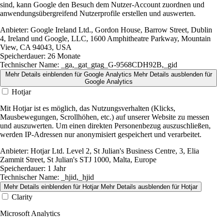
sind, kann Google den Besuch dem Nutzer-Account zuordnen und
anwendungsübergreifend Nutzerprofile erstellen und auswerten.
Anbieter:
Google Ireland Ltd., Gordon House, Barrow Street, Dublin
4, Ireland und Google, LLC, 1600 Amphitheatre Parkway, Mountain
View, CA 94043, USA
Speicherdauer:
26 Monate
Technischer Name:
_ga,_gat_gtag_G-9568CDH92B,_gid
Mehr Details einblenden
für Google Analytics
Mehr Details ausblenden
für
Google Analytics
Hotjar
Mit Hotjar ist es möglich, das Nutzungsverhalten (Klicks,
Mausbewegungen, Scrollhöhen, etc.) auf unserer Website zu messen
und auszuwerten. Um einen direkten Personenbezug auszuschließen,
werden IP-Adressen nur anonymisiert gespeichert und verarbeitet.
Anbieter:
Hotjar Ltd. Level 2, St Julian's Business Centre, 3, Elia
Zammit Street, St Julian's STJ 1000, Malta, Europe
Speicherdauer:
1 Jahr
Technischer Name:
_hjid,_hjid
Mehr Details einblenden
für Hotjar
Mehr Details ausblenden
für Hotjar
Clarity
Microsoft Analytics