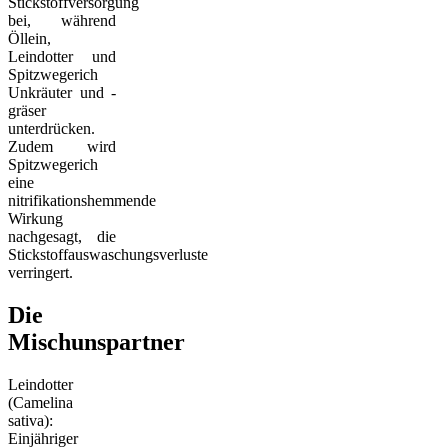
Stickstoffversorgung
bei, während
Öllein,
Leindotter und
Spitzwegerich
Unkräuter und -
gräser
unterdrücken.
Zudem wird
Spitzwegerich
eine
nitrifikationshemmende
Wirkung
nachgesagt, die
Stickstoffauswaschungsverluste
verringert.
Die
Mischunspartner
Leindotter
(Camelina
sativa):
Einjähriger