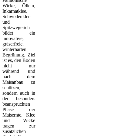
Pannonische
Wicke, Öllein,
Inkarnatklee,
Schwedenklee
und
Spitzwegerich
bildet ein
innovative,
gräserfreie,
winterharten
Begrünung. Ziel
ist es, den Boden
nicht nur
während und
nach dem
Maisanbau zu
schützen,
sondern auch in
der besonders
beanspruchten
Phase der
Maisernte. Klee
und Wicke
tragen zur
zusätzlichen