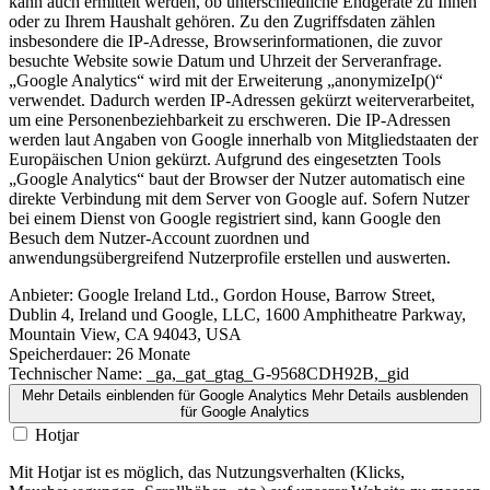
kann auch ermittelt werden, ob unterschiedliche Endgeräte zu Ihnen
oder zu Ihrem Haushalt gehören. Zu den Zugriffsdaten zählen
insbesondere die IP-Adresse, Browserinformationen, die zuvor
besuchte Website sowie Datum und Uhrzeit der Serveranfrage.
„Google Analytics“ wird mit der Erweiterung „anonymizeIp()“
verwendet. Dadurch werden IP-Adressen gekürzt weiterverarbeitet,
um eine Personenbeziehbarkeit zu erschweren. Die IP-Adressen
werden laut Angaben von Google innerhalb von Mitgliedstaaten der
Europäischen Union gekürzt. Aufgrund des eingesetzten Tools
„Google Analytics“ baut der Browser der Nutzer automatisch eine
direkte Verbindung mit dem Server von Google auf. Sofern Nutzer
bei einem Dienst von Google registriert sind, kann Google den
Besuch dem Nutzer-Account zuordnen und
anwendungsübergreifend Nutzerprofile erstellen und auswerten.
Anbieter:
Google Ireland Ltd., Gordon House, Barrow Street,
Dublin 4, Ireland und Google, LLC, 1600 Amphitheatre Parkway,
Mountain View, CA 94043, USA
Speicherdauer:
26 Monate
Technischer Name:
_ga,_gat_gtag_G-9568CDH92B,_gid
Mehr Details einblenden
für Google Analytics
Mehr Details ausblenden
für Google Analytics
Hotjar
Mit Hotjar ist es möglich, das Nutzungsverhalten (Klicks,