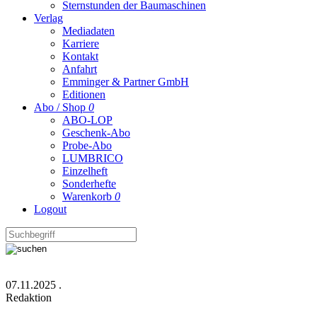
Sternstunden der Baumaschinen
Verlag
Mediadaten
Karriere
Kontakt
Anfahrt
Emminger & Partner GmbH
Editionen
Abo / Shop
0
ABO-LOP
Geschenk-Abo
Probe-Abo
LUMBRICO
Einzelheft
Sonderhefte
Warenkorb
0
Logout
07.11.2025
.
Redaktion