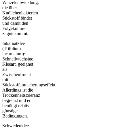
Wurzelentwicklung,
die über
Knöllchenbakterien
Stickstoff bindet
und damit den
Folgekulturen
zugutekommt.
Inkarnatklee
(Trifolium
incarnatum):
Schnellwüchsige
Kleeart, geeignet
als
Zwischenfrucht
mit
Stickstoffanreicherungseffekt.
Allerdings ist die
Trockenheitstoleranz
begrenzt und er
benötigt relativ
günstige
Bedingungen.
Schwedenklee