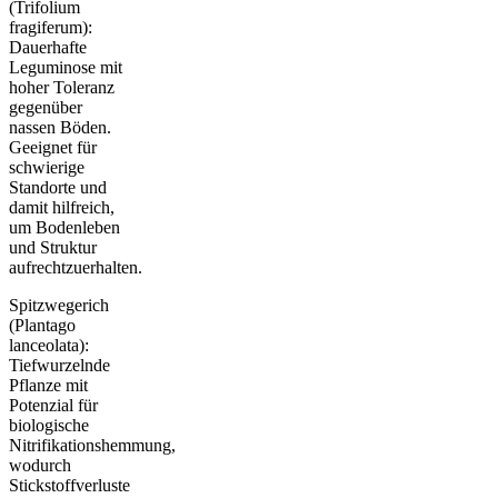
(Trifolium
fragiferum):
Dauerhafte
Leguminose mit
hoher Toleranz
gegenüber
nassen Böden.
Geeignet für
schwierige
Standorte und
damit hilfreich,
um Bodenleben
und Struktur
aufrechtzuerhalten.
Spitzwegerich
(Plantago
lanceolata):
Tiefwurzelnde
Pflanze mit
Potenzial für
biologische
Nitrifikationshemmung,
wodurch
Stickstoffverluste