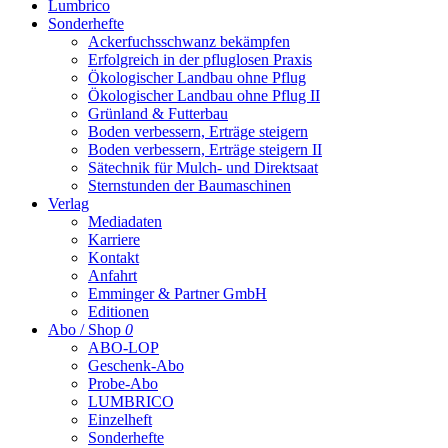
Lumbrico
Sonderhefte
Ackerfuchsschwanz bekämpfen
Erfolgreich in der pfluglosen Praxis
Ökologischer Landbau ohne Pflug
Ökologischer Landbau ohne Pflug II
Grünland & Futterbau
Boden verbessern, Erträge steigern
Boden verbessern, Erträge steigern II
Sätechnik für Mulch- und Direktsaat
Sternstunden der Baumaschinen
Verlag
Mediadaten
Karriere
Kontakt
Anfahrt
Emminger & Partner GmbH
Editionen
Abo / Shop
0
ABO-LOP
Geschenk-Abo
Probe-Abo
LUMBRICO
Einzelheft
Sonderhefte