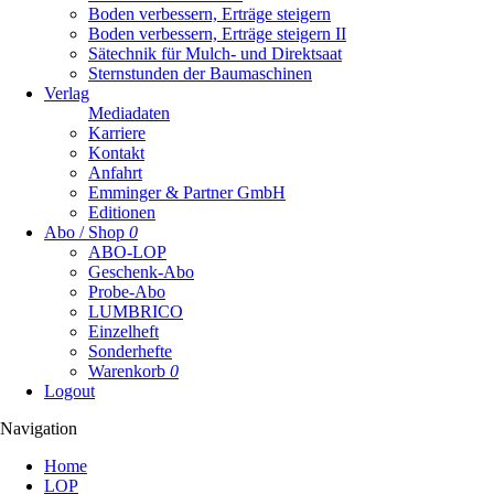
Boden verbessern, Erträge steigern
Boden verbessern, Erträge steigern II
Sätechnik für Mulch- und Direktsaat
Sternstunden der Baumaschinen
Verlag
Mediadaten
Karriere
Kontakt
Anfahrt
Emminger & Partner GmbH
Editionen
Abo / Shop
0
ABO-LOP
Geschenk-Abo
Probe-Abo
LUMBRICO
Einzelheft
Sonderhefte
Warenkorb
0
Logout
Navigation
Navigation
Home
überspringen
LOP