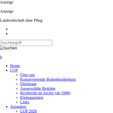
Anzeige
Anzeige
Landwirtschaft ohne Pflug
0
Navigation
Home
überspringen
LOP
Über uns
Konservierende Bodenbearbeitung
Direktsaat
Ausgewählte Beiträge
Recherche im Archiv (ab 1998)
Kleinanzeigen
Links
Ausgaben
LOP 2026