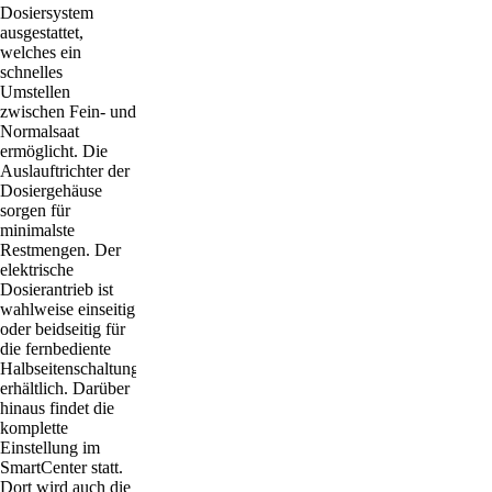
Dosiersystem
ausgestattet,
welches ein
schnelles
Umstellen
zwischen Fein- und
Normalsaat
ermöglicht. Die
Auslauftrichter der
Dosiergehäuse
sorgen für
minimalste
Restmengen. Der
elektrische
Dosierantrieb ist
wahlweise einseitig
oder beidseitig für
die fernbediente
Halbseitenschaltung
erhältlich. Darüber
hinaus findet die
komplette
Einstellung im
SmartCenter statt.
Dort wird auch die