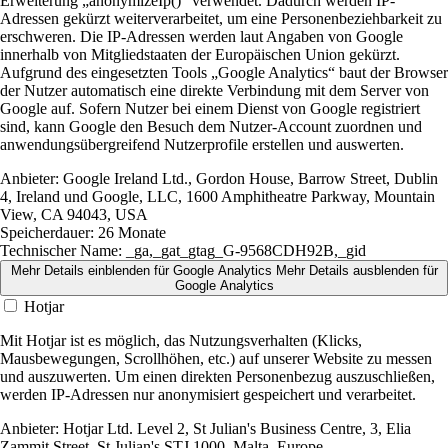
Erweiterung „anonymizeIp()“ verwendet. Dadurch werden IP-
Adressen gekürzt weiterverarbeitet, um eine Personenbeziehbarkeit zu
erschweren. Die IP-Adressen werden laut Angaben von Google
innerhalb von Mitgliedstaaten der Europäischen Union gekürzt.
Aufgrund des eingesetzten Tools „Google Analytics“ baut der Browser
der Nutzer automatisch eine direkte Verbindung mit dem Server von
Google auf. Sofern Nutzer bei einem Dienst von Google registriert
sind, kann Google den Besuch dem Nutzer-Account zuordnen und
anwendungsübergreifend Nutzerprofile erstellen und auswerten.
Anbieter:
Google Ireland Ltd., Gordon House, Barrow Street, Dublin
4, Ireland und Google, LLC, 1600 Amphitheatre Parkway, Mountain
View, CA 94043, USA
Speicherdauer:
26 Monate
Technischer Name:
_ga,_gat_gtag_G-9568CDH92B,_gid
Mehr Details einblenden
für Google Analytics
Mehr Details ausblenden
für
Google Analytics
Hotjar
Mit Hotjar ist es möglich, das Nutzungsverhalten (Klicks,
Mausbewegungen, Scrollhöhen, etc.) auf unserer Website zu messen
und auszuwerten. Um einen direkten Personenbezug auszuschließen,
werden IP-Adressen nur anonymisiert gespeichert und verarbeitet.
Anbieter:
Hotjar Ltd. Level 2, St Julian's Business Centre, 3, Elia
Zammit Street, St Julian's STJ 1000, Malta, Europe