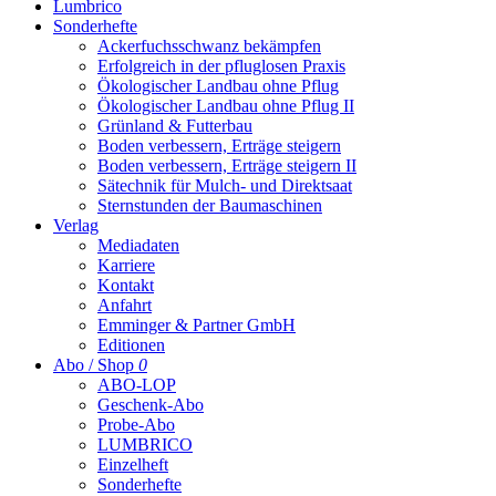
Lumbrico
Sonderhefte
Ackerfuchsschwanz bekämpfen
Erfolgreich in der pfluglosen Praxis
Ökologischer Landbau ohne Pflug
Ökologischer Landbau ohne Pflug II
Grünland & Futterbau
Boden verbessern, Erträge steigern
Boden verbessern, Erträge steigern II
Sätechnik für Mulch- und Direktsaat
Sternstunden der Baumaschinen
Verlag
Mediadaten
Karriere
Kontakt
Anfahrt
Emminger & Partner GmbH
Editionen
Abo / Shop
0
ABO-LOP
Geschenk-Abo
Probe-Abo
LUMBRICO
Einzelheft
Sonderhefte