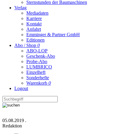
Sternstunden der Baumaschinen
Verlag
Mediadaten
Karriere
Kontakt
Anfahrt
Emminger & Partner GmbH
Editionen
Abo / Shop
0
ABO-LOP
Geschenk-Abo
Probe-Abo
LUMBRICO
Einzelheft
Sonderhefte
Warenkorb
0
Logout
05.08.2019
.
Redaktion