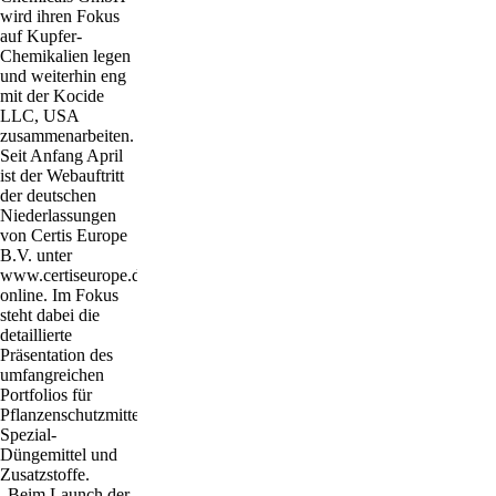
wird ihren Fokus
auf Kupfer-
Chemikalien legen
und weiterhin eng
mit der Kocide
LLC, USA
zusammenarbeiten.
Seit Anfang April
ist der Webauftritt
der deutschen
Niederlassungen
von Certis Europe
B.V. unter
www.certiseurope.de
online. Im Fokus
steht dabei die
detaillierte
Präsentation des
umfangreichen
Portfolios für
Pflanzenschutzmittel,
Spezial-
Düngemittel und
Zusatzstoffe.
„Beim Launch der