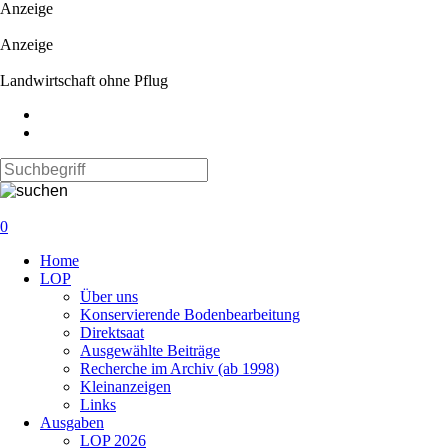
Anzeige
Anzeige
Landwirtschaft ohne Pflug
0
Navigation
Home
überspringen
LOP
Über uns
Konservierende Bodenbearbeitung
Direktsaat
Ausgewählte Beiträge
Recherche im Archiv (ab 1998)
Kleinanzeigen
Links
Ausgaben
LOP 2026