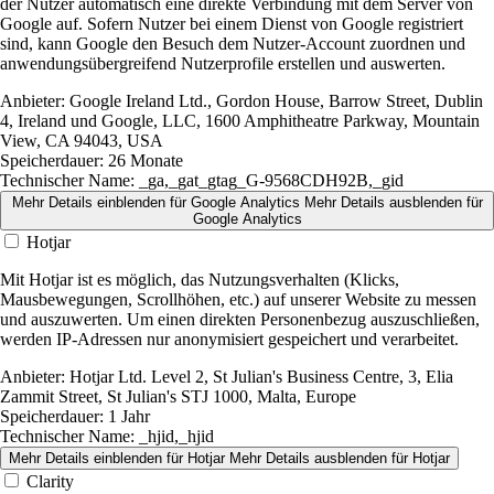
der Nutzer automatisch eine direkte Verbindung mit dem Server von
Google auf. Sofern Nutzer bei einem Dienst von Google registriert
sind, kann Google den Besuch dem Nutzer-Account zuordnen und
anwendungsübergreifend Nutzerprofile erstellen und auswerten.
Anbieter:
Google Ireland Ltd., Gordon House, Barrow Street, Dublin
4, Ireland und Google, LLC, 1600 Amphitheatre Parkway, Mountain
View, CA 94043, USA
Speicherdauer:
26 Monate
Technischer Name:
_ga,_gat_gtag_G-9568CDH92B,_gid
Mehr Details einblenden
für Google Analytics
Mehr Details ausblenden
für
Google Analytics
Hotjar
Mit Hotjar ist es möglich, das Nutzungsverhalten (Klicks,
Mausbewegungen, Scrollhöhen, etc.) auf unserer Website zu messen
und auszuwerten. Um einen direkten Personenbezug auszuschließen,
werden IP-Adressen nur anonymisiert gespeichert und verarbeitet.
Anbieter:
Hotjar Ltd. Level 2, St Julian's Business Centre, 3, Elia
Zammit Street, St Julian's STJ 1000, Malta, Europe
Speicherdauer:
1 Jahr
Technischer Name:
_hjid,_hjid
Mehr Details einblenden
für Hotjar
Mehr Details ausblenden
für Hotjar
Clarity