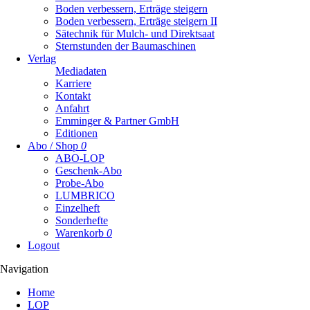
Boden verbessern, Erträge steigern
Boden verbessern, Erträge steigern II
Sätechnik für Mulch- und Direktsaat
Sternstunden der Baumaschinen
Verlag
Mediadaten
Karriere
Kontakt
Anfahrt
Emminger & Partner GmbH
Editionen
Abo / Shop
0
ABO-LOP
Geschenk-Abo
Probe-Abo
LUMBRICO
Einzelheft
Sonderhefte
Warenkorb
0
Logout
Navigation
Navigation
Home
überspringen
LOP