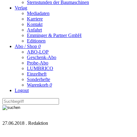
Sternstunden der Baumaschinen
Verlag
Mediadaten
Karriere
Kontakt
Anfahrt
Emminger & Partner GmbH
Editionen
Abo / Shop
0
ABO-LOP
Geschenk-Abo
Probe-Abo
LUMBRICO
Einzelheft
Sonderhefte
Warenkorb
0
Logout
27.06.2018
.
Redaktion