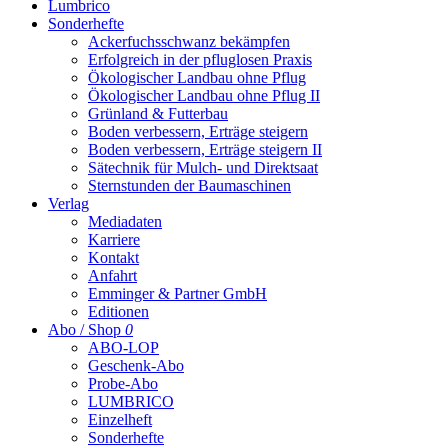
Lumbrico
Sonderhefte
Ackerfuchsschwanz bekämpfen
Erfolgreich in der pfluglosen Praxis
Ökologischer Landbau ohne Pflug
Ökologischer Landbau ohne Pflug II
Grünland & Futterbau
Boden verbessern, Erträge steigern
Boden verbessern, Erträge steigern II
Sätechnik für Mulch- und Direktsaat
Sternstunden der Baumaschinen
Verlag
Mediadaten
Karriere
Kontakt
Anfahrt
Emminger & Partner GmbH
Editionen
Abo / Shop
0
ABO-LOP
Geschenk-Abo
Probe-Abo
LUMBRICO
Einzelheft
Sonderhefte