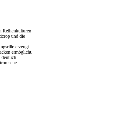
n Reihenkulturen
icrop und die
gsrille erzeugt.
Hacken ermöglicht.
 deutlich
tronische