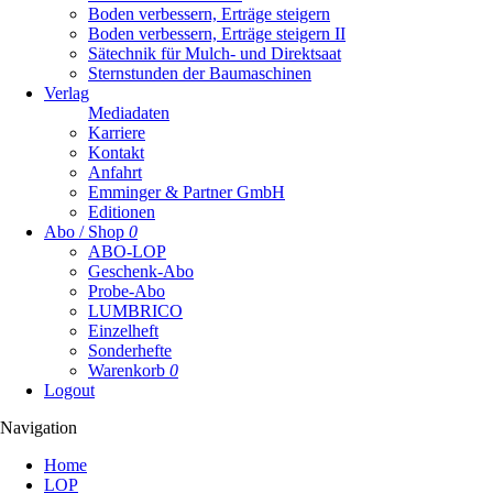
Boden verbessern, Erträge steigern
Boden verbessern, Erträge steigern II
Sätechnik für Mulch- und Direktsaat
Sternstunden der Baumaschinen
Verlag
Mediadaten
Karriere
Kontakt
Anfahrt
Emminger & Partner GmbH
Editionen
Abo / Shop
0
ABO-LOP
Geschenk-Abo
Probe-Abo
LUMBRICO
Einzelheft
Sonderhefte
Warenkorb
0
Logout
Navigation
Navigation
Home
überspringen
LOP