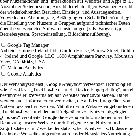
über Nutzeraktionen und -interaktionen auf Websites und Apps (z. B.
Anzahl der Seitenbesuche, Anzahl der eindeutigen Besucher, Anzahl
der wiederkehrenden Besucher, Einstiegs- und Ausstiegsseiten,
Verweildauer, Absprungrate, Betätigung von Schaltflächen) und ggf.
die Einteilung von Nutzern in Gruppen aufgrund technischer Daten
über die verwendeten Softwareeinstellungen (z. B. Browsertyp,
Betriebssystem, Spracheinstellung, Bildschirmauflösung).
Google Tag Manager
Anbieter:
Google Ireland Ltd., Gordon House, Barrow Street, Dublin
4, Ireland und Google, LLC, 1600 Amphitheatre Parkway, Mountain
View, CA 94043, USA
Matomo Analytics
Google Analytics
Der Webanalysedienst „Google Analytics“ verwendet Technologien
wie „Cookies“, „Tracking-Pixel“ und „Device Fingerprinting“, um ein
bestimmtes Nutzerverhalten auf Websites nachzuvollziehen. Dabei
werden auch Informationen verarbeitet, die auf den Endgeräten von
Nutzern gespeichert werden. Mithilfe der in Websites eingebundenen
„Tracking-Pixel“ und den auf Endgeräten von Nutzern abgelegten
„Cookies“ verarbeitet Google die erzeugten Informationen über die
Benutzung unserer Website durch Endgeräte von Nutzern und
Zugriffsdaten zum Zwecke der statistischen Analyse – z. B. dass eine
bestimmte Webseite aufgerufen wurde oder Newsletter-Anmeldung