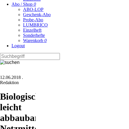
Abo / Shop
0
ABO-LOP
Geschenk-Abo
Probe-Abo
LUMBRICO
Einzelheft
Sonderhefte
Warenkorb
0
Logout
12.06.2018
.
Redaktion
Biologisch
leicht
abbaubares
Netzmittel