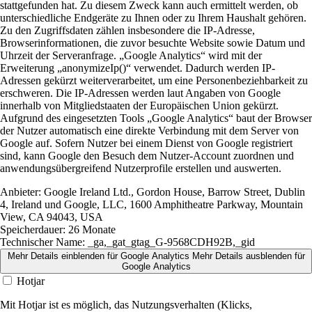
stattgefunden hat. Zu diesem Zweck kann auch ermittelt werden, ob
unterschiedliche Endgeräte zu Ihnen oder zu Ihrem Haushalt gehören.
Zu den Zugriffsdaten zählen insbesondere die IP-Adresse,
Browserinformationen, die zuvor besuchte Website sowie Datum und
Uhrzeit der Serveranfrage. „Google Analytics“ wird mit der
Erweiterung „anonymizeIp()“ verwendet. Dadurch werden IP-
Adressen gekürzt weiterverarbeitet, um eine Personenbeziehbarkeit zu
erschweren. Die IP-Adressen werden laut Angaben von Google
innerhalb von Mitgliedstaaten der Europäischen Union gekürzt.
Aufgrund des eingesetzten Tools „Google Analytics“ baut der Browser
der Nutzer automatisch eine direkte Verbindung mit dem Server von
Google auf. Sofern Nutzer bei einem Dienst von Google registriert
sind, kann Google den Besuch dem Nutzer-Account zuordnen und
anwendungsübergreifend Nutzerprofile erstellen und auswerten.
Anbieter:
Google Ireland Ltd., Gordon House, Barrow Street, Dublin
4, Ireland und Google, LLC, 1600 Amphitheatre Parkway, Mountain
View, CA 94043, USA
Speicherdauer:
26 Monate
Technischer Name:
_ga,_gat_gtag_G-9568CDH92B,_gid
Mehr Details einblenden
für Google Analytics
Mehr Details ausblenden
für
Google Analytics
Hotjar
Mit Hotjar ist es möglich, das Nutzungsverhalten (Klicks,