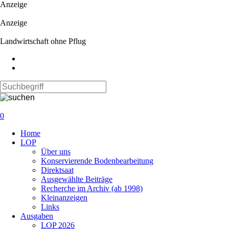
Anzeige
Anzeige
Landwirtschaft ohne Pflug
0
Navigation
Home
überspringen
LOP
Über uns
Konservierende Bodenbearbeitung
Direktsaat
Ausgewählte Beiträge
Recherche im Archiv (ab 1998)
Kleinanzeigen
Links
Ausgaben
LOP 2026