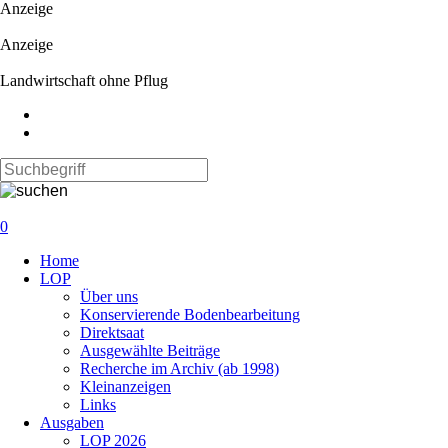
Anzeige
Anzeige
Landwirtschaft ohne Pflug
0
Navigation
Home
überspringen
LOP
Über uns
Konservierende Bodenbearbeitung
Direktsaat
Ausgewählte Beiträge
Recherche im Archiv (ab 1998)
Kleinanzeigen
Links
Ausgaben
LOP 2026