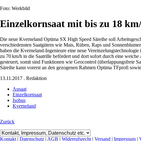
Foto: Werkbild
Einzelkornsaat mit bis zu 18 km
Die neue Kverneland Optima SX High Speed Säreihe soll Arbeitsgesch
verschiedensten Saatgütern wie Mais, Rüben, Raps und Sonnenblumen 
haben die Kverneland-Inge­nieure eine neue Vereinzelungstechnologie i
zu 70 km/h in die Saatrille befördert und dort sofort durch eine wei
gesteuert, somit sind Funk­tionen wie Geocontrol (überlappungsfreie 
Säreihe kann vorerst an den gezogenen Rahmen Optima TFprofi sowie
13.11.2017
.
Redaktion
Ausaat
Einzelkornsaat
Isobus
Kverneland
Zurück
Kontakt
|
Datenschutz
|
AGB
|
Widerrufsrecht
|
Versand
|
Impressum
|