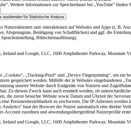
e“. Weitere Informationen zur Speicherdauer bei „YouTube“ finden Sie 
ls ausblenden
für Statistische Analyse
ber Nutzeraktionen und -interaktionen auf Websites und Apps (z. B. An
er, Absprungrate, Betätigung von Schaltflächen) und ggf. die Einteilu
 Spracheinstellung, Bildschirmauflösung).
 4, Ireland und Google, LLC, 1600 Amphitheatre Parkway, Mountain
 „Cookies“, „Tracking-Pixel“ und „Device Fingerprinting“, um ein be
utzern gespeichert werden. Mithilfe der in Websites eingebundenen „T
nutzung unserer Website durch Endgeräte von Nutzern und Zugriffsdate
at. Zu diesem Zweck kann auch ermittelt werden, ob unterschiedliche
nen, die zuvor besuchte Website sowie Datum und Uhrzeit der Serveran
 eine Personenbeziehbarkeit zu erschweren. Die IP-Adressen werden l
 Analytics“ baut der Browser der Nutzer automatisch eine direkte Ver
zer-Account zuordnen und anwendungsübergreifend Nutzerprofile erste
 4, Ireland und Google, LLC, 1600 Amphitheatre Parkway, Mountain