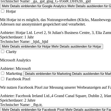
Technischer Name:
_ga,_gat_gtag_G-9568CDH92B,_gid
Mehr Details einblenden
für Google Analytics
Mehr Details ausblenden
für G
Hotjar
Mit Hotjar ist es möglich, das Nutzungsverhalten (Klicks, Mausbeweg
Adressen nur anonymisiert gespeichert und verarbeitet.
Anbieter:
Hotjar Ltd. Level 2, St Julian's Business Centre, 3, Elia Zam
Speicherdauer:
1 Jahr
Technischer Name:
_hjid,_hjid
Mehr Details einblenden
für Hotjar
Mehr Details ausblenden
für Hotjar
Clarity
Microsoft Analytics
Anbieter:
Microsoft
Marketing
Details einblenden
für Marketing
Details ausblenden
für Mar
Facebook Pixel
Wir nutzen Facebook Pixel zur Messung unserer Werbeanzeigen auf F
Anbieter:
Facebook Ireland Ltd.,4 Grand Canal Square, Dublin 2, Irla
Speicherdauer:
2 Jahre
Technischer Name:
_fbp,tr,
Mehr Details einblenden
für Facebook Pixel
Mehr Details ausblenden
für Fa