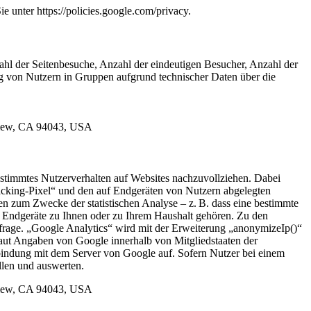
unter https://policies.google.com/privacy.
zahl der Seitenbesuche, Anzahl der eindeutigen Besucher, Anzahl der
ng von Nutzern in Gruppen aufgrund technischer Daten über die
 View, CA 94043, USA
stimmtes Nutzerverhalten auf Websites nachzuvollziehen. Dabei
racking-Pixel“ und den auf Endgeräten von Nutzern abgelegten
n zum Zwecke der statistischen Analyse – z. B. dass eine bestimmte
 Endgeräte zu Ihnen oder zu Ihrem Haushalt gehören. Zu den
frage. „Google Analytics“ wird mit der Erweiterung „anonymizeIp()“
aut Angaben von Google innerhalb von Mitgliedstaaten der
bindung mit dem Server von Google auf. Sofern Nutzer bei einem
llen und auswerten.
 View, CA 94043, USA