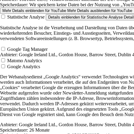
Speicherdauer:
Wir speichern keine Daten bei der Nutzung von „YouTub
Mehr Details einblenden
für YouTube
Mehr Details ausblenden
für YouTube
Statistische Analyse
Details einblenden
für Statistische Analyse
Detai
Statistische Analyse ist die Verarbeitung und Darstellung von Daten ü
wiederkehrenden Besucher, Einstiegs- und Ausstiegsseiten, Verweildau
verwendeten Softwareeinstellungen (z. B. Browsertyp, Betriebssystem,
Google Tag Manager
Anbieter:
Google Ireland Ltd., Gordon House, Barrow Street, Dublin
Matomo Analytics
Google Analytics
Der Webanalysedienst „Google Analytics“ verwendet Technologien wie
werden auch Informationen verarbeitet, die auf den Endgeräten von N
„Cookies“ verarbeitet Google die erzeugten Informationen über die Be
Webseite aufgerufen wurde oder Newsletter-Anmeldung stattgefunden h
Zugriffsdaten zählen insbesondere die IP-Adresse, Browserinformatio
verwendet. Dadurch werden IP-Adressen gekürzt weiterverarbeitet, um
Europäischen Union gekürzt. Aufgrund des eingesetzten Tools „Google
Dienst von Google registriert sind, kann Google den Besuch dem Nut
Anbieter:
Google Ireland Ltd., Gordon House, Barrow Street, Dublin
Speicherdauer:
26 Monate