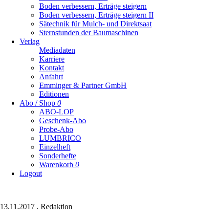
Boden verbessern, Erträge steigern
Boden verbessern, Erträge steigern II
Sätechnik für Mulch- und Direktsaat
Sternstunden der Baumaschinen
Verlag
Mediadaten
Karriere
Kontakt
Anfahrt
Emminger & Partner GmbH
Editionen
Abo / Shop
0
ABO-LOP
Geschenk-Abo
Probe-Abo
LUMBRICO
Einzelheft
Sonderhefte
Warenkorb
0
Logout
13.11.2017
.
Redaktion