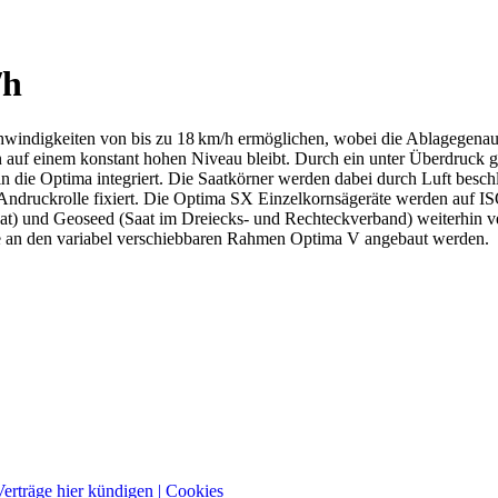
/h
windigkeiten von bis zu 18 km/h ermöglichen, wobei die Ablagegenaui
auf einem konstant hohen Niveau bleibt. Durch ein unter Überdruck g
n die Optima integriert. Die Saatkörner werden dabei durch Luft beschl
che Andruckrolle fixiert. Die Optima SX Einzelkornsägeräte werden auf
Saat) und Geoseed (Saat im Dreiecks- und Rechteckverband) weiterhin v
 an den varia­bel verschiebbaren Rahmen Optima V angebaut werden.
Verträge hier kündigen
| Cookies