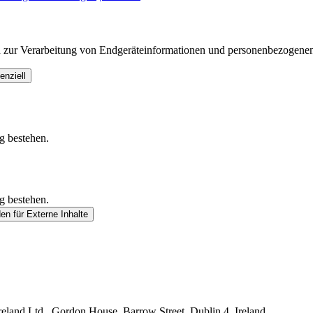
n zur Verarbeitung von Endgeräteinformationen und personenbezogenen
enziell
g bestehen.
g bestehen.
den
für Externe Inhalte
land Ltd., Gordon House, Barrow Street, Dublin 4, Ireland