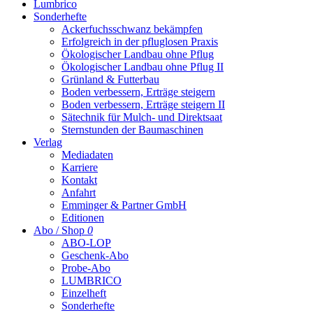
Lumbrico
Sonderhefte
Ackerfuchsschwanz bekämpfen
Erfolgreich in der pfluglosen Praxis
Ökologischer Landbau ohne Pflug
Ökologischer Landbau ohne Pflug II
Grünland & Futterbau
Boden verbessern, Erträge steigern
Boden verbessern, Erträge steigern II
Sätechnik für Mulch- und Direktsaat
Sternstunden der Baumaschinen
Verlag
Mediadaten
Karriere
Kontakt
Anfahrt
Emminger & Partner GmbH
Editionen
Abo / Shop
0
ABO-LOP
Geschenk-Abo
Probe-Abo
LUMBRICO
Einzelheft
Sonderhefte