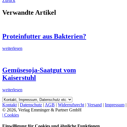
Zurück
Verwandte Artikel
Proteinfutter aus Bakterien?
weiterlesen
Gemüsesoja-Saatgut vom
Kaiserstuhl
weiterlesen
Kontakt
|
Datenschutz
|
AGB
|
Widerrufsrecht
|
Versand
|
Impressum
© 2026, Verlag Emminger & Partner GmbH
| Cookies
Einwilligung für Cookies und ähnliche Funktionen