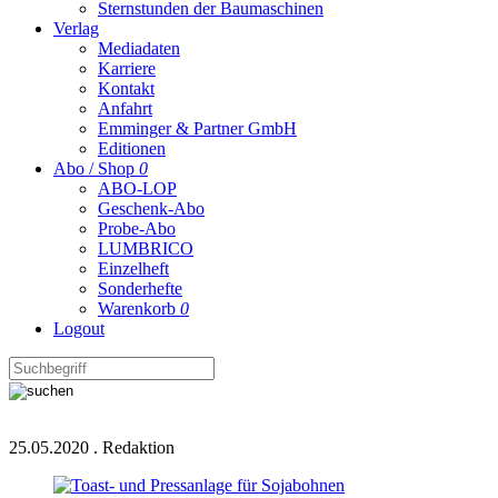
Sternstunden der Baumaschinen
Verlag
Mediadaten
Karriere
Kontakt
Anfahrt
Emminger & Partner GmbH
Editionen
Abo / Shop
0
ABO-LOP
Geschenk-Abo
Probe-Abo
LUMBRICO
Einzelheft
Sonderhefte
Warenkorb
0
Logout
25.05.2020
.
Redaktion