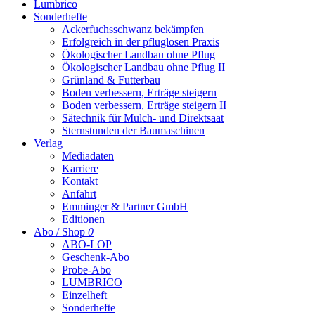
Lumbrico
Sonderhefte
Ackerfuchsschwanz bekämpfen
Erfolgreich in der pfluglosen Praxis
Ökologischer Landbau ohne Pflug
Ökologischer Landbau ohne Pflug II
Grünland & Futterbau
Boden verbessern, Erträge steigern
Boden verbessern, Erträge steigern II
Sätechnik für Mulch- und Direktsaat
Sternstunden der Baumaschinen
Verlag
Mediadaten
Karriere
Kontakt
Anfahrt
Emminger & Partner GmbH
Editionen
Abo / Shop
0
ABO-LOP
Geschenk-Abo
Probe-Abo
LUMBRICO
Einzelheft
Sonderhefte