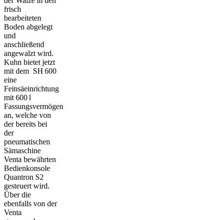
der Walze in den
frisch
bearbeiteten
Boden abgelegt
und
anschließend
angewalzt wird.
Kuhn bietet jetzt
mit dem SH 600
eine
Feinsäeinrichtung
mit 600 l
Fassungsvermögen
an, welche von
der bereits bei
der
pneumatischen
Sämaschine
Venta bewährten
Bedienkonsole
Quantron S2
gesteuert wird.
Über die
ebenfalls von der
Venta