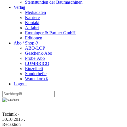
Sternstunden der Baumaschinen
Verlag
Mediadaten
Karriere
Kontakt
Anfahrt
Emminger & Partner GmbH
Editionen
Abo / Shop
0
ABO-LOP
Geschenk-Abo
Probe-Abo
LUMBRICO
Einzelheft
Sonderhefte
Warenkorb
0
Logout
Technik
-
30.10.2015
.
Redaktion