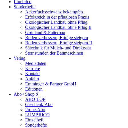
Lumbrico
Sonderhefte
Ackerfuchsschwanz bekämpfen
Erfolgreich in der pfluglosen Praxis
Ökologischer Landbau ohne Pflug
Ökologischer Landbau ohne Pflug II
Grünland & Futterbau
Boden verbessern, Erträge steigern
Boden verbessern, Erträge steigern II
Sätechnik für Mulch- und Direktsaat
Sternstunden der Baumaschinen
Verlag
Mediadaten
Karriere
Kontakt
Anfahrt
Emminger & Partner GmbH
Editionen
Abo / Shop
0
ABO-LOP
Geschenk-Abo
Probe-Abo
LUMBRICO
Einzelheft
Sonderhefte