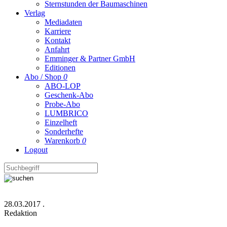
Sternstunden der Baumaschinen
Verlag
Mediadaten
Karriere
Kontakt
Anfahrt
Emminger & Partner GmbH
Editionen
Abo / Shop
0
ABO-LOP
Geschenk-Abo
Probe-Abo
LUMBRICO
Einzelheft
Sonderhefte
Warenkorb
0
Logout
28.03.2017
.
Redaktion