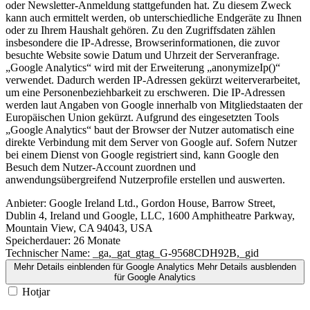
oder Newsletter-Anmeldung stattgefunden hat. Zu diesem Zweck
kann auch ermittelt werden, ob unterschiedliche Endgeräte zu Ihnen
oder zu Ihrem Haushalt gehören. Zu den Zugriffsdaten zählen
insbesondere die IP-Adresse, Browserinformationen, die zuvor
besuchte Website sowie Datum und Uhrzeit der Serveranfrage.
„Google Analytics“ wird mit der Erweiterung „anonymizeIp()“
verwendet. Dadurch werden IP-Adressen gekürzt weiterverarbeitet,
um eine Personenbeziehbarkeit zu erschweren. Die IP-Adressen
werden laut Angaben von Google innerhalb von Mitgliedstaaten der
Europäischen Union gekürzt. Aufgrund des eingesetzten Tools
„Google Analytics“ baut der Browser der Nutzer automatisch eine
direkte Verbindung mit dem Server von Google auf. Sofern Nutzer
bei einem Dienst von Google registriert sind, kann Google den
Besuch dem Nutzer-Account zuordnen und
anwendungsübergreifend Nutzerprofile erstellen und auswerten.
Anbieter:
Google Ireland Ltd., Gordon House, Barrow Street,
Dublin 4, Ireland und Google, LLC, 1600 Amphitheatre Parkway,
Mountain View, CA 94043, USA
Speicherdauer:
26 Monate
Technischer Name:
_ga,_gat_gtag_G-9568CDH92B,_gid
Mehr Details einblenden
für Google Analytics
Mehr Details ausblenden
für Google Analytics
Hotjar