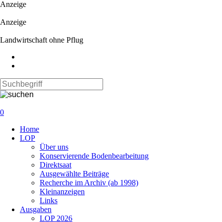
Anzeige
Anzeige
Landwirtschaft ohne Pflug
0
Navigation
Home
überspringen
LOP
Über uns
Konservierende Bodenbearbeitung
Direktsaat
Ausgewählte Beiträge
Recherche im Archiv (ab 1998)
Kleinanzeigen
Links
Ausgaben
LOP 2026