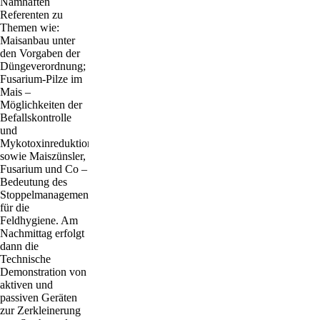
Namhaften
Referenten zu
Themen wie:
Maisanbau unter
den Vorgaben der
Düngeverordnung;
Fusarium-Pilze im
Mais –
Möglichkeiten der
Befallskontrolle
und
Mykotoxinreduktion;
sowie Maiszünsler,
Fusarium und Co –
Bedeutung des
Stoppelmanagements
für die
Feldhygiene. Am
Nachmittag erfolgt
dann die
Technische
Demonstration von
aktiven und
passiven Geräten
zur Zerkleinerung