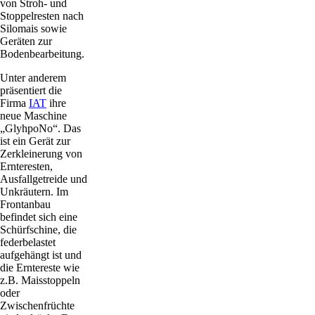
von Stroh- und
Stoppelresten nach
Silomais sowie
Geräten zur
Bodenbearbeitung.
Unter anderem
präsentiert die
Firma
IAT
ihre
neue Maschine
„GlyhpoNo“. Das
ist ein Gerät zur
Zerkleinerung von
Ernteresten,
Ausfallgetreide und
Unkräutern. Im
Frontanbau
befindet sich eine
Schürfschine, die
federbelastet
aufgehängt ist und
die Erntereste wie
z.B. Maisstoppeln
oder
Zwischenfrüchte