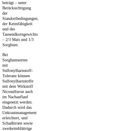
beträgt – unter
Berücksichtigung
der
Standortbedingungen,
der Keimfähigkeit
und des
Tausendkorngewichts
– 2/3 Mais und 1/3
Sorghum.
Bei
Sorghumsorten
mit
Sulfonylharnstoff-
Toleranz können
Sulfonylharnstoffe
mit dem Wirkstoff
Nicosulfuron auch
im Nachauflauf
eingesetzt werden.
Dadurch wird das
Unkrautmanagement
erleichtert, und
Schadhirsen sowie
zweikeimblättrige