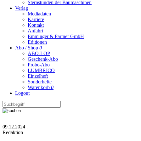
Sternstunden der Baumaschinen
Verlag
Mediadaten
Karriere
Kontakt
Anfahrt
Emminger & Partner GmbH
Editionen
Abo / Shop
0
ABO-LOP
Geschenk-Abo
Probe-Abo
LUMBRICO
Einzelheft
Sonderhefte
Warenkorb
0
Logout
09.12.2024
.
Redaktion