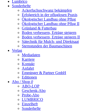
Lumbrico
Sonderhefte
Ackerfuchsschwanz bekämpfen
Erfolgreich in der pfluglosen Praxis
Ökologischer Landbau ohne Pflug
Ökologischer Landbau ohne Pflug II
Grünland & Futterbau
Boden verbessern, Erträge steigern
Boden verbessern, Erträge steigern II
Sätechnik für Mulch- und Direktsaat
Sternstunden der Baumaschinen
Verlag
Mediadaten
Karriere
Kontakt
Anfahrt
Emminger & Partner GmbH
Editionen
Abo / Shop
0
ABO-LOP
Geschenk-Abo
Probe-Abo
LUMBRICO
Einzelheft
Sonderhefte