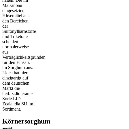
halten. Die im
Maisanbau
eingesetzten
Hirsemittel aus
den Bereichen
der
Sulfonylharnstoffe
und Triketone
scheiden
normalerweise
aus
Verträglichkeitsgründen
für den Einsatz
im Sorghum aus.
Lidea hat hier
einzigartig auf
dem deutschen
Markt die
herbizidtolerante
Sorte LID
Zealandia SU im
Sortiment.
Körnersorghum
mit