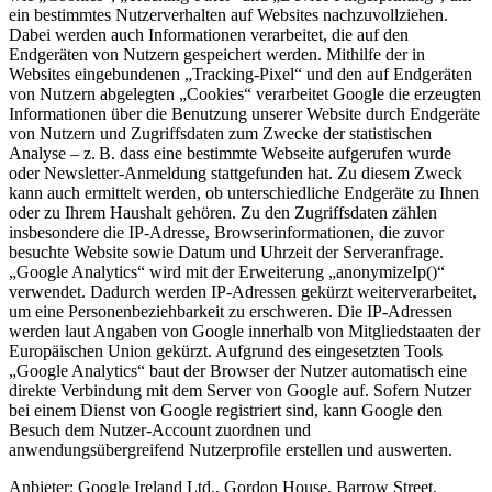
ein bestimmtes Nutzerverhalten auf Websites nachzuvollziehen.
Dabei werden auch Informationen verarbeitet, die auf den
Endgeräten von Nutzern gespeichert werden. Mithilfe der in
Websites eingebundenen „Tracking-Pixel“ und den auf Endgeräten
von Nutzern abgelegten „Cookies“ verarbeitet Google die erzeugten
Informationen über die Benutzung unserer Website durch Endgeräte
von Nutzern und Zugriffsdaten zum Zwecke der statistischen
Analyse – z. B. dass eine bestimmte Webseite aufgerufen wurde
oder Newsletter-Anmeldung stattgefunden hat. Zu diesem Zweck
kann auch ermittelt werden, ob unterschiedliche Endgeräte zu Ihnen
oder zu Ihrem Haushalt gehören. Zu den Zugriffsdaten zählen
insbesondere die IP-Adresse, Browserinformationen, die zuvor
besuchte Website sowie Datum und Uhrzeit der Serveranfrage.
„Google Analytics“ wird mit der Erweiterung „anonymizeIp()“
verwendet. Dadurch werden IP-Adressen gekürzt weiterverarbeitet,
um eine Personenbeziehbarkeit zu erschweren. Die IP-Adressen
werden laut Angaben von Google innerhalb von Mitgliedstaaten der
Europäischen Union gekürzt. Aufgrund des eingesetzten Tools
„Google Analytics“ baut der Browser der Nutzer automatisch eine
direkte Verbindung mit dem Server von Google auf. Sofern Nutzer
bei einem Dienst von Google registriert sind, kann Google den
Besuch dem Nutzer-Account zuordnen und
anwendungsübergreifend Nutzerprofile erstellen und auswerten.
Anbieter:
Google Ireland Ltd., Gordon House, Barrow Street,