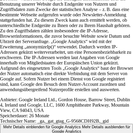
Benutzung unserer Website durch Endgeräte von Nutzern und
Zugriffsdaten zum Zwecke der statistischen Analyse – z. B. dass eine
bestimmte Webseite aufgerufen wurde oder Newsletter-Anmeldung
stattgefunden hat. Zu diesem Zweck kann auch ermittelt werden, ob
unterschiedliche Endgeräte zu Ihnen oder zu Ihrem Haushalt gehören.
Zu den Zugriffsdaten zählen insbesondere die IP-Adresse,
Browserinformationen, die zuvor besuchte Website sowie Datum und
Uhrzeit der Serveranfrage. „Google Analytics“ wird mit der
Erweiterung „anonymizeIp()“ verwendet. Dadurch werden IP-
Adressen gekürzt weiterverarbeitet, um eine Personenbeziehbarkeit zu
erschweren. Die IP-Adressen werden laut Angaben von Google
innerhalb von Mitgliedstaaten der Europäischen Union gekürzt.
Aufgrund des eingesetzten Tools „Google Analytics“ baut der Browser
der Nutzer automatisch eine direkte Verbindung mit dem Server von
Google auf. Sofern Nutzer bei einem Dienst von Google registriert
sind, kann Google den Besuch dem Nutzer-Account zuordnen und
anwendungsübergreifend Nutzerprofile erstellen und auswerten.
Anbieter:
Google Ireland Ltd., Gordon House, Barrow Street, Dublin
4, Ireland und Google, LLC, 1600 Amphitheatre Parkway, Mountain
View, CA 94043, USA
Speicherdauer:
26 Monate
Technischer Name:
_ga,_gat_gtag_G-9568CDH92B,_gid
Mehr Details einblenden
für Google Analytics
Mehr Details ausblenden
für
Google Analytics