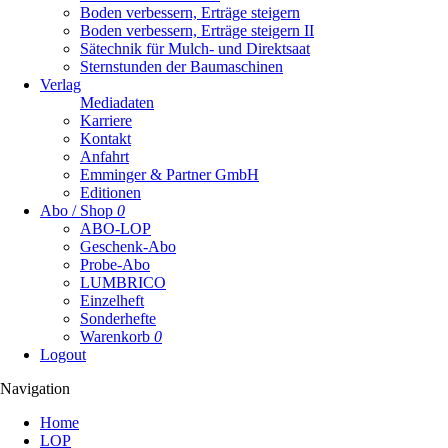
Boden verbessern, Erträge steigern
Boden verbessern, Erträge steigern II
Sätechnik für Mulch- und Direktsaat
Sternstunden der Baumaschinen
Verlag
Mediadaten
Karriere
Kontakt
Anfahrt
Emminger & Partner GmbH
Editionen
Abo / Shop
0
ABO-LOP
Geschenk-Abo
Probe-Abo
LUMBRICO
Einzelheft
Sonderhefte
Warenkorb
0
Logout
Navigation
Navigation
Home
überspringen
LOP