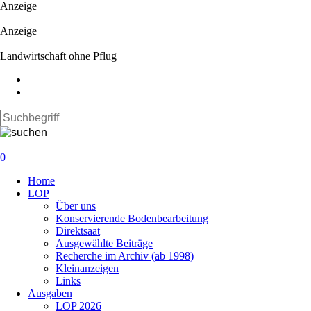
Anzeige
Anzeige
Landwirtschaft ohne Pflug
0
Navigation
Home
überspringen
LOP
Über uns
Konservierende Bodenbearbeitung
Direktsaat
Ausgewählte Beiträge
Recherche im Archiv (ab 1998)
Kleinanzeigen
Links
Ausgaben
LOP 2026