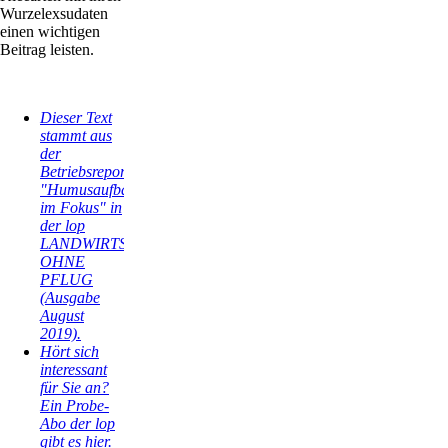
Wurzelexsudaten
einen wichtigen
Beitrag leisten.
Dieser Text
stammt aus
der
Betriebsreportage
"Humusaufbau
im Fokus" in
der lop
LANDWIRTSCHAFT
OHNE
PFLUG
(Ausgabe
August
2019).
Hört sich
interessant
für Sie an?
Ein Probe-
Abo der lop
gibt es hier.