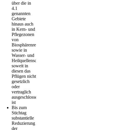
über die in
4.1
genannten
Gebiete
hinaus auch
in Kern- und
Pflegezonen
von
Biosphärenreservaten
sowie in
Wasser- und
Heilquellenschutzgebieten,
soweit in
diesen das
Pflügen nicht
gesetzlich
oder
vertraglich
ausgeschlossen
ist
Bis zum
Stichtag
substantielle
Reduzierung
der