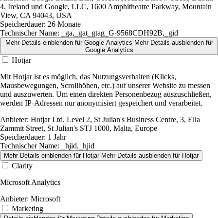
4, Ireland und Google, LLC, 1600 Amphitheatre Parkway, Mountain
View, CA 94043, USA
Speicherdauer:
26 Monate
Technischer Name:
_ga,_gat_gtag_G-9568CDH92B,_gid
Mehr Details einblenden
für Google Analytics
Mehr Details ausblenden
für
Google Analytics
Hotjar
Mit Hotjar ist es möglich, das Nutzungsverhalten (Klicks,
Mausbewegungen, Scrollhöhen, etc.) auf unserer Website zu messen
und auszuwerten. Um einen direkten Personenbezug auszuschließen,
werden IP-Adressen nur anonymisiert gespeichert und verarbeitet.
Anbieter:
Hotjar Ltd. Level 2, St Julian's Business Centre, 3, Elia
Zammit Street, St Julian's STJ 1000, Malta, Europe
Speicherdauer:
1 Jahr
Technischer Name:
_hjid,_hjid
Mehr Details einblenden
für Hotjar
Mehr Details ausblenden
für Hotjar
Clarity
Microsoft Analytics
Anbieter:
Microsoft
Marketing