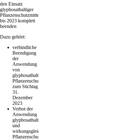
den Einsatz
glyphosathaltiger
Pflanzenschutzmittel
bis 2023 komplett
beenden
Dazu gehört:
verbindliche
Beendigung
der
Anwendung
von
glyphosathaltigen
Pflanzenschutzmitteln
zum Stichtag
31.
Dezember
2023
Verbot der
Anwendung
glyphosathaltiger
und
wirkungsgleicher
Pflanzenschutzmittel