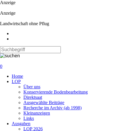
Anzeige
Anzeige
Landwirtschaft ohne Pflug
0
Navigation
Home
überspringen
LOP
Über uns
Konservierende Bodenbearbeitung
Direktsaat
Ausgewählte Beiträge
Recherche im Archiv (ab 1998)
Kleinanzeigen
Links
Ausgaben
LOP 2026