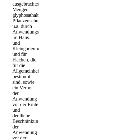
ausgebrachten
Mengen
glyphosathaltiger
Pflanzenschutzmittel,
u.a. durch
Anwendungsverbote
im Haus-
und
Kleingartenbereich
und für
Flächen, die
für die
Allgemeinheit
bestimmt
sind, sowie
ein Verbot
der
Anwendung
vor der Ernte
und
deutliche
Beschränkungen
der
Anwendung
vor der