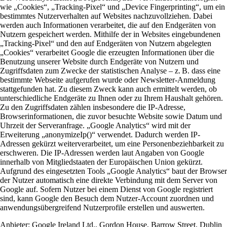
wie „Cookies“, „Tracking-Pixel“ und „Device Fingerprinting“, um ein
bestimmtes Nutzerverhalten auf Websites nachzuvollziehen. Dabei
werden auch Informationen verarbeitet, die auf den Endgeräten von
Nutzern gespeichert werden. Mithilfe der in Websites eingebundenen
„Tracking-Pixel“ und den auf Endgeräten von Nutzern abgelegten
„Cookies“ verarbeitet Google die erzeugten Informationen über die
Benutzung unserer Website durch Endgeräte von Nutzern und
Zugriffsdaten zum Zwecke der statistischen Analyse – z. B. dass eine
bestimmte Webseite aufgerufen wurde oder Newsletter-Anmeldung
stattgefunden hat. Zu diesem Zweck kann auch ermittelt werden, ob
unterschiedliche Endgeräte zu Ihnen oder zu Ihrem Haushalt gehören.
Zu den Zugriffsdaten zählen insbesondere die IP-Adresse,
Browserinformationen, die zuvor besuchte Website sowie Datum und
Uhrzeit der Serveranfrage. „Google Analytics“ wird mit der
Erweiterung „anonymizeIp()“ verwendet. Dadurch werden IP-
Adressen gekürzt weiterverarbeitet, um eine Personenbeziehbarkeit zu
erschweren. Die IP-Adressen werden laut Angaben von Google
innerhalb von Mitgliedstaaten der Europäischen Union gekürzt.
Aufgrund des eingesetzten Tools „Google Analytics“ baut der Browser
der Nutzer automatisch eine direkte Verbindung mit dem Server von
Google auf. Sofern Nutzer bei einem Dienst von Google registriert
sind, kann Google den Besuch dem Nutzer-Account zuordnen und
anwendungsübergreifend Nutzerprofile erstellen und auswerten.
Anbieter:
Google Ireland Ltd., Gordon House, Barrow Street, Dublin