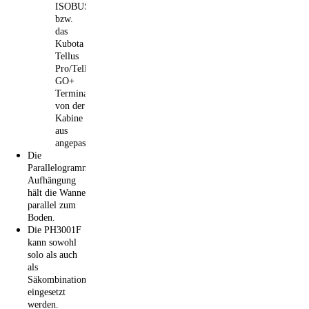
ISOBUS
bzw.
das
Kubota
Tellus
Pro/Tellus
GO+
Terminal
von der
Kabine
aus
angepasst.
Die
Parallelogramm-
Aufhängung
hält die Wanne
parallel zum
Boden.
Die PH3001F
kann sowohl
solo als auch
als
Säkombination
eingesetzt
werden.