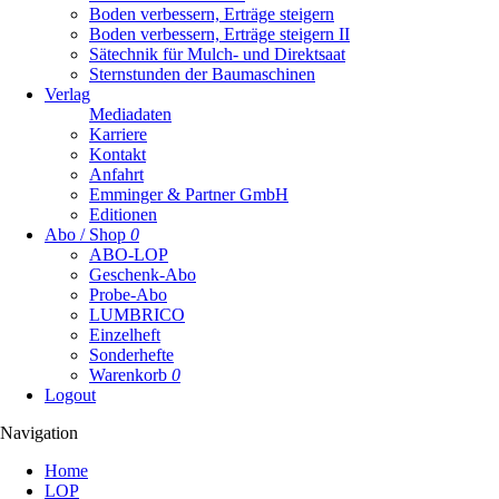
Boden verbessern, Erträge steigern
Boden verbessern, Erträge steigern II
Sätechnik für Mulch- und Direktsaat
Sternstunden der Baumaschinen
Verlag
Mediadaten
Karriere
Kontakt
Anfahrt
Emminger & Partner GmbH
Editionen
Abo / Shop
0
ABO-LOP
Geschenk-Abo
Probe-Abo
LUMBRICO
Einzelheft
Sonderhefte
Warenkorb
0
Logout
Navigation
Navigation
Home
überspringen
LOP