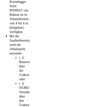
Kreiselegge-
Serie
PH3001F von
Kubota ist in
Arbeitsbreiten
von 4 bis 6 m
(klappbar)
verfügbar.
Bei der
Saatbettbereitung
wird die
Arbeitstiefe
entweder
i. d.
Basisversion:
über
die
Traktorhydraulik
oder
i. d.
ISOBUS-
Variante:
über
den
Traktor