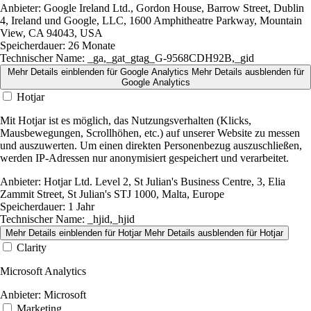
Anbieter:
Google Ireland Ltd., Gordon House, Barrow Street, Dublin
4, Ireland und Google, LLC, 1600 Amphitheatre Parkway, Mountain
View, CA 94043, USA
Speicherdauer:
26 Monate
Technischer Name:
_ga,_gat_gtag_G-9568CDH92B,_gid
Mehr Details einblenden
für Google Analytics
Mehr Details ausblenden
für
Google Analytics
Hotjar
Mit Hotjar ist es möglich, das Nutzungsverhalten (Klicks,
Mausbewegungen, Scrollhöhen, etc.) auf unserer Website zu messen
und auszuwerten. Um einen direkten Personenbezug auszuschließen,
werden IP-Adressen nur anonymisiert gespeichert und verarbeitet.
Anbieter:
Hotjar Ltd. Level 2, St Julian's Business Centre, 3, Elia
Zammit Street, St Julian's STJ 1000, Malta, Europe
Speicherdauer:
1 Jahr
Technischer Name:
_hjid,_hjid
Mehr Details einblenden
für Hotjar
Mehr Details ausblenden
für Hotjar
Clarity
Microsoft Analytics
Anbieter:
Microsoft
Marketing