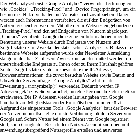
Der Webanalysedienst „Google Analytics“ verwendet Technologien
wie „Cookies“, „Tracking-Pixel“ und „Device Fingerprinting“, um ein
bestimmtes Nutzerverhalten auf Websites nachzuvollziehen. Dabei
werden auch Informationen verarbeitet, die auf den Endgeräten von
Nutzern gespeichert werden. Mithilfe der in Websites eingebundenen
„Tracking-Pixel“ und den auf Endgeräten von Nutzern abgelegten
„Cookies“ verarbeitet Google die erzeugten Informationen über die
Benutzung unserer Website durch Endgeräte von Nutzern und
Zugriffsdaten zum Zwecke der statistischen Analyse – z. B. dass eine
bestimmte Webseite aufgerufen wurde oder Newsletter-Anmeldung
stattgefunden hat. Zu diesem Zweck kann auch ermittelt werden, ob
unterschiedliche Endgeräte zu Ihnen oder zu Ihrem Haushalt gehören.
Zu den Zugriffsdaten zählen insbesondere die IP-Adresse,
Browserinformationen, die zuvor besuchte Website sowie Datum und
Uhrzeit der Serveranfrage. „Google Analytics“ wird mit der
Erweiterung „anonymizeIp()“ verwendet. Dadurch werden IP-
Adressen gekürzt weiterverarbeitet, um eine Personenbeziehbarkeit zu
erschweren. Die IP-Adressen werden laut Angaben von Google
innerhalb von Mitgliedstaaten der Europäischen Union gekürzt.
Aufgrund des eingesetzten Tools „Google Analytics“ baut der Browser
der Nutzer automatisch eine direkte Verbindung mit dem Server von
Google auf. Sofern Nutzer bei einem Dienst von Google registriert
sind, kann Google den Besuch dem Nutzer-Account zuordnen und
anwendungsübergreifend Nutzerprofile erstellen und auswerten.