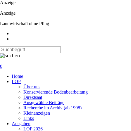
Anzeige
Anzeige
Landwirtschaft ohne Pflug
0
Navigation
Home
überspringen
LOP
Über uns
Konservierende Bodenbearbeitung
Direktsaat
Ausgewählte Beiträge
Recherche im Archiv (ab 1998)
Kleinanzeigen
Links
Ausgaben
LOP 2026