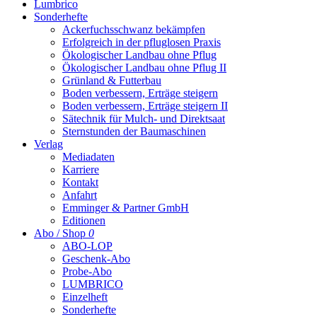
Lumbrico
Sonderhefte
Ackerfuchsschwanz bekämpfen
Erfolgreich in der pfluglosen Praxis
Ökologischer Landbau ohne Pflug
Ökologischer Landbau ohne Pflug II
Grünland & Futterbau
Boden verbessern, Erträge steigern
Boden verbessern, Erträge steigern II
Sätechnik für Mulch- und Direktsaat
Sternstunden der Baumaschinen
Verlag
Mediadaten
Karriere
Kontakt
Anfahrt
Emminger & Partner GmbH
Editionen
Abo / Shop
0
ABO-LOP
Geschenk-Abo
Probe-Abo
LUMBRICO
Einzelheft
Sonderhefte