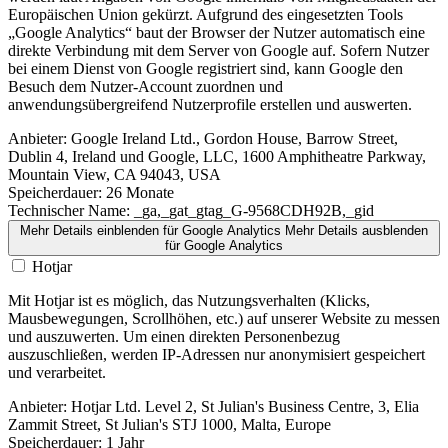
Europäischen Union gekürzt. Aufgrund des eingesetzten Tools
„Google Analytics“ baut der Browser der Nutzer automatisch eine
direkte Verbindung mit dem Server von Google auf. Sofern Nutzer
bei einem Dienst von Google registriert sind, kann Google den
Besuch dem Nutzer-Account zuordnen und
anwendungsübergreifend Nutzerprofile erstellen und auswerten.
Anbieter:
Google Ireland Ltd., Gordon House, Barrow Street,
Dublin 4, Ireland und Google, LLC, 1600 Amphitheatre Parkway,
Mountain View, CA 94043, USA
Speicherdauer:
26 Monate
Technischer Name:
_ga,_gat_gtag_G-9568CDH92B,_gid
Mehr Details einblenden
für Google Analytics
Mehr Details ausblenden
für Google Analytics
Hotjar
Mit Hotjar ist es möglich, das Nutzungsverhalten (Klicks,
Mausbewegungen, Scrollhöhen, etc.) auf unserer Website zu messen
und auszuwerten. Um einen direkten Personenbezug
auszuschließen, werden IP-Adressen nur anonymisiert gespeichert
und verarbeitet.
Anbieter:
Hotjar Ltd. Level 2, St Julian's Business Centre, 3, Elia
Zammit Street, St Julian's STJ 1000, Malta, Europe
Speicherdauer:
1 Jahr