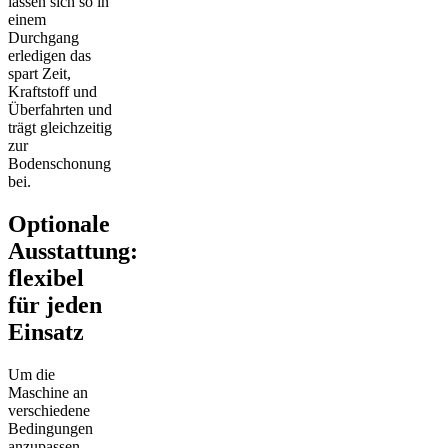
lassen sich so in
einem
Durchgang
erledigen das
spart Zeit,
Kraftstoff und
Überfahrten und
trägt gleichzeitig
zur
Bodenschonung
bei.
Optionale
Ausstattung:
flexibel
für jeden
Einsatz
Um die
Maschine an
verschiedene
Bedingungen
anzupassen,