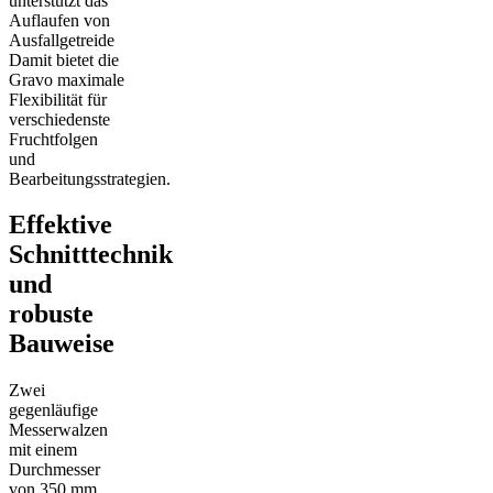
unterstützt das
Auflaufen von
Ausfallgetreide
Damit bietet die
Gravo maximale
Flexibilität für
verschiedenste
Fruchtfolgen
und
Bearbeitungsstrategien.
Effektive
Schnitttechnik
und
robuste
Bauweise
Zwei
gegenläufige
Messerwalzen
mit einem
Durchmesser
von 350 mm