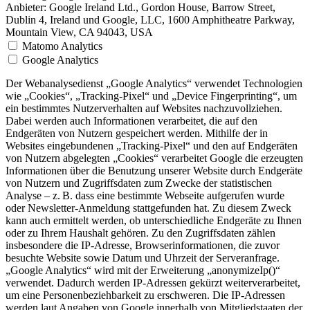
Anbieter:
Google Ireland Ltd., Gordon House, Barrow Street,
Dublin 4, Ireland und Google, LLC, 1600 Amphitheatre Parkway,
Mountain View, CA 94043, USA
Matomo Analytics
Google Analytics
Der Webanalysedienst „Google Analytics“ verwendet Technologien
wie „Cookies“, „Tracking-Pixel“ und „Device Fingerprinting“, um
ein bestimmtes Nutzerverhalten auf Websites nachzuvollziehen.
Dabei werden auch Informationen verarbeitet, die auf den
Endgeräten von Nutzern gespeichert werden. Mithilfe der in
Websites eingebundenen „Tracking-Pixel“ und den auf Endgeräten
von Nutzern abgelegten „Cookies“ verarbeitet Google die erzeugten
Informationen über die Benutzung unserer Website durch Endgeräte
von Nutzern und Zugriffsdaten zum Zwecke der statistischen
Analyse – z. B. dass eine bestimmte Webseite aufgerufen wurde
oder Newsletter-Anmeldung stattgefunden hat. Zu diesem Zweck
kann auch ermittelt werden, ob unterschiedliche Endgeräte zu Ihnen
oder zu Ihrem Haushalt gehören. Zu den Zugriffsdaten zählen
insbesondere die IP-Adresse, Browserinformationen, die zuvor
besuchte Website sowie Datum und Uhrzeit der Serveranfrage.
„Google Analytics“ wird mit der Erweiterung „anonymizeIp()“
verwendet. Dadurch werden IP-Adressen gekürzt weiterverarbeitet,
um eine Personenbeziehbarkeit zu erschweren. Die IP-Adressen
werden laut Angaben von Google innerhalb von Mitgliedstaaten der