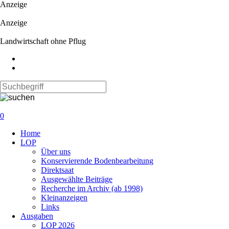
Anzeige
Anzeige
Landwirtschaft ohne Pflug
0
Navigation
Home
überspringen
LOP
Über uns
Konservierende Bodenbearbeitung
Direktsaat
Ausgewählte Beiträge
Recherche im Archiv (ab 1998)
Kleinanzeigen
Links
Ausgaben
LOP 2026