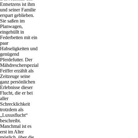
Entsetzens ist ihm
und seiner Familie
erspart geblieben.
Sie saßen im
Planwagen,
eingehüllt in
Federbetten mit ein
paar
Habseligkeiten und
genügend
Pferdefutter. Der
Mähdrescherspezialist
Feiffer erzählt als
Zeitzeuge seine
ganz persönlichen
Erlebnisse dieser
Flucht, die er bei
aller
Schrecklichkeit
trotzdem als
„Luxusflucht“
beschreibt.
Manchmal ist es
erst im Alter
möglich, über die