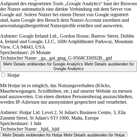
Aufgrund des eingesetzten Tools „Google Analytics“ baut der Browser
der Nutzer automatisch eine direkte Verbindung mit dem Server von
Google auf. Sofern Nutzer bei einem Dienst von Google registriert
sind, kann Google den Besuch dem Nutzer-Account zuordnen und
anwendungsübergreifend Nutzerprofile erstellen und auswerten.
Anbieter:
Google Ireland Ltd., Gordon House, Barrow Street, Dublin
4, Ireland und Google, LLC, 1600 Amphitheatre Parkway, Mountain
View, CA 94043, USA
Speicherdauer:
26 Monate
Technischer Name:
_ga,_gat_gtag_G-9568CDH92B,_gid
Mehr Details einblenden
für Google Analytics
Mehr Details ausblenden
für
Google Analytics
Hotjar
Mit Hotjar ist es möglich, das Nutzungsverhalten (Klicks,
Mausbewegungen, Scrollhöhen, etc.) auf unserer Website zu messen
und auszuwerten. Um einen direkten Personenbezug auszuschließen,
werden IP-Adressen nur anonymisiert gespeichert und verarbeitet.
Anbieter:
Hotjar Ltd. Level 2, St Julian's Business Centre, 3, Elia
Zammit Street, St Julian's STJ 1000, Malta, Europe
Speicherdauer:
1 Jahr
Technischer Name:
_hjid,_hjid
Mehr Details einblenden
für Hotjar
Mehr Details ausblenden
für Hotjar