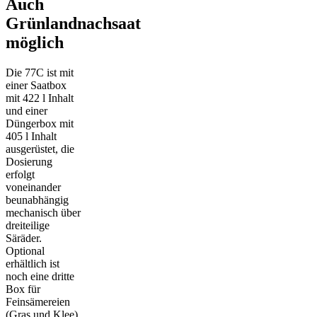
Auch
Grünlandnachsaat
möglich
Die 77C ist mit
einer Saatbox
mit 422 l Inhalt
und einer
Düngerbox mit
405 l Inhalt
ausgerüstet, die
Dosierung
erfolgt
voneinander
beunabhängig
mechanisch über
dreiteilige
Säräder.
Optional
erhältlich ist
noch eine dritte
Box für
Feinsämereien
(Gras und Klee).