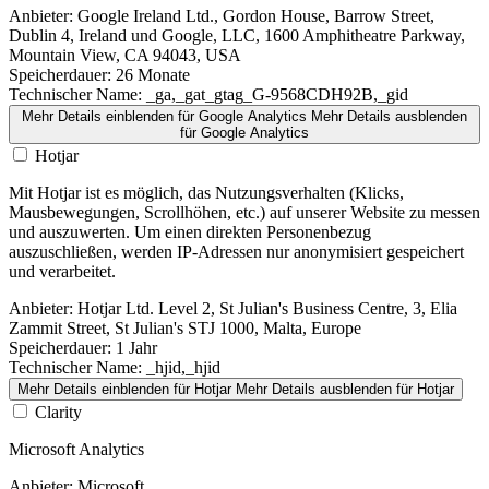
Anbieter:
Google Ireland Ltd., Gordon House, Barrow Street,
Dublin 4, Ireland und Google, LLC, 1600 Amphitheatre Parkway,
Mountain View, CA 94043, USA
Speicherdauer:
26 Monate
Technischer Name:
_ga,_gat_gtag_G-9568CDH92B,_gid
Mehr Details einblenden
für Google Analytics
Mehr Details ausblenden
für Google Analytics
Hotjar
Mit Hotjar ist es möglich, das Nutzungsverhalten (Klicks,
Mausbewegungen, Scrollhöhen, etc.) auf unserer Website zu messen
und auszuwerten. Um einen direkten Personenbezug
auszuschließen, werden IP-Adressen nur anonymisiert gespeichert
und verarbeitet.
Anbieter:
Hotjar Ltd. Level 2, St Julian's Business Centre, 3, Elia
Zammit Street, St Julian's STJ 1000, Malta, Europe
Speicherdauer:
1 Jahr
Technischer Name:
_hjid,_hjid
Mehr Details einblenden
für Hotjar
Mehr Details ausblenden
für Hotjar
Clarity
Microsoft Analytics
Anbieter:
Microsoft