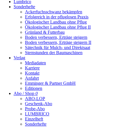
Lumbrico
Sonderhefte
Ackerfuchsschwanz bekämpfen
Erfolgreich in der pfluglosen Praxis
Ökologischer Landbau ohne Pflug
Ökologischer Landbau ohne Pflug II
Grünland & Futterbau
Boden verbessern, Erträge steigern
Boden verbessern, Erträge steigern II
Sätechnik für Mulch- und Direktsaat
Sternstunden der Baumaschinen
Verlag
Mediadaten
Karriere
Kontakt
Anfahrt
Emminger & Partner GmbH
Editionen
Abo / Shop
0
ABO-LOP
Geschenk-Abo
Probe-Abo
LUMBRICO
Einzelheft
Sonderhefte