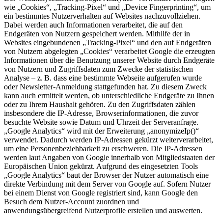
wie „Cookies“, „Tracking-Pixel“ und „Device Fingerprinting“, um
ein bestimmtes Nutzerverhalten auf Websites nachzuvollziehen.
Dabei werden auch Informationen verarbeitet, die auf den
Endgeräten von Nutzern gespeichert werden. Mithilfe der in
Websites eingebundenen „Tracking-Pixel“ und den auf Endgeräten
von Nutzern abgelegten „Cookies“ verarbeitet Google die erzeugten
Informationen über die Benutzung unserer Website durch Endgeräte
von Nutzern und Zugriffsdaten zum Zwecke der statistischen
Analyse – z. B. dass eine bestimmte Webseite aufgerufen wurde
oder Newsletter-Anmeldung stattgefunden hat. Zu diesem Zweck
kann auch ermittelt werden, ob unterschiedliche Endgeräte zu Ihnen
oder zu Ihrem Haushalt gehören. Zu den Zugriffsdaten zählen
insbesondere die IP-Adresse, Browserinformationen, die zuvor
besuchte Website sowie Datum und Uhrzeit der Serveranfrage.
„Google Analytics“ wird mit der Erweiterung „anonymizeIp()“
verwendet. Dadurch werden IP-Adressen gekürzt weiterverarbeitet,
um eine Personenbeziehbarkeit zu erschweren. Die IP-Adressen
werden laut Angaben von Google innerhalb von Mitgliedstaaten der
Europäischen Union gekürzt. Aufgrund des eingesetzten Tools
„Google Analytics“ baut der Browser der Nutzer automatisch eine
direkte Verbindung mit dem Server von Google auf. Sofern Nutzer
bei einem Dienst von Google registriert sind, kann Google den
Besuch dem Nutzer-Account zuordnen und
anwendungsübergreifend Nutzerprofile erstellen und auswerten.