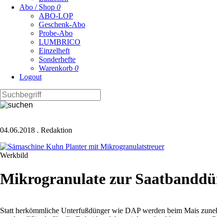
Abo / Shop
0
ABO-LOP
Geschenk-Abo
Probe-Abo
LUMBRICO
Einzelheft
Sonderhefte
Warenkorb
0
Logout
04.06.2018
.
Redaktion
Werkbild
Mikrogranulate zur Saatbandd
Statt herkömmliche Unterfußdünger wie DAP werden beim Mais zunehme