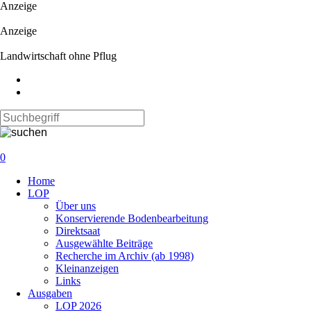
Anzeige
Anzeige
Landwirtschaft ohne Pflug
0
Navigation
Home
überspringen
LOP
Über uns
Konservierende Bodenbearbeitung
Direktsaat
Ausgewählte Beiträge
Recherche im Archiv (ab 1998)
Kleinanzeigen
Links
Ausgaben
LOP 2026