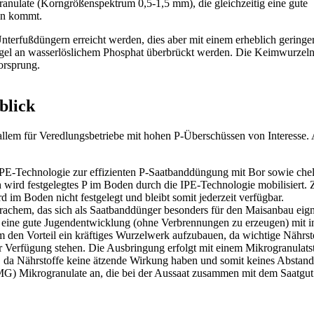
ranulate (Korngrößenspektrum 0,5-1,5 mm), die gleichzeitig eine gute
den kommt.
nterfußdüngern erreicht werden, dies aber mit einem erheblich gering
angel an wasserlöslichem Phosphat überbrückt werden. Die Keimwurzel
orsprung.
blick
llem für Veredlungsbetriebe mit hohen P-Überschüssen von Interesse
PE-Technologie zur effizienten P-Saatbanddüngung mit Bor sowie chela
rd festgelegtes P im Boden durch die IPE-Technologie mobilisiert. Z
 im Boden nicht festgelegt und bleibt somit jederzeit verfügbar.
rachem, das sich als Saatbanddünger besonders für den Maisanbau eign
 eine gute Jugendentwicklung (ohne Verbrennungen zu erzeugen) mit in
m den Vorteil ein kräftiges Wurzelwerk aufzubauen, da wichtige Nährs
ur Verfügung stehen. Die Ausbringung erfolgt mit einem Mikrogranulatst
, da Nährstoffe keine ätzende Wirkung haben und somit keines Abstand
G) Mikrogranulate an, die bei der Aussaat zusammen mit dem Saatgut