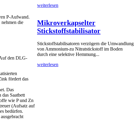
weiterlesen
eren P-Aufwand.
Mikroverkapselter
n nehmen die
Stickstoffstabilisator
Stickstoffstabilisatoren verzögern die Umwandlung
von Ammonium-zu Nitratstickstoff im Boden
durch eine selektive Hemmung...
. Auf den DLG-
weiterlesen
tisierten
ink fördert das
et. Das
 das Saatbett
toffe wie P und Zn
reuer (Aufsatz auf
es bedürfen.
 ausgebracht