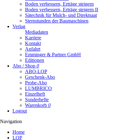
Boden verbessern, Erträge steigern
Boden verbessern, Erträge steigern II
Sätechnik für Mulch- und Direktsaat
Sternstunden der Baumaschinen
Verlag
Mediadaten
Karriere
Kontakt
Anfahrt
Emminger & Partner GmbH
Editionen
Abo / Shop
0
ABO-LOP
Geschenk-Abo
Probe-Abo
LUMBRICO
Einzelheft
Sonderhefte
Warenkorb
0
Logout
Navigation
Navigation
Home
überspringen
LOP