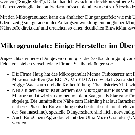
werden ("Single Shot"). Dabei handelt es sich um hochkonzentrierte G
Pflanzenverträglichkeit aufweisen müssen, damit es nicht zu Ätzschä
Mit den Mikrogranulaten kann ein ähnlicher Düngungseffekt wie mit U
Gleichzeitig soll gerade in der Anfangsentwicklung ein möglicher M
Nährstoffe direkt auf und erreichen so einen deutlichen Entwicklungsv
Mikrogranulate: Einige Hersteller im Über
Angesichts der neuen Düngeverordnung ist die Saatbanddüngung vor a
Feldtagen stellen verschiedene Firmen Saatbanddünger vor:
Die Firma Haug hat das Mikrogranulat Manna Turbostarter mit I
Mikronährstoffen (Zn-EDTA, Mn-EDTA) entwickelt. Zusätzlich wi
zügige Wachstum und die Kolbenfüllung. Chelatisiertes Zink wird
Neu auf dem Markt ist außerdem das Mikrogranulat Plus von Int
Mikrogranulat wird zusammen mit dem Saatgut als Startgabe für
abgelegt. Die unmittelbare Nähe zum Keimling hat laut Intrache
in dieser Phase der Entwicklung entscheidend sind und direkt z
der Saatmaschine), spezielle Düngerschare sind nicht notwendig
Auch EuroChem Agrao bietet mit den Ultra Micro Granules (UM
werden.