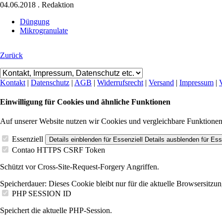
04.06.2018
.
Redaktion
Düngung
Mikrogranulate
Zurück
Kontakt
|
Datenschutz
|
AGB
|
Widerrufsrecht
|
Versand
|
Impressum
|
Einwilligung für Cookies und ähnliche Funktionen
Auf unserer Website nutzen wir Cookies und vergleichbare Funktione
Essenziell
Details einblenden
für Essenziell
Details ausblenden
für Ess
Contao HTTPS CSRF Token
Schützt vor Cross-Site-Request-Forgery Angriffen.
Speicherdauer:
Dieses Cookie bleibt nur für die aktuelle Browsersitzun
PHP SESSION ID
Speichert die aktuelle PHP-Session.