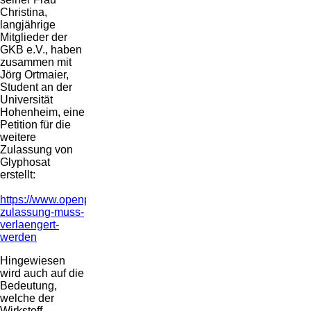
Christina,
langjährige
Mitglieder der
GKB e.V., haben
zusammen mit
Jörg Ortmaier,
Student an der
Universität
Hohenheim, eine
Petition für die
weitere
Zulassung von
Glyphosat
erstellt:
https://www.openpetition.de/petition/online/glyphosat-
zulassung-muss-
verlaengert-
werden
Hingewiesen
wird auch auf die
Bedeutung,
welche der
Wirkstoff