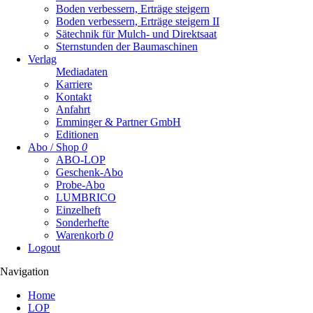
Boden verbessern, Erträge steigern
Boden verbessern, Erträge steigern II
Sätechnik für Mulch- und Direktsaat
Sternstunden der Baumaschinen
Verlag
Mediadaten
Karriere
Kontakt
Anfahrt
Emminger & Partner GmbH
Editionen
Abo / Shop
0
ABO-LOP
Geschenk-Abo
Probe-Abo
LUMBRICO
Einzelheft
Sonderhefte
Warenkorb
0
Logout
Navigation
Navigation
Home
überspringen
LOP