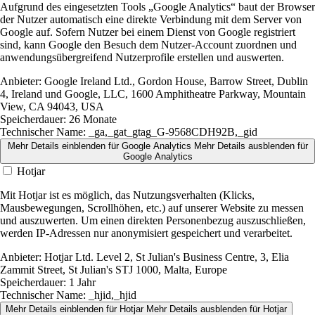
Aufgrund des eingesetzten Tools „Google Analytics“ baut der Browser
der Nutzer automatisch eine direkte Verbindung mit dem Server von
Google auf. Sofern Nutzer bei einem Dienst von Google registriert
sind, kann Google den Besuch dem Nutzer-Account zuordnen und
anwendungsübergreifend Nutzerprofile erstellen und auswerten.
Anbieter:
Google Ireland Ltd., Gordon House, Barrow Street, Dublin
4, Ireland und Google, LLC, 1600 Amphitheatre Parkway, Mountain
View, CA 94043, USA
Speicherdauer:
26 Monate
Technischer Name:
_ga,_gat_gtag_G-9568CDH92B,_gid
Mehr Details einblenden
für Google Analytics
Mehr Details ausblenden
für
Google Analytics
Hotjar
Mit Hotjar ist es möglich, das Nutzungsverhalten (Klicks,
Mausbewegungen, Scrollhöhen, etc.) auf unserer Website zu messen
und auszuwerten. Um einen direkten Personenbezug auszuschließen,
werden IP-Adressen nur anonymisiert gespeichert und verarbeitet.
Anbieter:
Hotjar Ltd. Level 2, St Julian's Business Centre, 3, Elia
Zammit Street, St Julian's STJ 1000, Malta, Europe
Speicherdauer:
1 Jahr
Technischer Name:
_hjid,_hjid
Mehr Details einblenden
für Hotjar
Mehr Details ausblenden
für Hotjar