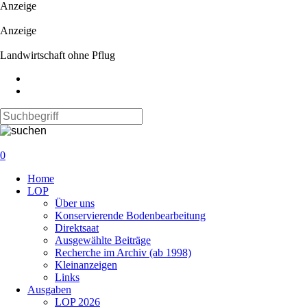
Anzeige
Anzeige
Landwirtschaft ohne Pflug
0
Navigation
Home
überspringen
LOP
Über uns
Konservierende Bodenbearbeitung
Direktsaat
Ausgewählte Beiträge
Recherche im Archiv (ab 1998)
Kleinanzeigen
Links
Ausgaben
LOP 2026