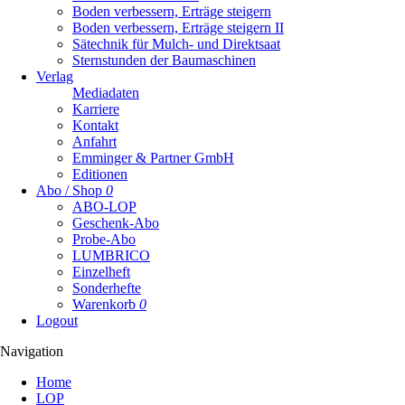
Boden verbessern, Erträge steigern
Boden verbessern, Erträge steigern II
Sätechnik für Mulch- und Direktsaat
Sternstunden der Baumaschinen
Verlag
Mediadaten
Karriere
Kontakt
Anfahrt
Emminger & Partner GmbH
Editionen
Abo / Shop
0
ABO-LOP
Geschenk-Abo
Probe-Abo
LUMBRICO
Einzelheft
Sonderhefte
Warenkorb
0
Logout
Navigation
Navigation
Home
überspringen
LOP