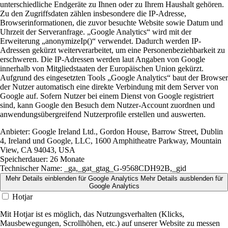
unterschiedliche Endgeräte zu Ihnen oder zu Ihrem Haushalt gehören.
Zu den Zugriffsdaten zählen insbesondere die IP-Adresse,
Browserinformationen, die zuvor besuchte Website sowie Datum und
Uhrzeit der Serveranfrage. „Google Analytics“ wird mit der
Erweiterung „anonymizeIp()“ verwendet. Dadurch werden IP-
Adressen gekürzt weiterverarbeitet, um eine Personenbeziehbarkeit zu
erschweren. Die IP-Adressen werden laut Angaben von Google
innerhalb von Mitgliedstaaten der Europäischen Union gekürzt.
Aufgrund des eingesetzten Tools „Google Analytics“ baut der Browser
der Nutzer automatisch eine direkte Verbindung mit dem Server von
Google auf. Sofern Nutzer bei einem Dienst von Google registriert
sind, kann Google den Besuch dem Nutzer-Account zuordnen und
anwendungsübergreifend Nutzerprofile erstellen und auswerten.
Anbieter:
Google Ireland Ltd., Gordon House, Barrow Street, Dublin
4, Ireland und Google, LLC, 1600 Amphitheatre Parkway, Mountain
View, CA 94043, USA
Speicherdauer:
26 Monate
Technischer Name:
_ga,_gat_gtag_G-9568CDH92B,_gid
Mehr Details einblenden
für Google Analytics
Mehr Details ausblenden
für
Google Analytics
Hotjar
Mit Hotjar ist es möglich, das Nutzungsverhalten (Klicks,
Mausbewegungen, Scrollhöhen, etc.) auf unserer Website zu messen