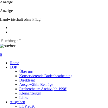
Anzeige
Anzeige
Landwirtschaft ohne Pflug
0
Navigation
Home
überspringen
LOP
Über uns
Konservierende Bodenbearbeitung
Direktsaat
Ausgewählte Beiträge
Recherche im Archiv (ab 1998)
Kleinanzeigen
Links
Ausgaben
LOP 2026