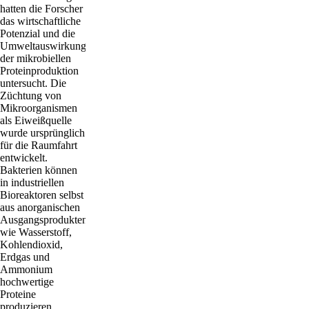
hatten die Forscher
das wirtschaftliche
Potenzial und die
Umweltauswirkungen
der mikrobiellen
Proteinproduktion
untersucht. Die
Züchtung von
Mikroorganismen
als Eiweißquelle
wurde ursprünglich
für die Raumfahrt
entwickelt.
Bakterien können
in industriellen
Bioreaktoren selbst
aus anorganischen
Ausgangsprodukten
wie Wasserstoff,
Kohlendioxid,
Erdgas und
Ammonium
hochwertige
Proteine
produzieren.