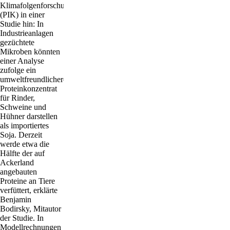
Klimafolgenforschung
(PIK) in einer
Studie hin: In
Industrieanlagen
gezüchtete
Mikroben könnten
einer Analyse
zufolge ein
umweltfreundlicheres
Proteinkonzentrat
für Rinder,
Schweine und
Hühner darstellen
als importiertes
Soja. Derzeit
werde etwa die
Hälfte der auf
Ackerland
angebauten
Proteine an Tiere
verfüttert, erklärte
Benjamin
Bodirsky, Mitautor
der Studie. In
Modellrechnungen