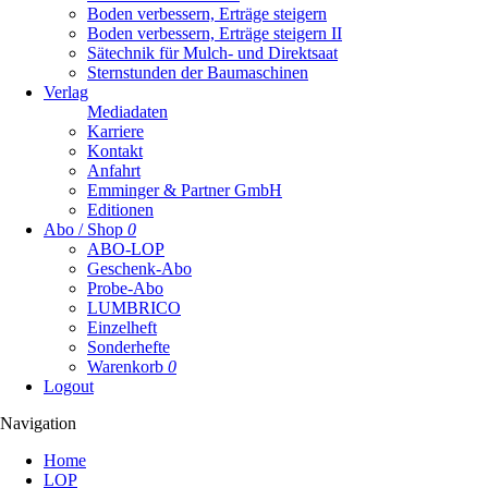
Boden verbessern, Erträge steigern
Boden verbessern, Erträge steigern II
Sätechnik für Mulch- und Direktsaat
Sternstunden der Baumaschinen
Verlag
Mediadaten
Karriere
Kontakt
Anfahrt
Emminger & Partner GmbH
Editionen
Abo / Shop
0
ABO-LOP
Geschenk-Abo
Probe-Abo
LUMBRICO
Einzelheft
Sonderhefte
Warenkorb
0
Logout
Navigation
Navigation
Home
überspringen
LOP