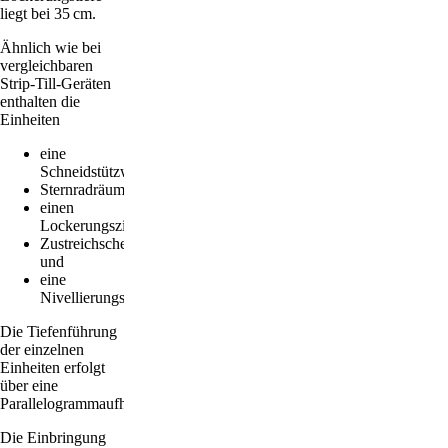
liegt bei 35 cm.
Ähnlich wie bei
vergleichbaren
Strip-Till-Geräten
enthalten die
Einheiten
eine
Schneidstützwalze,
Sternradräumer,
einen
Lockerungszinken,
Zustreichscheiben
und
eine
Nivellierungsrolle.
Die Tiefenführung
der einzelnen
Einheiten erfolgt
über eine
Parallelogrammaufhängung.
Die Einbringung