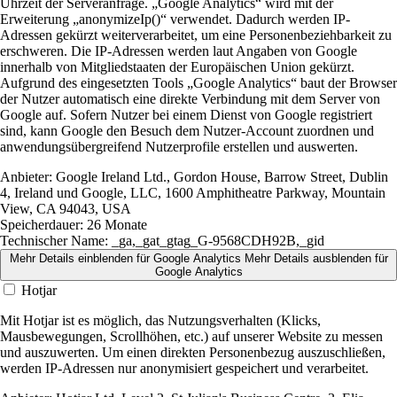
Uhrzeit der Serveranfrage. „Google Analytics“ wird mit der
Erweiterung „anonymizeIp()“ verwendet. Dadurch werden IP-
Adressen gekürzt weiterverarbeitet, um eine Personenbeziehbarkeit zu
erschweren. Die IP-Adressen werden laut Angaben von Google
innerhalb von Mitgliedstaaten der Europäischen Union gekürzt.
Aufgrund des eingesetzten Tools „Google Analytics“ baut der Browser
der Nutzer automatisch eine direkte Verbindung mit dem Server von
Google auf. Sofern Nutzer bei einem Dienst von Google registriert
sind, kann Google den Besuch dem Nutzer-Account zuordnen und
anwendungsübergreifend Nutzerprofile erstellen und auswerten.
Anbieter:
Google Ireland Ltd., Gordon House, Barrow Street, Dublin
4, Ireland und Google, LLC, 1600 Amphitheatre Parkway, Mountain
View, CA 94043, USA
Speicherdauer:
26 Monate
Technischer Name:
_ga,_gat_gtag_G-9568CDH92B,_gid
Mehr Details einblenden
für Google Analytics
Mehr Details ausblenden
für
Google Analytics
Hotjar
Mit Hotjar ist es möglich, das Nutzungsverhalten (Klicks,
Mausbewegungen, Scrollhöhen, etc.) auf unserer Website zu messen
und auszuwerten. Um einen direkten Personenbezug auszuschließen,
werden IP-Adressen nur anonymisiert gespeichert und verarbeitet.