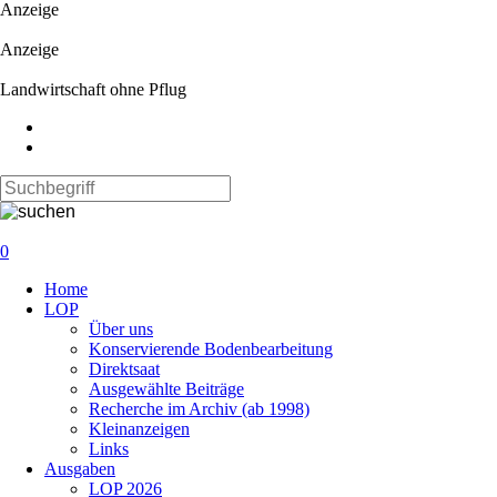
Anzeige
Anzeige
Landwirtschaft ohne Pflug
0
Navigation
Home
überspringen
LOP
Über uns
Konservierende Bodenbearbeitung
Direktsaat
Ausgewählte Beiträge
Recherche im Archiv (ab 1998)
Kleinanzeigen
Links
Ausgaben
LOP 2026