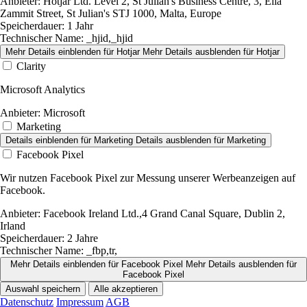
Anbieter:
Hotjar Ltd. Level 2, St Julian's Business Centre, 3, Elia
Zammit Street, St Julian's STJ 1000, Malta, Europe
Speicherdauer:
1 Jahr
Technischer Name:
_hjid,_hjid
Mehr Details einblenden
für Hotjar
Mehr Details ausblenden
für Hotjar
Clarity
Microsoft Analytics
Anbieter:
Microsoft
Marketing
Details einblenden
für Marketing
Details ausblenden
für Marketing
Facebook Pixel
Wir nutzen Facebook Pixel zur Messung unserer Werbeanzeigen auf
Facebook.
Anbieter:
Facebook Ireland Ltd.,4 Grand Canal Square, Dublin 2,
Irland
Speicherdauer:
2 Jahre
Technischer Name:
_fbp,tr,
Mehr Details einblenden
für Facebook Pixel
Mehr Details ausblenden
für
Facebook Pixel
Auswahl speichern
Alle akzeptieren
Datenschutz
Impressum
AGB