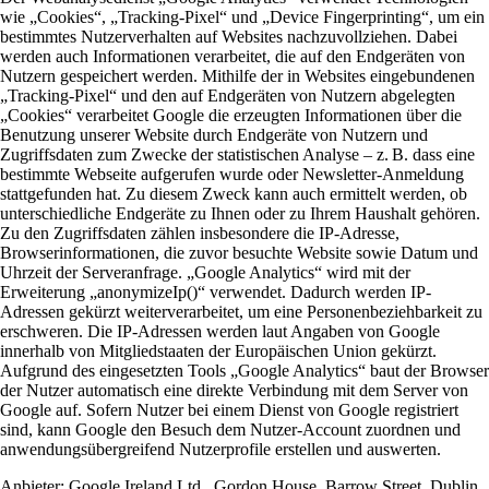
wie „Cookies“, „Tracking-Pixel“ und „Device Fingerprinting“, um ein
bestimmtes Nutzerverhalten auf Websites nachzuvollziehen. Dabei
werden auch Informationen verarbeitet, die auf den Endgeräten von
Nutzern gespeichert werden. Mithilfe der in Websites eingebundenen
„Tracking-Pixel“ und den auf Endgeräten von Nutzern abgelegten
„Cookies“ verarbeitet Google die erzeugten Informationen über die
Benutzung unserer Website durch Endgeräte von Nutzern und
Zugriffsdaten zum Zwecke der statistischen Analyse – z. B. dass eine
bestimmte Webseite aufgerufen wurde oder Newsletter-Anmeldung
stattgefunden hat. Zu diesem Zweck kann auch ermittelt werden, ob
unterschiedliche Endgeräte zu Ihnen oder zu Ihrem Haushalt gehören.
Zu den Zugriffsdaten zählen insbesondere die IP-Adresse,
Browserinformationen, die zuvor besuchte Website sowie Datum und
Uhrzeit der Serveranfrage. „Google Analytics“ wird mit der
Erweiterung „anonymizeIp()“ verwendet. Dadurch werden IP-
Adressen gekürzt weiterverarbeitet, um eine Personenbeziehbarkeit zu
erschweren. Die IP-Adressen werden laut Angaben von Google
innerhalb von Mitgliedstaaten der Europäischen Union gekürzt.
Aufgrund des eingesetzten Tools „Google Analytics“ baut der Browser
der Nutzer automatisch eine direkte Verbindung mit dem Server von
Google auf. Sofern Nutzer bei einem Dienst von Google registriert
sind, kann Google den Besuch dem Nutzer-Account zuordnen und
anwendungsübergreifend Nutzerprofile erstellen und auswerten.
Anbieter:
Google Ireland Ltd., Gordon House, Barrow Street, Dublin