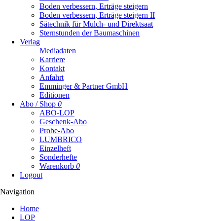
Boden verbessern, Erträge steigern
Boden verbessern, Erträge steigern II
Sätechnik für Mulch- und Direktsaat
Sternstunden der Baumaschinen
Verlag
Mediadaten
Karriere
Kontakt
Anfahrt
Emminger & Partner GmbH
Editionen
Abo / Shop
0
ABO-LOP
Geschenk-Abo
Probe-Abo
LUMBRICO
Einzelheft
Sonderhefte
Warenkorb
0
Logout
Navigation
Navigation
Home
überspringen
LOP