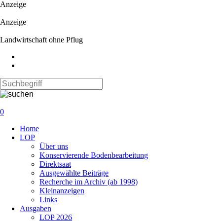
Anzeige
Anzeige
Landwirtschaft ohne Pflug
0
Navigation
Home
überspringen
LOP
Über uns
Konservierende Bodenbearbeitung
Direktsaat
Ausgewählte Beiträge
Recherche im Archiv (ab 1998)
Kleinanzeigen
Links
Ausgaben
LOP 2026