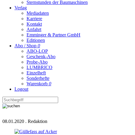
Sternstunden der Baumaschinen
Verlag
Mediadaten
Karriere
Kontakt
Anfahrt
Emminger & Partner GmbH
Editionen
Abo / Shop
0
ABO-LOP
Geschenk-Abo
Probe-Abo
LUMBRICO
Einzelheft
Sonderhefte
Warenkorb
0
Logout
08.01.2020
.
Redaktion