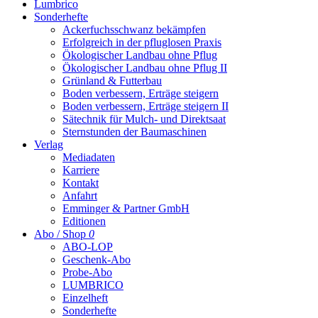
Lumbrico
Sonderhefte
Ackerfuchsschwanz bekämpfen
Erfolgreich in der pfluglosen Praxis
Ökologischer Landbau ohne Pflug
Ökologischer Landbau ohne Pflug II
Grünland & Futterbau
Boden verbessern, Erträge steigern
Boden verbessern, Erträge steigern II
Sätechnik für Mulch- und Direktsaat
Sternstunden der Baumaschinen
Verlag
Mediadaten
Karriere
Kontakt
Anfahrt
Emminger & Partner GmbH
Editionen
Abo / Shop
0
ABO-LOP
Geschenk-Abo
Probe-Abo
LUMBRICO
Einzelheft
Sonderhefte