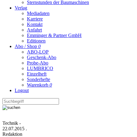
Sternstunden der Baumaschinen
Verlag
Mediadaten
Karriere
Kontakt
Anfahrt
Emminger & Partner GmbH
Editionen
Abo / Shop
0
ABO-LOP
Geschenk-Abo
Probe-Abo
LUMBRICO
Einzelheft
Sonderhefte
Warenkorb
0
Logout
Technik
-
22.07.2015
.
Redaktion