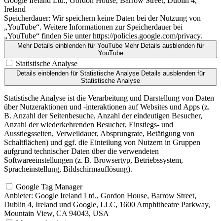
Google Ireland Ltd., Gordon House, Barrow Street, Dublin 4,
Ireland
Speicherdauer:
Wir speichern keine Daten bei der Nutzung von
„YouTube“. Weitere Informationen zur Speicherdauer bei
„YouTube“ finden Sie unter https://policies.google.com/privacy.
Mehr Details einblenden
für YouTube
Mehr Details ausblenden
für
YouTube
Statistische Analyse
Details einblenden
für Statistische Analyse
Details ausblenden
für
Statistische Analyse
Statistische Analyse ist die Verarbeitung und Darstellung von Daten
über Nutzeraktionen und -interaktionen auf Websites und Apps (z.
B. Anzahl der Seitenbesuche, Anzahl der eindeutigen Besucher,
Anzahl der wiederkehrenden Besucher, Einstiegs- und
Ausstiegsseiten, Verweildauer, Absprungrate, Betätigung von
Schaltflächen) und ggf. die Einteilung von Nutzern in Gruppen
aufgrund technischer Daten über die verwendeten
Softwareeinstellungen (z. B. Browsertyp, Betriebssystem,
Spracheinstellung, Bildschirmauflösung).
Google Tag Manager
Anbieter:
Google Ireland Ltd., Gordon House, Barrow Street,
Dublin 4, Ireland und Google, LLC, 1600 Amphitheatre Parkway,
Mountain View, CA 94043, USA