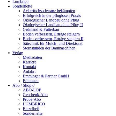
Lumbrico
Sonderhefte
Ackerfuchsschwanz bekämpfen
Erfolgreich in der pfluglosen Praxis
Ökologischer Landbau ohne Pflug
Ökologischer Landbau ohne Pflug II
Grünland & Futterbau
Boden verbessern, Erträge steigern
Boden verbessern, Erträge steigern II
Sätechnik für Mulch- und Direktsaat
Sternstunden der Baumaschinen
Verlag
Mediadaten
Karriere
Kontakt
Anfahrt
Emminger & Partner GmbH
Editionen
Abo / Shop
0
ABO-LOP
Geschenk-Abo
Probe-Abo
LUMBRICO
Einzelheft
Sonderhefte