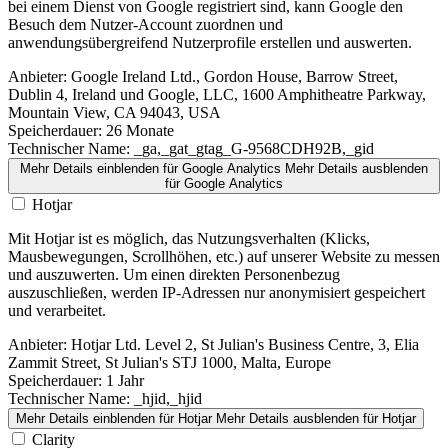
bei einem Dienst von Google registriert sind, kann Google den
Besuch dem Nutzer-Account zuordnen und
anwendungsübergreifend Nutzerprofile erstellen und auswerten.
Anbieter:
Google Ireland Ltd., Gordon House, Barrow Street,
Dublin 4, Ireland und Google, LLC, 1600 Amphitheatre Parkway,
Mountain View, CA 94043, USA
Speicherdauer:
26 Monate
Technischer Name:
_ga,_gat_gtag_G-9568CDH92B,_gid
Mehr Details einblenden
für Google Analytics
Mehr Details ausblenden
für Google Analytics
Hotjar
Mit Hotjar ist es möglich, das Nutzungsverhalten (Klicks,
Mausbewegungen, Scrollhöhen, etc.) auf unserer Website zu messen
und auszuwerten. Um einen direkten Personenbezug
auszuschließen, werden IP-Adressen nur anonymisiert gespeichert
und verarbeitet.
Anbieter:
Hotjar Ltd. Level 2, St Julian's Business Centre, 3, Elia
Zammit Street, St Julian's STJ 1000, Malta, Europe
Speicherdauer:
1 Jahr
Technischer Name:
_hjid,_hjid
Mehr Details einblenden
für Hotjar
Mehr Details ausblenden
für Hotjar
Clarity