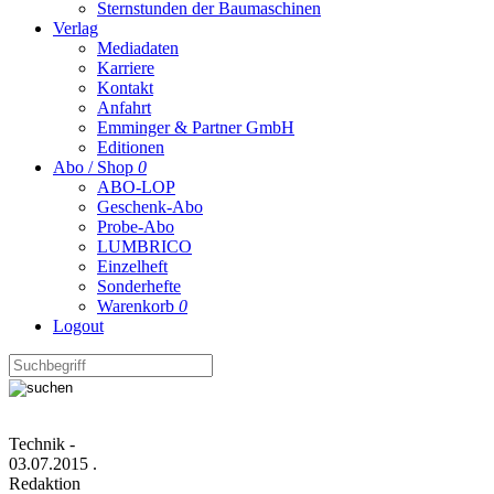
Sternstunden der Baumaschinen
Verlag
Mediadaten
Karriere
Kontakt
Anfahrt
Emminger & Partner GmbH
Editionen
Abo / Shop
0
ABO-LOP
Geschenk-Abo
Probe-Abo
LUMBRICO
Einzelheft
Sonderhefte
Warenkorb
0
Logout
Technik
-
03.07.2015
.
Redaktion