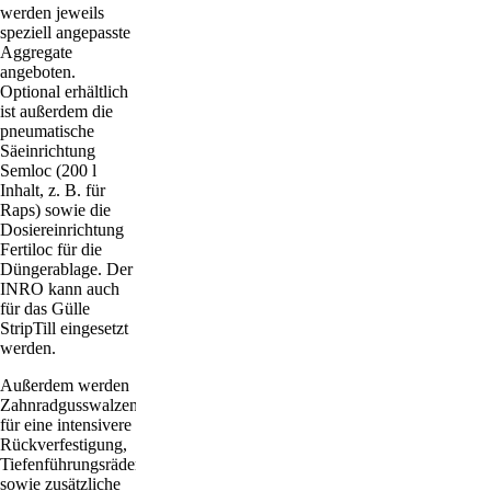
werden jeweils
speziell angepasste
Aggregate
angeboten.
Optional erhältlich
ist außerdem die
pneumatische
Säeinrichtung
Semloc (200 l
Inhalt, z. B. für
Raps) sowie die
Dosiereinrichtung
Fertiloc für die
Düngerablage. Der
INRO kann auch
für das Gülle
StripTill eingesetzt
werden.
Außerdem werden
Zahnradgusswalzen
für eine intensivere
Rückverfestigung,
Tiefenführungsräder
sowie zusätzliche