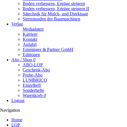
Boden verbessern, Erträge steigern
Boden verbessern, Erträge steigern II
Sätechnik für Mulch- und Direktsaat
Sternstunden der Baumaschinen
Verlag
Mediadaten
Karriere
Kontakt
Anfahrt
Emminger & Partner GmbH
Editionen
Abo / Shop
0
ABO-LOP
Geschenk-Abo
Probe-Abo
LUMBRICO
Einzelheft
Sonderhefte
Warenkorb
0
Logout
Navigation
Navigation
Home
überspringen
LOP