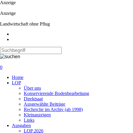
Anzeige
Anzeige
Landwirtschaft ohne Pflug
0
Navigation
Home
überspringen
LOP
Über uns
Konservierende Bodenbearbeitung
Direktsaat
Ausgewählte Beiträge
Recherche im Archiv (ab 1998)
Kleinanzeigen
Links
Ausgaben
LOP 2026