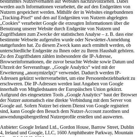
bestimmtes Nutzerverhalten auf Websites nachzuvollziehen. Dabei
werden auch Informationen verarbeitet, die auf den Endgeräten von
Nutzern gespeichert werden. Mithilfe der in Websites eingebundenen
„Tracking-Pixel“ und den auf Endgeräten von Nutzern abgelegten
„Cookies“ verarbeitet Google die erzeugten Informationen über die
Benutzung unserer Website durch Endgeräte von Nutzern und
Zugriffsdaten zum Zwecke der statistischen Analyse – z. B. dass eine
bestimmte Webseite aufgerufen wurde oder Newsletter-Anmeldung
stattgefunden hat. Zu diesem Zweck kann auch ermittelt werden, ob
unterschiedliche Endgeräte zu Ihnen oder zu Ihrem Haushalt gehören.
Zu den Zugriffsdaten zählen insbesondere die IP-Adresse,
Browserinformationen, die zuvor besuchte Website sowie Datum und
Uhrzeit der Serveranfrage. „Google Analytics“ wird mit der
Erweiterung „anonymizeIp()“ verwendet. Dadurch werden IP-
Adressen gekürzt weiterverarbeitet, um eine Personenbeziehbarkeit zu
erschweren. Die IP-Adressen werden laut Angaben von Google
innerhalb von Mitgliedstaaten der Europäischen Union gekürzt.
Aufgrund des eingesetzten Tools „Google Analytics“ baut der Browser
der Nutzer automatisch eine direkte Verbindung mit dem Server von
Google auf. Sofern Nutzer bei einem Dienst von Google registriert
sind, kann Google den Besuch dem Nutzer-Account zuordnen und
anwendungsübergreifend Nutzerprofile erstellen und auswerten.
Anbieter:
Google Ireland Ltd., Gordon House, Barrow Street, Dublin
4, Ireland und Google, LLC, 1600 Amphitheatre Parkway, Mountain