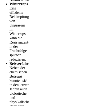
Winterraps
Eine
effiziente
Bekämpfung
von
Ungräsern
im
Winterraps
kann die
Resistenzentwicklung
in der
Fruchtfolge
spürbar
reduzieren.
Beizverfahren
Neben der
chemischen
Beizung
konnten sich
in den letzten
­Jahren auch
biologische
und
physikalische