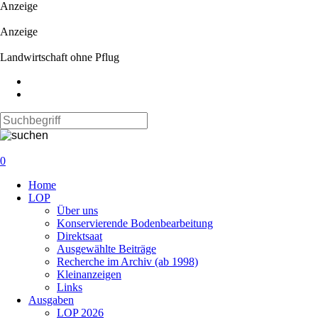
Anzeige
Anzeige
Landwirtschaft ohne Pflug
0
Navigation
Home
überspringen
LOP
Über uns
Konservierende Bodenbearbeitung
Direktsaat
Ausgewählte Beiträge
Recherche im Archiv (ab 1998)
Kleinanzeigen
Links
Ausgaben
LOP 2026