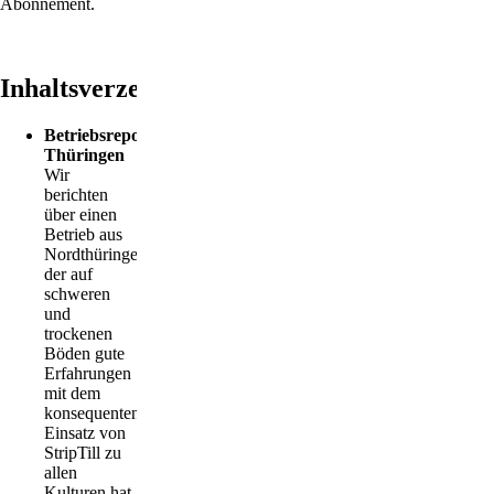
Abonnement.
Inhaltsverzeichnis
Betriebsreportage
Thüringen
Wir
berichten
über einen
Betrieb aus
Nordthüringen,
der auf
schweren
und
trockenen
Böden gute
Erfahrungen
mit dem
konsequenten
Einsatz von
StripTill zu
allen
Kulturen hat.