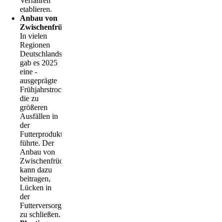
Verfahren
etablieren.
Anbau von
Zwischenfrüchten
In vielen
Regionen
Deutschlands
gab es 2025
eine ­
ausgeprägte
Frühjahrstrockenheit,
die zu
größeren
Ausfällen in
der
Futterproduktion
führte. Der
Anbau von
Zwischenfrüchten
kann dazu
beitragen,
Lücken in
der
Futterversorgung
zu schließen.