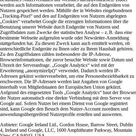
werden auch Informationen verarbeitet, die auf den Endgeräten von
Nutzern gespeichert werden. Mithilfe der in Websites eingebundenen
„Tracking-Pixel“ und den auf Endgeräten von Nutzern abgelegten
„Cookies“ verarbeitet Google die erzeugten Informationen über die
Benutzung unserer Website durch Endgeräte von Nutzern und
Zugriffsdaten zum Zwecke der statistischen Analyse – z. B. dass eine
bestimmte Webseite aufgerufen wurde oder Newsletter-Anmeldung
stattgefunden hat. Zu diesem Zweck kann auch ermittelt werden, ob
unterschiedliche Endgeräte zu Ihnen oder zu Ihrem Haushalt gehören.
Zu den Zugriffsdaten zählen insbesondere die IP-Adresse,
Browserinformationen, die zuvor besuchte Website sowie Datum und
Uhrzeit der Serveranfrage. „Google Analytics“ wird mit der
Erweiterung „anonymizeIp()“ verwendet. Dadurch werden IP-
Adressen gekürzt weiterverarbeitet, um eine Personenbeziehbarkeit zu
erschweren. Die IP-Adressen werden laut Angaben von Google
innerhalb von Mitgliedstaaten der Europäischen Union gekürzt.
Aufgrund des eingesetzten Tools „Google Analytics“ baut der Browser
der Nutzer automatisch eine direkte Verbindung mit dem Server von
Google auf. Sofern Nutzer bei einem Dienst von Google registriert
sind, kann Google den Besuch dem Nutzer-Account zuordnen und
anwendungsübergreifend Nutzerprofile erstellen und auswerten.
Anbieter:
Google Ireland Ltd., Gordon House, Barrow Street, Dublin
4, Ireland und Google, LLC, 1600 Amphitheatre Parkway, Mountain
View, CA 94043, USA