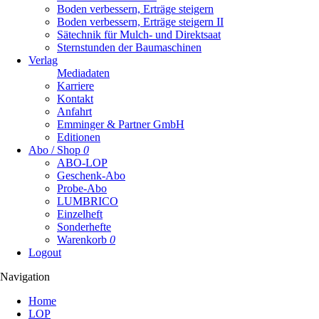
Boden verbessern, Erträge steigern
Boden verbessern, Erträge steigern II
Sätechnik für Mulch- und Direktsaat
Sternstunden der Baumaschinen
Verlag
Mediadaten
Karriere
Kontakt
Anfahrt
Emminger & Partner GmbH
Editionen
Abo / Shop
0
ABO-LOP
Geschenk-Abo
Probe-Abo
LUMBRICO
Einzelheft
Sonderhefte
Warenkorb
0
Logout
Navigation
Navigation
Home
überspringen
LOP