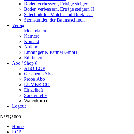
Boden verbessern, Erträge steigern
Boden verbessern, Erträge steigern II
Sätechnik für Mulch- und Direktsaat
Sternstunden der Baumaschinen
Verlag
Mediadaten
Karriere
Kontakt
Anfahrt
Emminger & Partner GmbH
Editionen
Abo / Shop
0
ABO-LOP
Geschenk-Abo
Probe-Abo
LUMBRICO
Einzelheft
Sonderhefte
Warenkorb
0
Logout
Navigation
Navigation
Home
überspringen
LOP