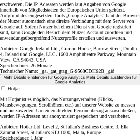
erschweren. Die IP-Adressen werden laut Angaben von Google
innerhalb von Mitgliedstaaten der Europäischen Union gekürzt.
Aufgrund des eingesetzten Tools „Google Analytics“ baut der Browser
der Nutzer automatisch eine direkte Verbindung mit dem Server von
Google auf. Sofern Nutzer bei einem Dienst von Google registriert
sind, kann Google den Besuch dem Nutzer-Account zuordnen und
anwendungsübergreifend Nutzerprofile erstellen und auswerten.
Anbieter:
Google Ireland Ltd., Gordon House, Barrow Street, Dublin
4, Ireland und Google, LLC, 1600 Amphitheatre Parkway, Mountain
View, CA 94043, USA
Speicherdauer:
26 Monate
Technischer Name:
_ga,_gat_gtag_G-9568CDH92B,_gid
Mehr Details einblenden
für Google Analytics
Mehr Details ausblenden
für
Google Analytics
Hotjar
Mit Hotjar ist es möglich, das Nutzungsverhalten (Klicks,
Mausbewegungen, Scrollhöhen, etc.) auf unserer Website zu messen
und auszuwerten. Um einen direkten Personenbezug auszuschließen,
werden IP-Adressen nur anonymisiert gespeichert und verarbeitet.
Anbieter:
Hotjar Ltd. Level 2, St Julian's Business Centre, 3, Elia
Zammit Street, St Julian's STJ 1000, Malta, Europe
Speicherdauer:
1 Jahr