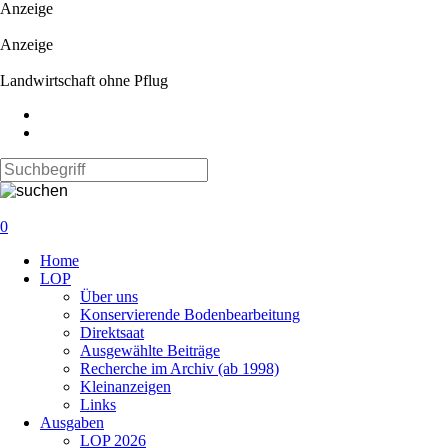
Anzeige
Anzeige
Landwirtschaft ohne Pflug
0
Navigation
Home
überspringen
LOP
Über uns
Konservierende Bodenbearbeitung
Direktsaat
Ausgewählte Beiträge
Recherche im Archiv (ab 1998)
Kleinanzeigen
Links
Ausgaben
LOP 2026