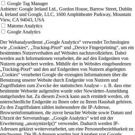
Google Tag Manager
Anbieter:
Google Ireland Ltd., Gordon House, Barrow Street, Dublin
4, Ireland und Google, LLC, 1600 Amphitheatre Parkway, Mountain
View, CA 94043, USA
Matomo Analytics
Google Analytics
Der Webanalysedienst „Google Analytics“ verwendet Technologien
wie „Cookies“, „Tracking-Pixel“ und „Device Fingerprinting“, um ein
bestimmtes Nutzerverhalten auf Websites nachzuvollziehen. Dabei
werden auch Informationen verarbeitet, die auf den Endgeräten von
Nutzern gespeichert werden. Mithilfe der in Websites eingebundenen
„Tracking-Pixel“ und den auf Endgeräten von Nutzern abgelegten
„Cookies“ verarbeitet Google die erzeugten Informationen über die
Benutzung unserer Website durch Endgeräte von Nutzern und
Zugriffsdaten zum Zwecke der statistischen Analyse – z. B. dass eine
bestimmte Webseite aufgerufen wurde oder Newsletter-Anmeldung
stattgefunden hat. Zu diesem Zweck kann auch ermittelt werden, ob
unterschiedliche Endgeräte zu Ihnen oder zu Ihrem Haushalt gehören.
Zu den Zugriffsdaten zählen insbesondere die IP-Adresse,
Browserinformationen, die zuvor besuchte Website sowie Datum und
Uhrzeit der Serveranfrage. „Google Analytics“ wird mit der
Erweiterung „anonymizeIp()“ verwendet. Dadurch werden IP-
Adressen gekürzt weiterverarbeitet, um eine Personenbeziehbarkeit zu
erschweren. Die IP-Adressen werden laut Angaben von Google