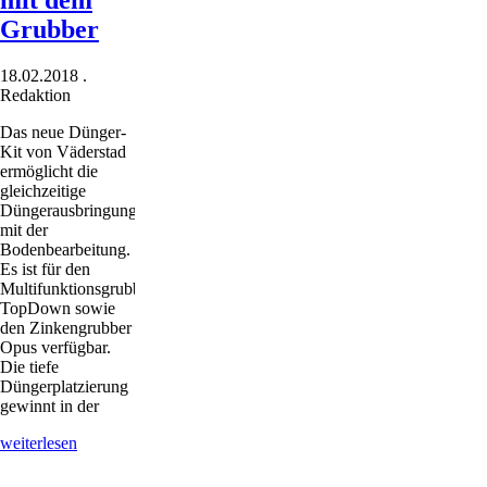
Grubber
18.02.2018
.
Redaktion
Das neue Dünger-
Kit von Väderstad
ermöglicht die
gleichzeitige
Düngerausbringung
mit der
Bodenbearbeitung.
Es ist für den
Multifunktionsgrubber
TopDown sowie
den Zinkengrubber
Opus verfügbar.
Die tiefe
Düngerplatzierung
gewinnt in der
Düngerplatzierung
weiterlesen
mit
dem