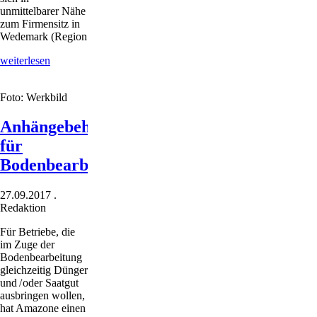
unmittelbarer Nähe
zum Firmensitz in
Wedemark (Region
Versuch
weiterlesen
zum
pfluglosem
Foto: Werkbild
Rapsanbau
Anhängebehälter
für
Bodenbearbeitungsgeräte
27.09.2017
.
Redaktion
Für Betriebe, die
im Zuge der
Bodenbearbeitung
gleichzeitig Dünger
und / oder Saatgut
ausbringen wollen,
hat Amazone einen