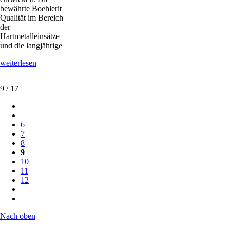
bewährte Boehlerit
Qualität im Bereich
der
Hartmetalleinsätze
und die langjährige
Standzeitrevolution
weiterlesen
für
Grubberschare
9 / 17
6
7
8
9
10
11
12
Nach oben