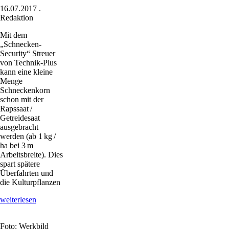
16.07.2017
.
Redaktion
Mit dem
„Schnecken-
Security“ Streuer
von Technik-Plus
kann eine kleine
Menge
Schneckenkorn
schon mit der
Rapssaat /
Getreidesaat
ausgebracht
werden (ab 1 kg /
ha bei 3 m
Arbeitsbreite). Dies
spart spätere
Überfahrten und
die Kulturpflanzen
Mehr
weiterlesen
Ertrag
mit
Foto: Werkbild
Traktorabgasen