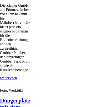
Die Ziegler GmbH
aus Pöttmes, bisher
vor allem bekannt
für
Mähdreschervorsätze,
bietet jetzt ein
eigenes Programm
für die
Bodenbearbeitung
an: den
zweireihigen
Grubber Panther,
den dreireihigen
Grubber Field Profi
sowie die
Kurzscheibenegge
Kurzscheibenegge
weiterlesen
mit
Arbeitsgeschwindigkeiten
Foto: Werkbild
bis
21
km /
Düngerplatzierung
h
mit dem