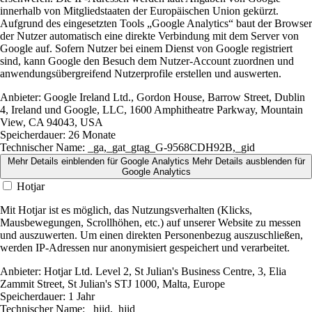
innerhalb von Mitgliedstaaten der Europäischen Union gekürzt.
Aufgrund des eingesetzten Tools „Google Analytics“ baut der Browser
der Nutzer automatisch eine direkte Verbindung mit dem Server von
Google auf. Sofern Nutzer bei einem Dienst von Google registriert
sind, kann Google den Besuch dem Nutzer-Account zuordnen und
anwendungsübergreifend Nutzerprofile erstellen und auswerten.
Anbieter:
Google Ireland Ltd., Gordon House, Barrow Street, Dublin
4, Ireland und Google, LLC, 1600 Amphitheatre Parkway, Mountain
View, CA 94043, USA
Speicherdauer:
26 Monate
Technischer Name:
_ga,_gat_gtag_G-9568CDH92B,_gid
Mehr Details einblenden
für Google Analytics
Mehr Details ausblenden
für
Google Analytics
Hotjar
Mit Hotjar ist es möglich, das Nutzungsverhalten (Klicks,
Mausbewegungen, Scrollhöhen, etc.) auf unserer Website zu messen
und auszuwerten. Um einen direkten Personenbezug auszuschließen,
werden IP-Adressen nur anonymisiert gespeichert und verarbeitet.
Anbieter:
Hotjar Ltd. Level 2, St Julian's Business Centre, 3, Elia
Zammit Street, St Julian's STJ 1000, Malta, Europe
Speicherdauer:
1 Jahr
Technischer Name:
_hjid,_hjid