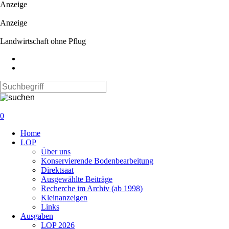
Anzeige
Anzeige
Landwirtschaft ohne Pflug
0
Navigation
Home
überspringen
LOP
Über uns
Konservierende Bodenbearbeitung
Direktsaat
Ausgewählte Beiträge
Recherche im Archiv (ab 1998)
Kleinanzeigen
Links
Ausgaben
LOP 2026