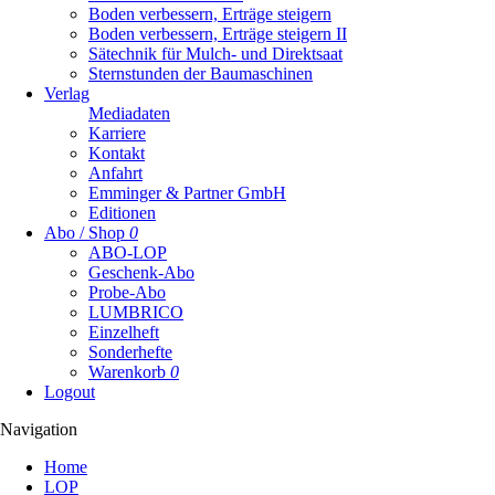
Boden verbessern, Erträge steigern
Boden verbessern, Erträge steigern II
Sätechnik für Mulch- und Direktsaat
Sternstunden der Baumaschinen
Verlag
Mediadaten
Karriere
Kontakt
Anfahrt
Emminger & Partner GmbH
Editionen
Abo / Shop
0
ABO-LOP
Geschenk-Abo
Probe-Abo
LUMBRICO
Einzelheft
Sonderhefte
Warenkorb
0
Logout
Navigation
Navigation
Home
überspringen
LOP