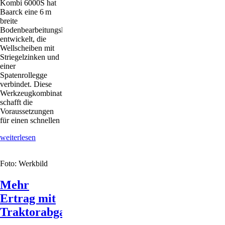
Kombi 6000S hat
Baarck eine 6 m
breite
Bodenbearbeitungskombination
entwickelt, die
Wellscheiben mit
Striegelzinken und
einer
Spatenrollegge
verbindet. Diese
Werkzeugkombination
schafft die
Voraussetzungen
für einen schnellen
Neue
weiterlesen
Option
für
Foto: Werkbild
die
flache
Bodenbearbeitung
Mehr
Ertrag mit
Traktorabgasen