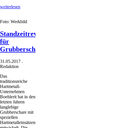
Saatbettbereitung
weiterlesen
mit
Tiefgang
Foto: Werkbild
Standzeitrevolution
für
Grubberschare
31.05.2017
.
Redaktion
Das
traditionsreiche
Hartmetall-
Unternehmen
Boehlerit hat in den
letzten Jahren
langlebige
Grubberschare mit
speziellen
Hartmetalleinsätzen
entwickelt. Die