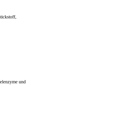
ickstoff,
sselenzyme und