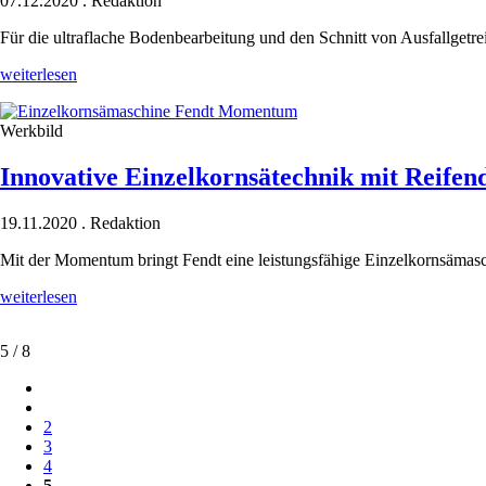
07.12.2020
.
Redaktion
2"
Für die ultraflache Bodenbearbeitung und den Schnitt von Ausfallgetr
DeltaCut-
weiterlesen
Schare
für
Werkbild
extraflachen
Schnitt
Innovative Einzelkornsätechnik mit Reifen
19.11.2020
.
Redaktion
Mit der Momentum bringt Fendt eine leistungsfähige Einzelkornsämas
Innovative
weiterlesen
Einzelkornsätechnik
mit
5 / 8
Reifendruckregelanlage
2
3
4
5