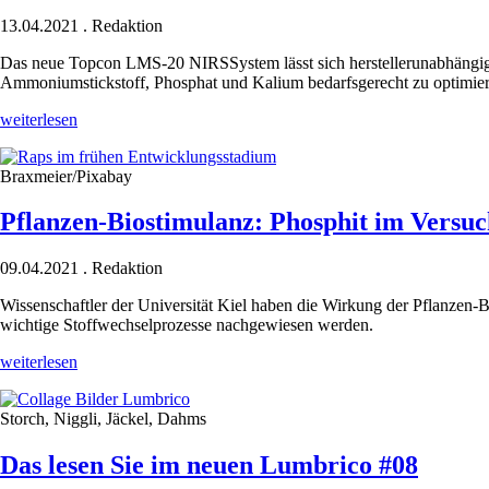
13.04.2021
.
Redaktion
Das neue Topcon LMS-20 NIRSSystem lässt sich herstellerunabhängig a
Ammoniumstickstoff, Phosphat und Kalium bedarfsgerecht zu optimier
Volle
weiterlesen
Kontrolle
beim
Braxmeier/Pixabay
Nährstoffmanagement
Pflanzen-Biostimulanz: Phosphit im Versu
09.04.2021
.
Redaktion
Wissenschaftler der Universität Kiel haben die Wirkung der Pflanzen-
wichtige Stoffwechselprozesse nachgewiesen werden.
Pflanzen-
weiterlesen
Biostimulanz:
Phosphit
Storch, Niggli, Jäckel, Dahms
im
Versuch
Das lesen Sie im neuen Lumbrico #08