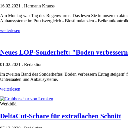
16.02.2021
.
Hermann Krauss
Am Montag war Tag des Regenwurms. Das lesen Sie in unserem aktue
Anbausysteme im Praxisvergleich - Biostimulanzien - Beikrautkontroll
Das
weiterlesen
lesen
Sie
im
neuen
Neues LOP-Sonderheft: "Boden verbessern 
Lumbrico
#08
01.02.2021
.
Redaktion
Im zweiten Band des Sonderheftes 'Boden verbessern Ertrag steigern
Untersaaten und Anbausysteme.
Neues
weiterlesen
LOP-
Sonderheft:
Werkbild
"Boden
verbessern
-
DeltaCut-Schare für extraflachen Schnitt
Ertrag
steigern