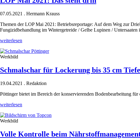
LOP Mai 2021: Das steht drin
07.05.2021
.
Hermann Krauss
Themen der LOP Mai 2021: Betriebsreportage: Auf dem Weg zur Driek
Fungizidbehandlung im Wintergetreide / Gelbe Lupinen / Untersaaten
LOP
weiterlesen
Mai
2021:
Werkbild
Das
steht
drin
Schmalschar für Lockerung bis 35 cm Tief
19.04.2021
.
Redaktion
Pöttinger bietet im Bereich der konservierenden Bodenbearbeitung für
Schmalschar
weiterlesen
für
Lockerung
Werkbild
bis
35
cm
Volle Kontrolle beim Nährstoffmanagemen
Tiefe