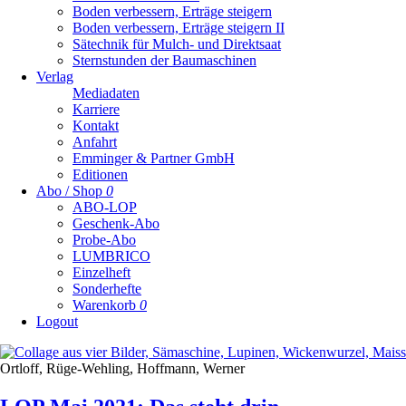
Boden verbessern, Erträge steigern
Boden verbessern, Erträge steigern II
Sätechnik für Mulch- und Direktsaat
Sternstunden der Baumaschinen
Verlag
Mediadaten
Karriere
Kontakt
Anfahrt
Emminger & Partner GmbH
Editionen
Abo / Shop
0
ABO-LOP
Geschenk-Abo
Probe-Abo
LUMBRICO
Einzelheft
Sonderhefte
Warenkorb
0
Logout
Ortloff, Rüge-Wehling, Hoffmann, Werner