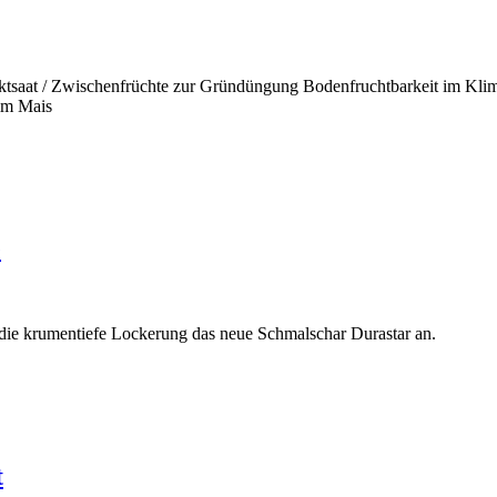
tsaat / Zwischenfrüchte zur Gründüngung Bodenfruchtbarkeit im Kli
 im Mais
e
 die krumentiefe Lockerung das neue Schmalschar Durastar an.
t