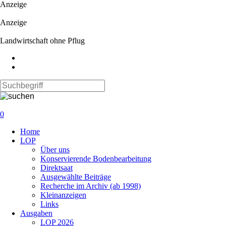
Anzeige
Anzeige
Landwirtschaft ohne Pflug
0
Navigation
Home
überspringen
LOP
Über uns
Konservierende Bodenbearbeitung
Direktsaat
Ausgewählte Beiträge
Recherche im Archiv (ab 1998)
Kleinanzeigen
Links
Ausgaben
LOP 2026