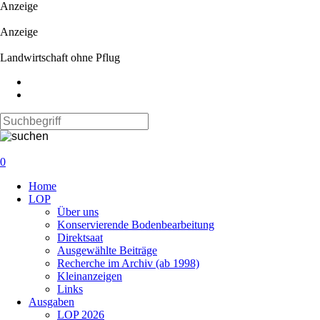
Anzeige
Anzeige
Landwirtschaft ohne Pflug
0
Navigation
Home
überspringen
LOP
Über uns
Konservierende Bodenbearbeitung
Direktsaat
Ausgewählte Beiträge
Recherche im Archiv (ab 1998)
Kleinanzeigen
Links
Ausgaben
LOP 2026