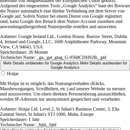
innerhalb von Mitgliedstaaten der Europäischen Union gekürzt.
Aufgrund des eingesetzten Tools „Google Analytics“ baut der Browser
der Nutzer automatisch eine direkte Verbindung mit dem Server von
Google auf. Sofern Nutzer bei einem Dienst von Google registriert
sind, kann Google den Besuch dem Nutzer-Account zuordnen und
anwendungsübergreifend Nutzerprofile erstellen und auswerten.
Anbieter:
Google Ireland Ltd., Gordon House, Barrow Street, Dublin
4, Ireland und Google, LLC, 1600 Amphitheatre Parkway, Mountain
View, CA 94043, USA
Speicherdauer:
26 Monate
Technischer Name:
_ga,_gat_gtag_G-9568CDH92B,_gid
Mehr Details einblenden
für Google Analytics
Mehr Details ausblenden
für
Google Analytics
Hotjar
Mit Hotjar ist es möglich, das Nutzungsverhalten (Klicks,
Mausbewegungen, Scrollhöhen, etc.) auf unserer Website zu messen
und auszuwerten. Um einen direkten Personenbezug auszuschließen,
werden IP-Adressen nur anonymisiert gespeichert und verarbeitet.
Anbieter:
Hotjar Ltd. Level 2, St Julian's Business Centre, 3, Elia
Zammit Street, St Julian's STJ 1000, Malta, Europe
Speicherdauer:
1 Jahr
Technischer Name:
_hjid,_hjid