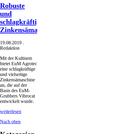
Robuste
und
schlagkräftige
Zinkensämaschine
19.08.2019
.
Redaktion
Mit der Kultisem
bietet EuM Agrotec
eine schlagkräftige
und vielseitige
Zinkensämaschine
an, die auf der
Basis des EuM-
Grubbers Vibrocat
entwickelt wurde.
Robuste
weiterlesen
und
Nach oben
schlagkräftige
Zinkensämaschine