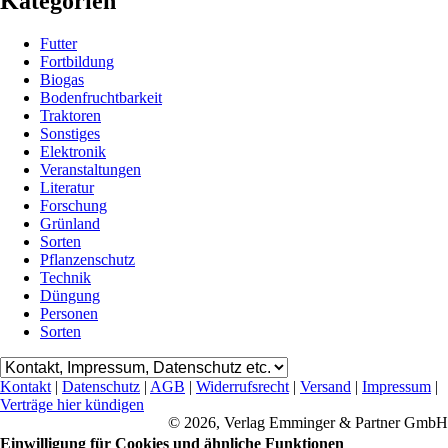
Kategorien
Futter
Fortbildung
Biogas
Bodenfruchtbarkeit
Traktoren
Sonstiges
Elektronik
Veranstaltungen
Literatur
Forschung
Grünland
Sorten
Pflanzenschutz
Technik
Düngung
Personen
Sorten
Kontakt
|
Datenschutz
|
AGB
|
Widerrufsrecht
|
Versand
|
Impressum
|
Verträge hier kündigen
© 2026, Verlag Emminger & Partner GmbH
Einwilligung für Cookies und ähnliche Funktionen